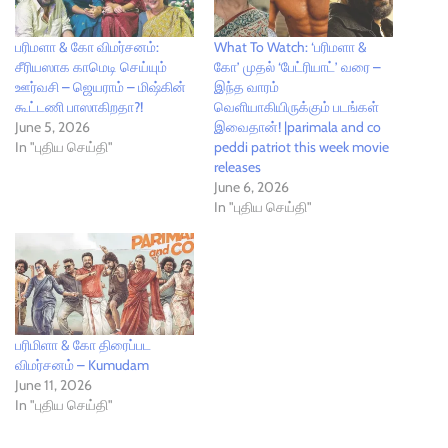
பரிமளா & கோ விமர்சனம்:
What To Watch: ‘பரிமளா &
சீரியஸாக காமெடி செய்யும்
கோ’ முதல் ‘பேட்ரியாட்’ வரை –
ஊர்வசி – ஜெயராம் – மிஷ்கின்
இந்த வாரம்
கூட்டணி பாஸாகிறதா?!
வெளியாகியிருக்கும் படங்கள்
June 5, 2026
இவைதான்! |parimala and co
In "புதிய செய்தி"
peddi patriot this week movie
releases
June 6, 2026
In "புதிய செய்தி"
பரிமிளா & கோ திரைப்பட
விமர்சனம் – Kumudam
June 11, 2026
In "புதிய செய்தி"