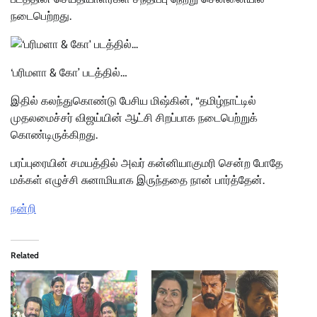
நடைபெற்றது.
‘பரிமளா & கோ’ படத்தில்…
இதில் கலந்துகொண்டு பேசிய மிஷ்கின், “தமிழ்நாட்டில்
முதலமைச்சர் விஜய்யின் ஆட்சி சிறப்பாக நடைபெற்றுக்
கொண்டிருக்கிறது.
பரப்புரையின் சமயத்தில் அவர் கன்னியாகுமரி சென்ற போதே
மக்கள் எழுச்சி சுனாமியாக இருந்ததை நான் பார்த்தேன்.
நன்றி
Related