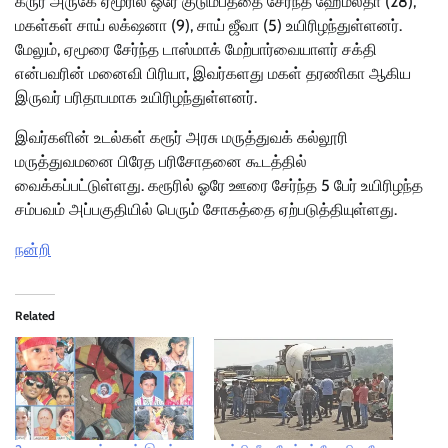
கருர் அருகே ஏமூரில் ஒரே குடும்பத்தை சேர்ந்த ஹேமலதா (28),
மகள்கள் சாய் லக்‌ஷனா (9), சாய் ஜீவா (5) உயிரிழந்துள்ளனர்.
மேலும், ஏமூரை சேர்ந்த டாஸ்மாக் மேற்பார்வையாளர் சக்தி
என்பவரின் மனைவி பிரியா, இவர்களது மகள் தரணிகா ஆகிய
இருவர் பரிதாபமாக உயிரிழந்துள்ளனர்.
இவர்களின் உடல்கள் கரூர் அரசு மருத்துவக் கல்லூரி
மருத்துவமனை பிரேத பரிசோதனை கூடத்தில்
வைக்கப்பட்டுள்ளது. கரூரில் ஓரே ஊரை சேர்ந்த 5 பேர் உயிரிழந்த
சம்பவம் அப்பகுதியில் பெரும் சோகத்தை ஏற்படுத்தியுள்ளது.
நன்றி
Related