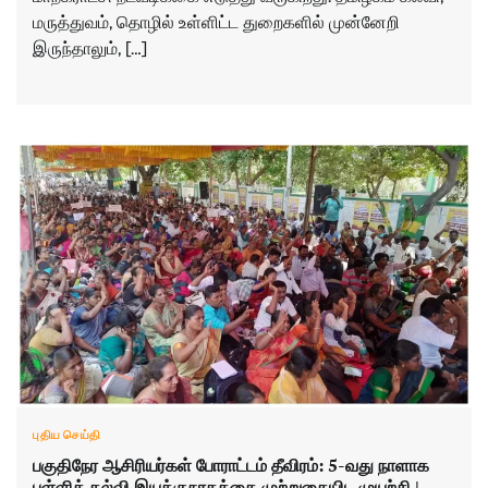
மருத்துவம், தொழில் உள்ளிட்ட துறைகளில் முன்னேறி
இருந்தாலும், […]
புதிய செய்தி
பகுதிநேர ஆசிரியர்கள் போராட்டம் தீவிரம்: 5-வது நாளாக
பள்ளிக் கல்வி இயக்குநரகத்தை முற்றுகையிட முயற்சி |