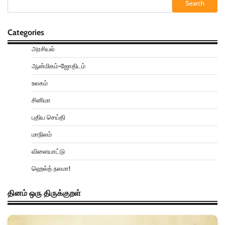
Search
Categories
அரசியல்
ஆன்மிகம்-ஜோதிடம்
உலகம்
சினிமா
புதிய செய்தி
மாநிலம்
விளையாட்டு
ஹெல்த் நலமா!
தினம் ஒரு திருக்குறள்