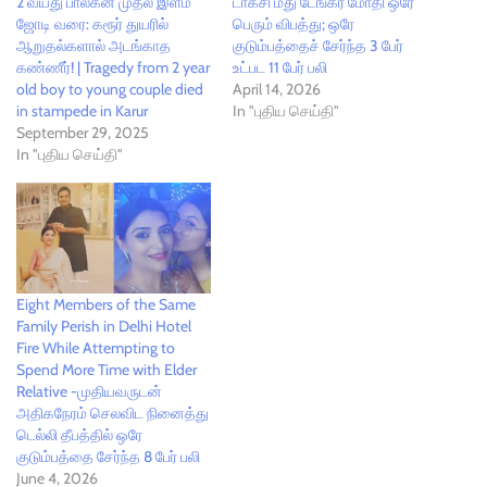
2 வயது பாலகன் முதல் இளம்
டாக்சி மீது டேங்கர் மோதி ஒரே
ஜோடி வரை: கரூர் துயரில்
பெரும் விபத்து; ஒரே
ஆறுதல்களால் அடங்காத
குடும்பத்தைச் சேர்ந்த 3 பேர்
கண்ணீர்! | Tragedy from 2 year
உட்பட 11 பேர் பலி
old boy to young couple died
April 14, 2026
in stampede in Karur
In "புதிய செய்தி"
September 29, 2025
In "புதிய செய்தி"
Eight Members of the Same
Family Perish in Delhi Hotel
Fire While Attempting to
Spend More Time with Elder
Relative -முதியவருடன்
அதிகநேரம் செலவிட நினைத்து
டெல்லி தீபத்தில் ஒரே
குடும்பத்தை சேர்ந்த 8 பேர் பலி
June 4, 2026