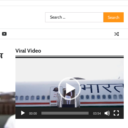
Search
for:
Viral Video
ன
Video
Player
00:00
03:54