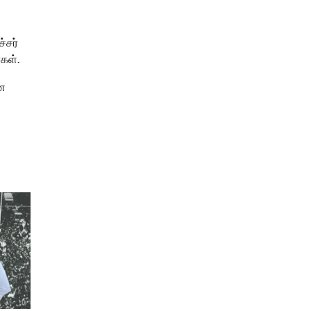
்சர்
கள்.
னை