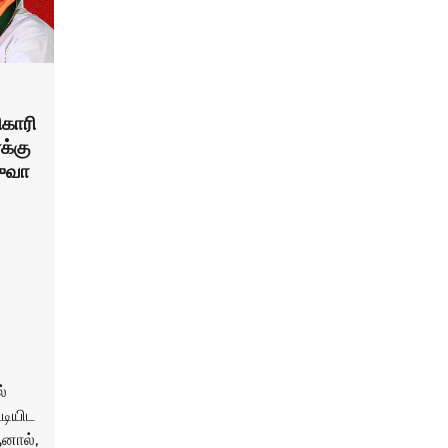
ிகாரி
க்கு
ஹுவா
்
டியிட
ஆனால்,