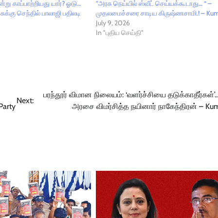
று காப்பாற்றியது யார்? ஓடு…
”அரசு நெய்யில் ஸ்வீட் செய்யக்கூடாது… “ –
சுக்கு செந்தில் பாலாஜி பதிலடி
முதலமைச்சரை சாடிய கிருஷ்ணசாமி.! – K
July 9, 2026
In "புதிய செய்தி"
பரந்தூர் விமான நிலையம்: ‘வளர்ச்சியை தடுக்காதீர்கள்’
Next:
Party
அரசை விமர்சித்த நயினார் நாகேந்திரன் – K