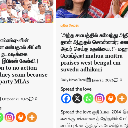
புதிய செய்தி
‘அந்த சமயத்தில் சுவேந்து அத
எம்எல்ஏ-வின்
தான் ஆறுதல் சொன்னார்; என
 என்பதால் கிட்னி
அவர் செய்த உதவியை.!’- ம
் நடவடிக்கை
மொய்த்ரா| mahua moitra
இபிஎஸ் கேள்வி |
praises west bengal cm
n to no action
suvedu adhikari
idney scam because
g party MLAs
Daily News Tamil
0
June 25, 2026
Spread the love
0
October 21, 2025
e
Spread the love குறிப்பாக, 2014-இல
எனக்கு மக்களவைத் தேர்தலில் போட்
வாய்ப்பு கிடைத்திருக்க வேண்டும். 