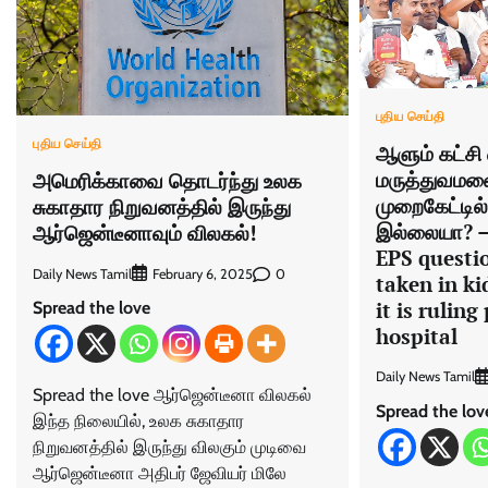
புதிய செய்தி
புதிய செய்தி
ஆளும் கட்சி 
மருத்துவமனை
அமெரிக்காவை தொடர்ந்து உலக
முறைகேட்டில
சுகாதார நிறுவனத்தில் இருந்து
இல்லையா? – 
ஆர்ஜென்டீனாவும் விலகல்!
EPS questio
Daily News Tamil
0
February 6, 2025
taken in k
it is rulin
Spread the love
hospital
Daily News Tamil
Spread the love ஆர்ஜென்டீனா விலகல்
Spread the lov
இந்த நிலையில், உலக சுகாதார
நிறுவனத்தில் இருந்து விலகும் முடிவை
ஆர்ஜென்டீனா அதிபர் ஜேவியர் மிலே