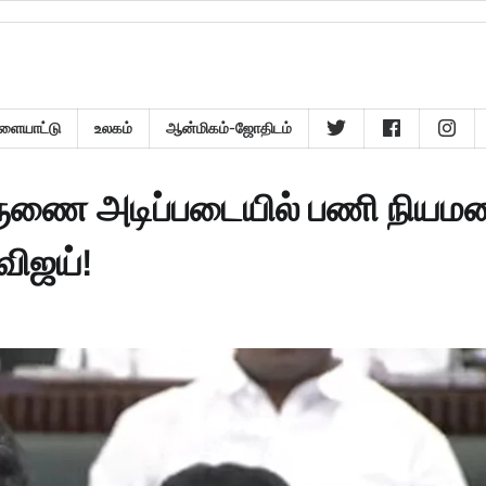
ளையாட்டு
உலகம்
ஆன்மிகம்-ஜோதிடம்
ு கருணை அடிப்படையில் பணி நியம
விஜய்!