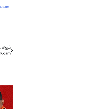
umudam
… விஜய்
umudam