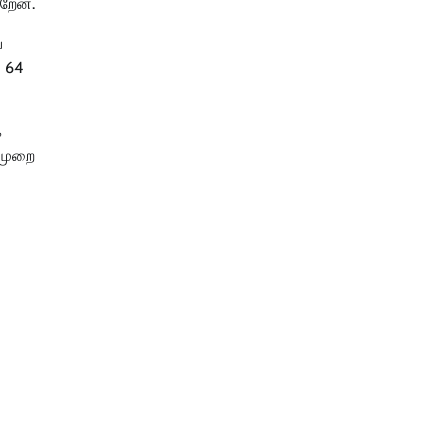
றேன்.
்
ு 64
க
 முறை