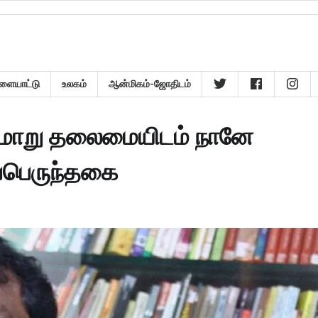
ளையாட்டு
உலகம்
ஆன்மிகம்-ஜோதிடம்
குமாறு தலைமையிடம் நானே
்பெருந்தகை