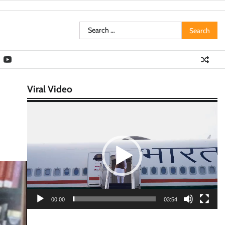
Search
for:
Viral Video
Video
Player
00:00
03:54