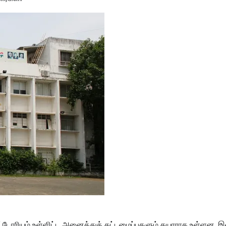
ிட்டோரியம் உள்ளிட்ட அனைத்துக் கட்டமைப்புகளும் தயாராக உள்ளன. 