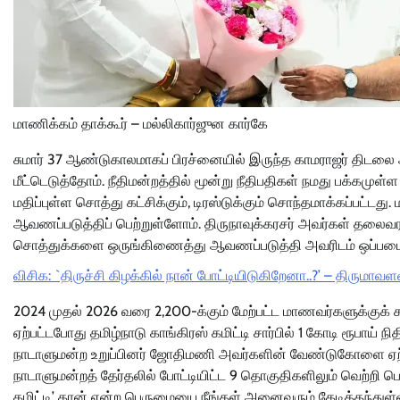
மாணிக்கம் தாக்கூர் – மல்லிகார்ஜுன கார்கே
சுமார் 37 ஆண்டுகாலமாகப் பிரச்னையில் இருந்த காமராஜர் திடலை
மீட்டெடுத்தோம். நீதிமன்றத்தில் மூன்று நீதிபதிகள் நமது பக்கமுள்ள
மதிப்புள்ள சொத்து கட்சிக்கும், டிரஸ்டுக்கும் சொந்தமாக்கப்பட்
ஆவணப்படுத்திப் பெற்றுள்ளோம். திருநாவுக்கரசர் அவர்கள் தலைவர
சொத்துக்களை ஒருங்கிணைத்து ஆவணப்படுத்தி அவரிடம் ஒப்படைத
விசிக: `திருச்சி கிழக்கில் நான் போட்டியிடுகிறேனா..?’ – திருமாவ
2024 முதல் 2026 வரை 2,200-க்கும் மேற்பட்ட மாணவர்களுக்குக் கல
ஏற்பட்டபோது தமிழ்நாடு காங்கிரஸ் கமிட்டி சார்பில் 1 கோடி ரூபாய் நி
நாடாளுமன்ற உறுப்பினர் ஜோதிமணி அவர்களின் வேண்டுகோளை ஏற்று டிர
நாடாளுமன்றத் தேர்தலில் போட்டியிட்ட 9 தொகுதிகளிலும் வெற்றி பெ
கமிட்டி’ தான் என்ற பெருமையை நீங்கள் அனைவரும் தேடித்தந்துள்ளீ