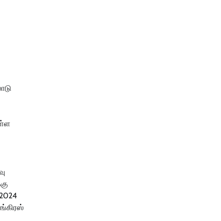
லோடு
ள்ள
வு
்கு
 2024
ங்கிரஸ்