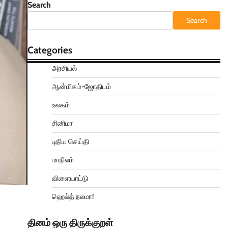
Search
Search
Categories
அரசியல்
ஆன்மிகம்-ஜோதிடம்
உலகம்
சினிமா
புதிய செய்தி
மாநிலம்
விளையாட்டு
ஹெல்த் நலமா!
தினம் ஒரு திருக்குறள்