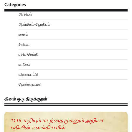
Categories
அரசியல்
ஆன்மிகம்-ஜோதிடம்
உலகம்
சினிமா
புதிய செய்தி
மாநிலம்
விளையாட்டு
ஹெல்த் நலமா!
தினம் ஒரு திருக்குறள்
1116. மதியும் மடந்தை முகனும் அறியா
பதியின் கலங்கிய மீன்.