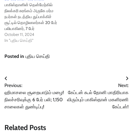
பாகிஸ்தானின் தென்மேற்கில்
நிலக்கரி சுரங்கம் அருகே மர்ம
நபர்கள் நடத்திய துப்பாக்கிச்
சூட்டில் தொழிலாளர்கள் 20 பேர்
பலியாகினர், 7 பேர்
காயமடைந்தனர் என்று
October 11, 2024
காவல்துறை அதிகாரி ஒருவர்
In "புதிய செய்தி"
தெரிவித்தார்.இஸ்லாமாபாத்தில்
ஷாங்காய் ஒத்துமைப்பு
Posted in
புதிய செய்தி
அமைப்பின் உச்சிமாநாடு
நடைபெற உள்ள நிலையில்,
அமைதியான பலுசிஸ்தான்
மாகாணத்தில் துப்பாக்கி சூடு
Post
நடந்துள்ளது. இதையும் படிக்க |
Previous:
Next:
இஸ்ரேல் வான்வழித் தாக்குதல்:
navigation
ஹிமாசலை சூறையாடும் மழை!
கேப்டன் கூல் தோனி மாதிரியாக
லெபனானில் 22 பேர்
நிலச்சரிவுக்கு 6 பேர் பலி; 1,150
விரும்பும் பாகிஸ்தான் மகளிரணி
பலிஇதுதொடர்பாக காவல்துறை
அதிகாரி ஹமாயுன் கான் நசீர்
சாலைகள் துண்டிப்பு!
கேப்டன்!
கூறுகையில்,…
Related Posts