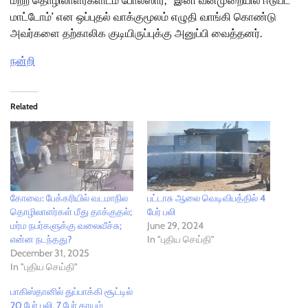
மற்ற தொழிலாளர்களிடம் போலீஸார், ’ இனி வன்முறையில் ஈடுபட
மாட்டோம்’ என ஒப்புதல் வாக்குமூலம் எழுதி வாங்கி கொண்டு
அவர்களை தற்காலிக குடியிருப்புக்கு அனுப்பி வைத்தனர்.
நன்றி
Related
கோவை: பேக்கரியில் வடமாநில
பட்டாசு ஆலை வெடிவிபத்தில் 4
தொழிலாளர்கள் மீது தாக்குதல்;
பேர் பலி
மர்ம நபர்களுக்கு வலைவீச்சு;
June 29, 2024
என்ன நடந்தது?
In "புதிய செய்தி"
December 31, 2025
In "புதிய செய்தி"
பாகிஸ்தானில் துப்பாக்கி சூட்டில்
20 பேர் பலி, 7 பேர் காயம்