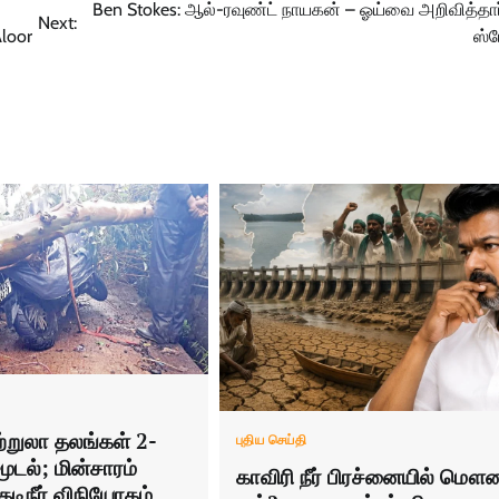
Ben Stokes: ஆல்-ரவுண்ட் நாயகன் – ஓய்வை அறிவித்தார
Next:
Aloor
ஸ்ட
ுற்றுலா தலங்கள் 2-
புதிய செய்தி
ூடல்; மின்சாரம்
காவிரி நீர் பிரச்னையில் மௌன
குடிநீர் விநியோகம்