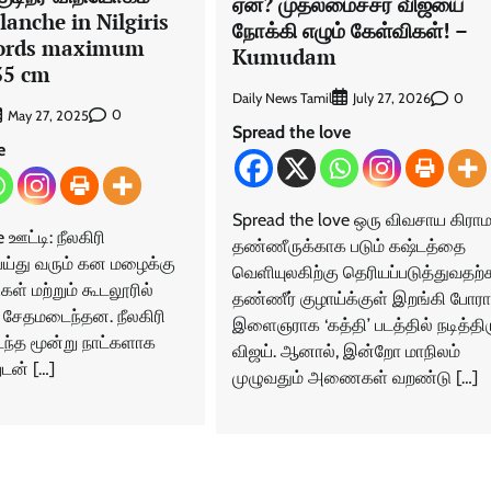
ஏன்? முதலமைச்சர் விஜயை
valanche in Nilgiris
நோக்கி எழும் கேள்விகள்! –
ecords maximum
Kumudam
 35 cm
Daily News Tamil
0
July 27, 2026
0
May 27, 2025
Spread the love
e
Spread the love ஒரு விவசாய கிராம
 ஊட்டி: நீலகிரி
தண்ணீருக்காக படும் கஷ்டத்தை
ெய்து வரும் கன மழைக்கு
வெளியுலகிற்கு தெரியப்படுத்துவதற்
ுகள் மற்றும் கூடலூரில்
தண்ணீர் குழாய்க்குள் இறங்கி போரா
சேதமடைந்தன. நீலகிரி
இளைஞராக ‘கத்தி’ படத்தில் நடித்திரு
டந்த மூன்று நாட்களாக
விஜய். ஆனால், இன்றோ மாநிலம்
டன் […]
முழுவதும் அணைகள் வறண்டு […]