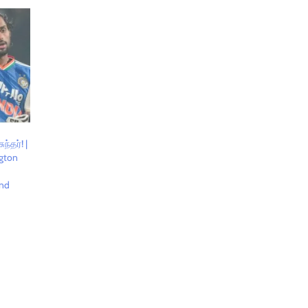
ந்தர்! |
gton
and