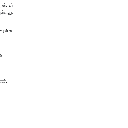
 ரன்கள்
ுள்ளது.
ரைவில்
்
ு
ார்.