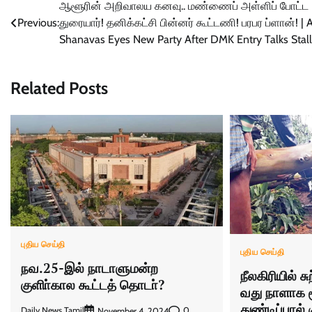
Post
ஆளூரின் அறிவாலய கனவு.. மண்ணைப் அள்ளிப் போட்ட
Previous:
துரையார்! தனிக்கட்சி பின்னர் கூட்டணி! பரபர ப்ளான்! | 
navigation
Shanavas Eyes New Party After DMK Entry Talks Stall
Related Posts
புதிய செய்தி
புதிய செய்தி
நவ.25-இல் நாடாளுமன்ற
நீலகிரியில் ச
குளிா்கால கூட்டத் தொடா்?
வது நாளாக ம
துண்டிப்பால் 
Daily News Tamil
0
November 4, 2024