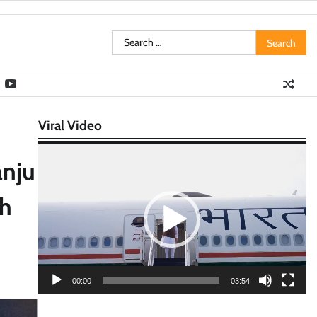
Search
for:
Viral Video
Video
anju
Player
ch
00:00
03:54