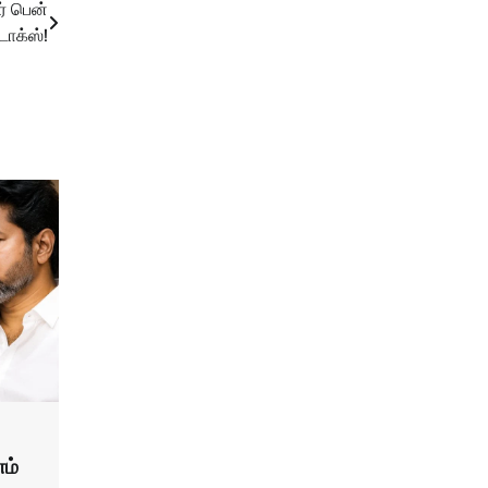
் பென்
ோக்ஸ்!
ம்