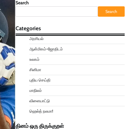
Search
Search
Categories
அரசியல்
ஆன்மிகம்-ஜோதிடம்
உலகம்
சினிமா
புதிய செய்தி
மாநிலம்
விளையாட்டு
ஹெல்த் நலமா!
தினம் ஒரு திருக்குறள்