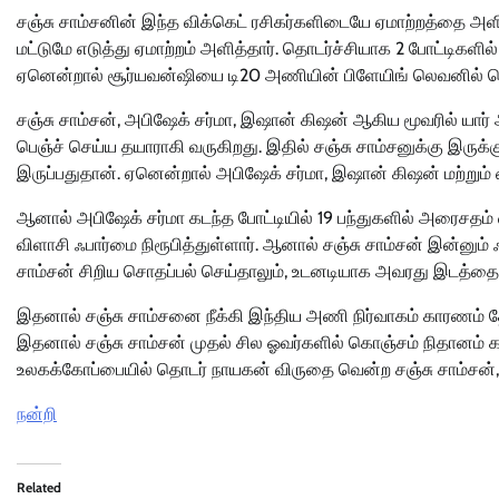
சஞ்சு சாம்சனின் இந்த விக்கெட் ரசிகர்களிடையே ஏமாற்றத்தை அளித
மட்டுமே எடுத்து ஏமாற்றம் அளித்தார். தொடர்ச்சியாக 2 போட்டிகளில
ஏனென்றால் சூர்யவன்ஷியை டி20 அணியின் பிளேயிங் லெவனில் கொ
சஞ்சு சாம்சன், அபிஷேக் சர்மா, இஷான் கிஷன் ஆகிய மூவரில் யா
பெஞ்ச் செய்ய தயாராகி வருகிறது. இதில் சஞ்சு சாம்சனுக்கு இரு
இருப்பதுதான். ஏனென்றால் அபிஷேக் சர்மா, இஷான் கிஷன் மற்றும
ஆனால் அபிஷேக் சர்மா கடந்த போட்டியில் 19 பந்துகளில் அரைசதம்
விளாசி ஃபார்மை நிரூபித்துள்ளார். ஆனால் சஞ்சு சாம்சன் இன்னும்
சாம்சன் சிறிய சொதப்பல் செய்தாலும், உடனடியாக அவரது இடத்தை
இதனால் சஞ்சு சாம்சனை நீக்கி இந்திய அணி நிர்வாகம் காரணம் தேட
இதனால் சஞ்சு சாம்சன் முதல் சில ஓவர்களில் கொஞ்சம் நிதானம் கா
உலகக்கோப்பையில் தொடர் நாயகன் விருதை வென்ற சஞ்சு சாம்சன், மீண
நன்றி
Related