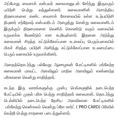
அப்போது வைசாக் என்பவர் சுலைமானுடன் சேர்ந்து இருவரும்
பயிற்சி பெற்று வந்துள்ளனர். சுலைமானின் அசாத்திய
திறமைகளை கண்ட வைசாக் கோவையில் உள்ள உடற்பயிற்சி
நிபுணர் சந்தோஷ் என்பவரிடம் அழைத்து சென்று சுலைமானிடம்
இருக்கும் திறமைகளை வெளிக் கொண்டு வரும் வகையில்
உருவாக்க வேண்டும் என கூறியுள்ளார். இதனை அடுத்து
சுலைமான் சிறந்த கட்டுக்கோப்பான உடலைப்பு பெரும்பகையில்
மிகச் சிறந்த பயிற்சி அளித்து கட்டுக்கோப்பான உடலமைப்பை
பெரும் வகையில் உருவாக்கினர்.
அதைத்தொடர்ந்து பல்வேறு ஆணழகன் போட்டிகளில் பங்கேற்ற
சுலைமான் மாவட்ட அளவிலும் மாநில அளவிலும் எண்ணற்ற
பரிசுகளை வென்று சாதித்தார்.
கடந்த இரு வாரங்களுக்கு முன்பு பெங்களூரில் நடைபெற்ற
போட்டியில் முதல் பரிசு பெற்று சாதித்தார் சுலைமான், தொடர்ந்து
டெல்லியில் நடைபெற்ற தேசிய அளவிலான போட்டிகளில்
பங்கேற்று வென்கலம் வென்று ப்ரோ கார்ட் ( PRO CARD) பிரிவில்
வெற்றி பெற்று சாதனை படைத்துள்ளார்.