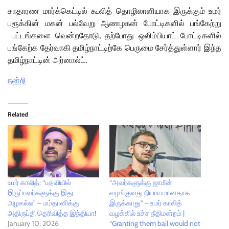
சாதாரண மார்க்கெட்டில் கூலித் தொழிலாளியாக இருக்கும் உமர்
பரூக்கின் மகன் பல்வேறு ஆணழகன் போட்டிகளில் பங்கேற்று
பட்டங்களை வென்றதோடு, தற்போது ஒலிம்பியாட் போட்டிகளில்
பங்கேற்க தேர்வாகி தமிழ்நாட்டிற்கே பெருமை சேர்த்துள்ளார் இந்த
தமிழ்நாட்டின் அர்னால்ட்.
நன்றி
Related
உமர் காலித்: “பதவியில்
“அவர்களுக்கு ஜாமீன்
இருப்பவர்களுக்கு இது
வழங்குவது நியாயமானதாக
அழகல்ல" – மம்தானிக்கு
இருக்காது” – உமர் காலித்
அதிருப்தி தெரிவித்த இந்தியா!
வழக்கில் உச்ச நீதிமன்றம் |
January 10, 2026
“Granting them bail would not