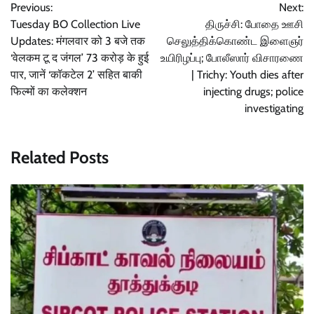
Previous:
Next:
navigation
Tuesday BO Collection Live
திருச்சி: போதை ஊசி
Updates: मंगलवार को 3 बजे तक
செலுத்திக்கொண்ட இளைஞர்
‘वेलकम टू द जंगल’ 73 करोड़ के हुई
உயிரிழப்பு; போலீஸார் விசாரணை
पार, जानें ‘कॉकटेल 2’ सहित बाकी
| Trichy: Youth dies after
फिल्मों का कलेक्शन
injecting drugs; police
investigating
Related Posts