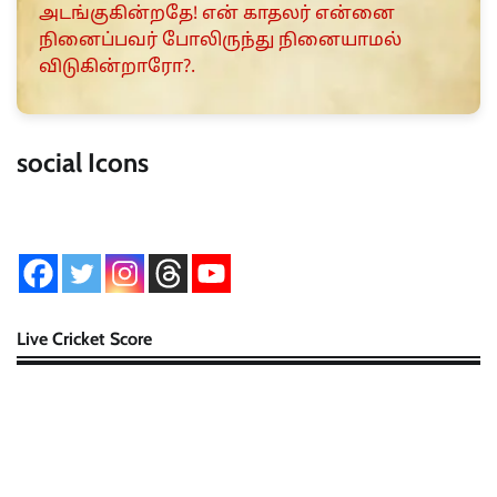
அடங்குகின்றதே! என் காதலர் என்னை
நினைப்பவர் போலிருந்து நினையாமல்
விடுகின்றாரோ?.
social Icons
Live Cricket Score