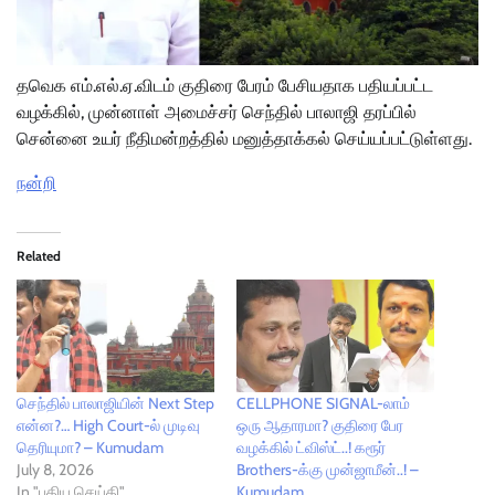
தவெக எம்.எல்.ஏ.விடம் குதிரை பேரம் பேசியதாக பதியப்பட்ட
வழக்கில், முன்னாள் அமைச்சர் செந்தில் பாலாஜி தரப்பில்
சென்னை உயர் நீதிமன்றத்தில் மனுத்தாக்கல் செய்யப்பட்டுள்ளது.
நன்றி
Related
செந்தில் பாலாஜியின் Next Step
CELLPHONE SIGNAL-லாம்
என்ன?… High Court-ல் முடிவு
ஒரு ஆதாரமா? குதிரை பேர
தெரியுமா? – Kumudam
வழக்கில் ட்விஸ்ட்..! கரூர்
July 8, 2026
Brothers-க்கு முன்ஜாமீன்..! –
In "புதிய செய்தி"
Kumudam