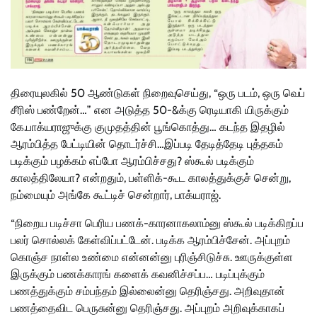
திரையுலகில் 50 ஆண்டுகள் நிறைவுசெய்து, “ஒரு படம், ஒரு வெப்
சீரிஸ் பண்றேன்…” என அடுத்த 50-&க்கு ரெடியாகி யிருக்கும்
கே.பாக்யராஜுக்கு குமுதத்தின் பூங்கொத்து… கடந்த இதழில்
ஆரம்பித்த பேட்டியின் தொடர்ச்சி…
இப்படி தேடித்தேடி புத்தகம்
படிக்கும் பழக்கம் எப்போ ஆரம்பிச்சது? ஸ்கூல் படிக்கும்
காலத்திலேயா? என்றதும், பள்ளிக்-கூட காலத்துக்குச் சென்று,
நம்மையும் அங்கே கூட்டிச் சென்றார், பாக்யராஜ்.
“நிறைய படிச்சா பெரிய பணக்-காரனாகலாம்னு ஸ்கூல் படிக்கிறப்ப
பலர் சொல்லக் கேள்விப்பட்டேன். படிக்க ஆரம்பிச்சேன். அப்புறம்
கொஞ்ச நாள்ல உண்மை என்னன்னு புரிஞ்சிடுச்சு. ஊருக்குள்ள
இருக்கும் பணக்காரங் களைக் கவனிச்சப்ப… படிப்புக்கும்
பணத்துக்கும் சம்பந்தம் இல்லைன்னு தெரிஞ்சது. அறிவுதான்
பணத்தைவிட பெருசுன்னு தெரிஞ்சது. அப்புறம் அறிவுக்காகப்