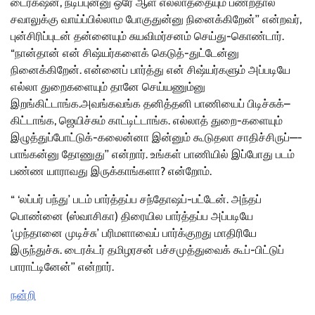
டைரக்‌ஷன், நடிப்புன்னு ஒரே ஆள் எல்லாத்தையும் பண்றதால
சவாலுக்கு வாய்ப்பில்லாம போகுதுன்னு நினைக்கிறேன்’’ என்றவர்,
புன்சிரிப்புடன் தன்னையும் சுயவிமர்சனம் செய்து-கொண்டார்.
“நான்தான் என் சிஷ்யர்களைக் கெடுத்-துட்டேன்னு
நினைக்கிறேன். என்னைப் பார்த்து என் சிஷ்யர்களும் அப்படியே
எல்லா துறைகளையும் தானே செய்யணும்னு
இறங்கிட்டாங்க.
அவங்கவங்க தனித்தனி பாணியைப் பிடிச்சுக்–
கிட்டாங்க, ஜெயிச்சும் காட்டிட்டாங்க. எல்லாத் துறை-களையும்
இழுத்துப்போட்டுக்-கலைன்னா இன்னும் கூடுதலா சாதிச்சிருப்—-
பாங்கன்னு தோணுது’’ என்றார்.
உங்கள் பாணியில் இப்போது படம்
பண்ண யாராவது இருக்காங்களா? என்றோம்.
“ ‘லப்பர் பந்து’ படம் பார்த்தப்ப சந்தோஷப்-பட்டேன். அந்தப்
பொண்னை (ஸ்வாசிகா) திரையில பார்த்தப்ப அப்படியே
‘முந்தானை முடிச்சு’ பரிமளாவைப் பார்க்குறது மாதிரியே
இருந்துச்சு. டைரக்டர் தமிழரசன் பச்சமுத்துவைக் கூப்-பிட்டுப்
பாராட்டினேன்’’ என்றார்.
நன்றி