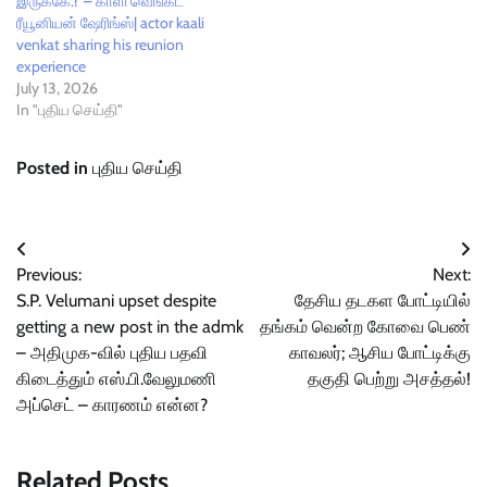
இருக்கே.!’ – காளி வெங்கட்
ரீயூனியன் ஷேரிங்ஸ்| actor kaali
venkat sharing his reunion
experience
July 13, 2026
In "புதிய செய்தி"
Posted in
புதிய செய்தி
Post
Previous:
Next:
navigation
S.P. Velumani upset despite
தேசிய தடகள போட்டியில்
getting a new post in the admk
தங்கம் வென்ற கோவை பெண்
– அதிமுக-வில் புதிய பதவி
காவலர்; ஆசிய போட்டிக்கு
கிடைத்தும் எஸ்.பி.வேலுமணி
தகுதி பெற்று அசத்தல்!
அப்செட் – காரணம் என்ன?
Related Posts