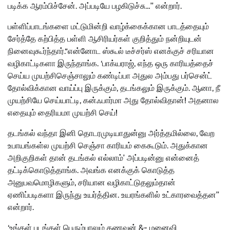
படிக்க ஆரம்பிச்சேன். அப்படியே பழகிடுச்சு…’’ என்றார்.
பள்ளிப்பாடங்களை மட்டுமின்றி வாழ்க்கைக்கான பாடத்தையும்
சேர்த்தே கற்பித்த பள்ளி ஆசிரியர்கள் குறித்தும் நன்றியுடன்
நினைவுகூர்ந்தார்.
“என்னோட ஸ்கூல் டீச்சர்ஸ் எனக்குச் சரியான
வழிகாட்டிகளா இருந்தாங்க. ‘பாக்யராஜ், எந்த ஒரு காரியத்தைச்
செய்ய முயற்சிசெஞ்சாலும் கண்டிப்பா அதுல அம்பது பர்சென்ட்
தோல்விக்கான வாய்ப்பு இருக்கும், தடங்கலும் இருக்கும். ஆனா, நீ
முயற்சியே செய்யாட்டி, கன்ஃபார்மா அது தோல்விதான்! அதனால
எதையும் தைரியமா முயற்சி செய்!
தடங்கல் வந்தா இனி தொடரமுடியாதுன்னு அர்த்தமில்லை, வேற
உபாயங்கள்ல முயற்சி செஞ்சா காரியம் கைகூடும். அதுக்கான
அறிகுறிகள் தான் தடங்கல் எல்லாம்’ அப்படின்னு என்னைத்
தட்டிக்கொடுத்தாங்க. அவங்க எனக்குக் கொடுத்த
அனுபவமொழிகளும், சரியான வழிகாட்டுதலும்தான்
ஏணிப்படிகளா இருந்து உயர்த்தின. உயரங்களில் உட்காரவைத்தன’’
என்றார்.
‘உங்கள் படங்கள் பெரும்பாலும் கணவன் &- மனைவி