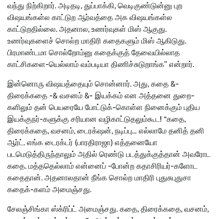
வந்து நிற்கிறார். அடிதடி, துப்பாக்கி, வெடிகுண்டுன்னு புற
விஷயங்கள்ல காட்டுற ஆர்வத்தை அக விஷயங்கள்ல
காட்டுறதில்லை. அதனால, உணர்வுகள் மிஸ் ஆகுது.
உணர்வுகளைச் சொல்ற மாதிரி கதைகளும் மிஸ் ஆகிடுது.
பிரமாண்டமா சொல்றோம்னு கதைக்குத் தேவையில்லாத
காட்சிகளை-யெல்லாம் வம்படியா திணிச்சுடுறாங்க’’ என்றார்.
இன்னொரு விஷயத்தையும் சொன்னார். அது, கதை &-
திரைக்கதை -& வசனம் &- இயக்கம் என அத்தனை துறை-
களிலும் தன் பெயரையே போட்டுக்-கொள்ள நினைக்கும் புதிய
இயக்குநர்-களுக்கு சரியான வழிகாட்டுதலும்கூட!
“கதை,
திரைக்கதை, வசனம், டைரக்‌ஷன், நடிப்பு… எல்லாமே தனித் தனி
ஆர்ட். எங்க டைரக்டர் (பாரதிராஜா) எத்தனையோ
படமெடுத்திருந்தாலும் அதில் ரெண்டு படத்துக்குத்தான் அவரோட
கதை. மத்ததெல்லாம் என்னைப் -போன்ற கதாசிரியர்-களோட
கதைதான். அதனாலதான் நீங்க சொல்ற மாதிரி புதுசுபுதுசா
கதைக்-களம் அமைஞ்சது.
சேலஞ்சிங்கா ஸ்க்ரிப்ட் அமைஞ்சது. கதை, திரைக்கதை, வசனம்,