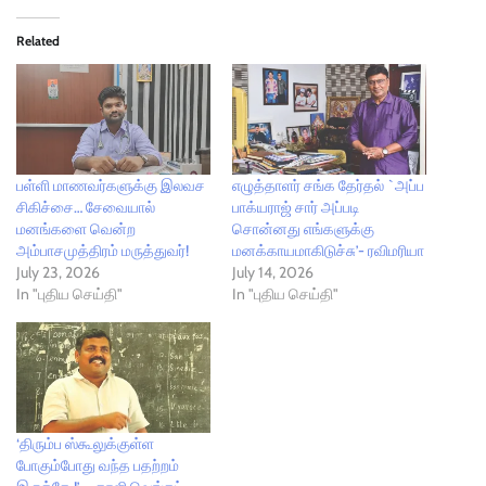
Related
பள்ளி மாணவர்களுக்கு இலவச
எழுத்தாளர் சங்க தேர்தல் `அப்ப
சிகிச்சை… சேவையால்
பாக்யராஜ் சார் அப்படி
மனங்களை வென்ற
சொன்னது எங்களுக்கு
அம்பாசமுத்திரம் மருத்துவர்!
மனக்காயமாகிடுச்சு’- ரவிமரியா
July 23, 2026
July 14, 2026
In "புதிய செய்தி"
In "புதிய செய்தி"
‘திரும்ப ஸ்கூலுக்குள்ள
போகும்போது வந்த பதற்றம்