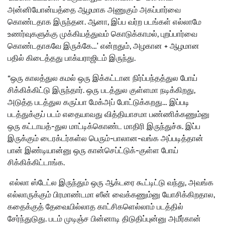
அன்னியோன்யத்தை ஆழமாக அணுகும் அகப்பார்வை
கொண்டதாக இருந்தன. ஆனா, இப்ப வர்ற படங்கள் எல்லாமே
உணர்வுகளுக்கு முக்கியத்துவம் கொடுக்காமல், புறப்பார்வை
கொண்டதாகவே இருக்கே…’ என்றதும், அழகான + ஆழமான
பதில் கிடைத்தது பாக்யராஜிடம் இருந்து.
“ஒரு காலத்துல கமல் ஒரு இக்கட்டான நிர்ப்பந்தத்துல போய்
சிக்கிக்கிட்டு இருந்தார். ஒரு படத்துல குள்ளமா நடிக்கிறது,
அடுத்த படத்துல கருப்பா மேக்அப் போட்டுக்கறது… இப்படி
படத்துக்குப் படம் எதையாவது வித்தியாசமா பண்ணிக்கணும்னு
ஒரு கட்டாயத்-துல மாட்டிக்கொண்ட மாதிரி இருந்துச்சு. இப்ப
இருக்கும் டைரக்டர்கள்ல பெரும்-பாலான-வங்க அப்படித்தான்
பான் இண்டியான்னு ஒரு கான்செப்ட்டுக்-குள்ள போய்
சிக்கிக்கிட்டாங்க.
எல்லா ஸ்டேட்ல இருந்தும் ஒரு ஆக்டரை கூட்டிட்டு வந்து, அவங்க
எல்லாருக்கும் பிரமாண்டமா ஸீன் வைக்கணும்னு யோசிக்கிறதால,
கதைக்குத் தேவையில்லாத காட்சிகளெல்லாம் படத்தில்
சேர்ந்துடுது. படம் முடிஞ்ச பின்னாடி திடுதிப்புன்னு அமீர்கான்