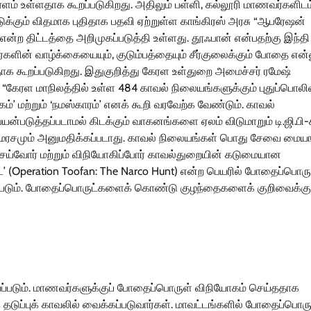
ம் உள்ளதாக கூறப்படுகிறது. அதிலும் பள்ளி, கல்லூரி மாணவர்களிடம
க்கும் விதமாக புதிதாக பதவி ஏற்றுள்ள காங்கிரஸ் அரசு “ஆபரேஷன்
 என்ற திட்டத்தை அறிமுகப்படுத்தி உள்ளது. தூஃபான் என்பதற்கு இந்தி
ளின் வாழ்க்கையையும், குடும்பத்தையும் சீர்குலைக்கும் போதை என்
ாக கூறப்படுகிறது. இதுகுறித்து கேரள உள்துறை அமைச்சர் ரமேஷ்
 “கேரள மாநிலத்தில் உள்ள 484 காவல் நிலையங்களுக்கும் புதுப்பொலி
’ மற்றும் ‘நமஸ்காரம்’ எனக் கூறி வரவேற்க வேண்டும். காவல்
்படுத்தப்படாமல் கிடக்கும் வாகனங்களை ஏலம் விடுமாறும் டி.ஜி.பி-க
த சமரசமும் அனுமதிக்கப்படாது. காவல் நிலையங்கள் பொது சேவை மை
செய்வோர் மற்றும் விநியோகிப்போர் காவல்துறையின் கடுமையான
்’ (Operation Toofan: The Narco Hunt) என்ற பெயரில் போதைப்பொரு
கப்படும். போதைப்பொருட்களைக் கொண்டு குழந்தைகளைக் குறிவைக்கு
்யப்படும். மாணவர்களுக்குப் போதைப்பொருள் விநியோகம் செய்ததாக
தடுப்புக் காவலில் வைக்கப்படுவார்கள். மாவட்டங்களில் போதைப்பொரு