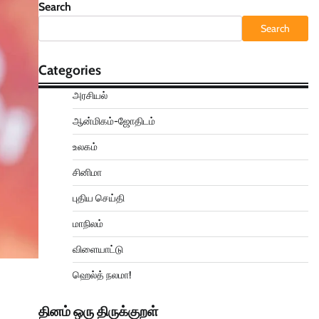
Search
Search
Categories
அரசியல்
ஆன்மிகம்-ஜோதிடம்
உலகம்
சினிமா
புதிய செய்தி
மாநிலம்
விளையாட்டு
ஹெல்த் நலமா!
தினம் ஒரு திருக்குறள்