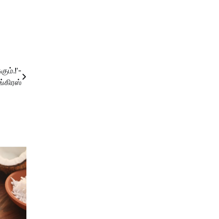
ும்.!'-
ங்கிரஸ்