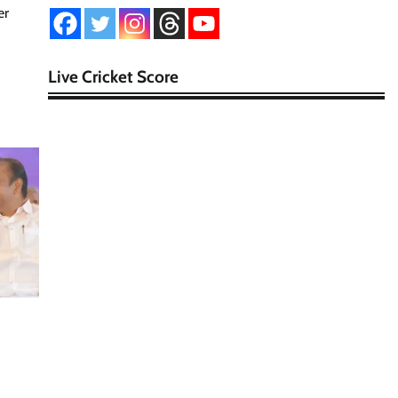
er
Live Cricket Score
க