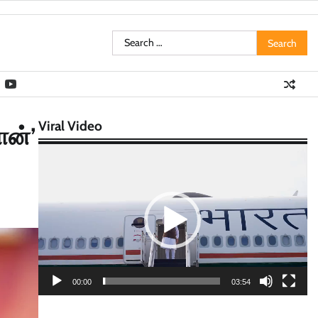
Search
for:
Viral Video
ான்’
Video
Player
00:00
03:54