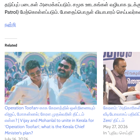
தடுப்புப் படைகள் அமைக்கப்படும். சமூக ஊடகங்கள் வழியாக நடக்
Patrol) மேற்கொள்ளப்படும். போதைப்பொருள் வியாபாரம் செய்பவர்கள
நன்றி
Related
Operation Toofan-காக கேரளத்தில் ஒன்றிணையும்
கேரளம்: 'அதிகாரிக
விஜய், மோகன்லால்; கேரள முதல்வரின் திட்டம்
வீடியோவாகப் பதிவிட்ட
என்ன? | Vijay and Mohanlal to unite in Kerala for
Zero' திட்டம்
‘Operation Toofan’; what is the Kerala Chief
May 27, 2026
Minister’s plan?
In "புதிய செய்தி"
July 16, 2026