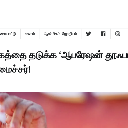
ளையாட்டு
உலகம்
ஆன்மிகம்-ஜோதிடம்
்கத்தை தடுக்க ‘ஆபரேஷன் தூஃப
ைச்சர்!