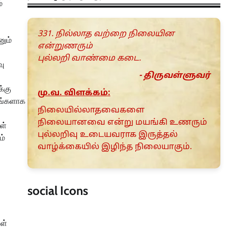
்
331. நில்லாத வற்றை நிலையின
னும்
என்றுணரும்
புல்லறி வாண்மை கடை.
வு
- திருவள்ளுவர்
்கு
மு.வ. விளக்கம்:
யங்களாக
நிலையில்லாதவைகளை
நிலையானவை என்று மயங்கி உணரும்
ள்
புல்லறிவு உடையவராக இருத்தல்
ம்
வாழ்க்கையில் இழிந்த நிலையாகும்.
social Icons
ள்