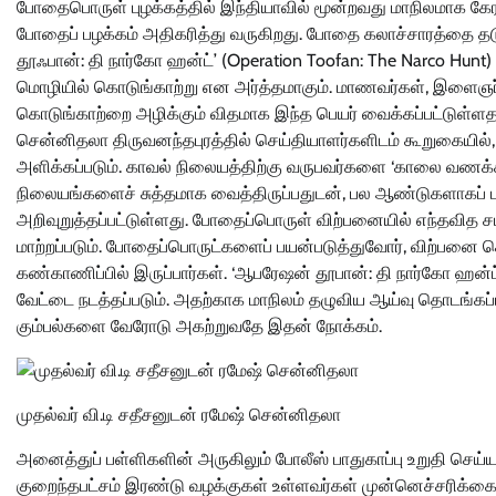
போதைபொருள் புழக்கத்தில் இந்தியாவில் மூன்றவது மாநிலமாக கேரள
போதைப் பழக்கம் அதிகரித்து வருகிறது. போதை கலாச்சாரத்தை தடு
தூஃபான்: தி நார்கோ ஹன்ட்’ (Operation Toofan: The Narco Hunt)
மொழியில் கொடுங்காற்று என அர்த்தமாகும். மாணவர்கள், இளைஞர்க
கொடுங்காற்றை அழிக்கும் விதமாக இந்த பெயர் வைக்கப்பட்டுள்ளத
சென்னிதலா திருவனந்தபுரத்தில் செய்தியாளர்களிடம் கூறுகையில்,
அளிக்கப்படும். காவல் நிலையத்திற்கு வருபவர்களை ‘காலை வணக்கம்
நிலையங்களைச் சுத்தமாக வைத்திருப்பதுடன், பல ஆண்டுகளாகப் பயன
அறிவுறுத்தப்பட்டுள்ளது. போதைப்பொருள் விற்பனையில் எந்தவி
மாற்றப்படும். போதைப்பொருட்களைப் பயன்படுத்துவோர், விற்பனை 
கண்காணிப்பில் இருப்பார்கள். ‘ஆபரேஷன் தூபான்: தி நார்கோ ஹன்ட
வேட்டை நடத்தப்படும். அதற்காக மாநிலம் தழுவிய ஆய்வு தொடங்
கும்பல்களை வேரோடு அகற்றுவதே இதன் நோக்கம்.
முதல்வர் வி.டி சதீசனுடன் ரமேஷ் சென்னிதலா
அனைத்துப் பள்ளிகளின் அருகிலும் போலீஸ் பாதுகாப்பு உறுதி செய
குறைந்தபட்சம் இரண்டு வழக்குகள் உள்ளவர்கள் முன்னெச்சரிக்கை 