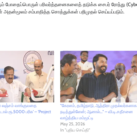
கும் போதைப்பொருள் பரிவர்த்தனைகளைத் தடுக்க சைபர் ரோந்து (Cyb
் அதன்மூலம் சம்பாதித்த சொத்துக்கள் பறிமுதல் செய்யப்படும்.
ள் லஞ்சம் வாங்குவதை
"கேரளம், தமிழ்நாடு, ஆந்திரா முதல்வர்களா
ால் ரூ.5000 பரிசு' – 'Project
நடித்துள்ளேன்; ஆனால்…" – வி.டி.சதீசனை
வாழ்த்திய மம்மூட்டி
May 25, 2026
In "புதிய செய்தி"