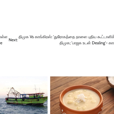
கொள்ள
திமுக Vs காங்கிரஸ்: 'துரோகத்தை நாளை புதிய கூட்டாளிக்க
Next:
re
திமுக; 'பாஜக உடன் Dealing'- கா