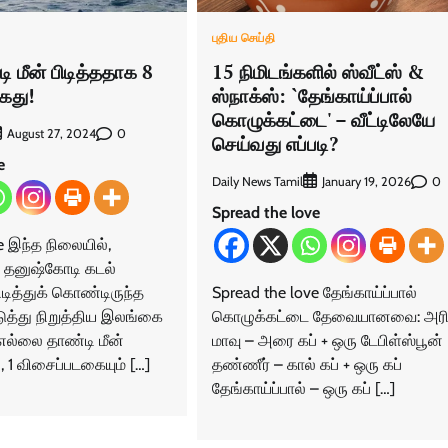
புதிய செய்தி
 மீன் பிடித்ததாக 8
15 நிமிடங்களில் ஸ்வீட்ஸ் &
ைது!
ஸ்நாக்ஸ்: `தேங்காய்ப்பால்
கொழுக்கட்டை' – வீட்டிலேயே
0
August 27, 2024
செய்வது எப்படி?
e
Daily News Tamil
0
January 19, 2026
Spread the love
e இந்த நிலையில்,
 தனுஷ்கோடி கடல்
பிடித்துக் கொண்டிருந்த
Spread the love தேங்காய்ப்பால்
த்து நிறுத்திய இலங்கை
கொழுக்கட்டை தேவையானவை: அரி
எல்லை தாண்டி மீன்
மாவு – அரை கப் + ஒரு டேபிள்ஸ்பூன்
, 1 விசைப்படகையும் […]
தண்ணீர் – கால் கப் + ஒரு கப்
தேங்காய்ப்பால் – ஒரு கப் […]