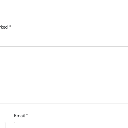
arked
*
Email
*