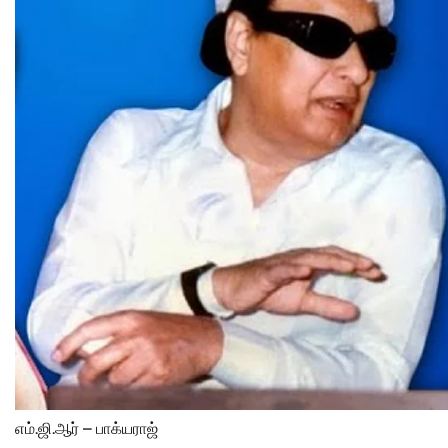
எம்.ஜி.ஆர் – பாக்யராஜ்