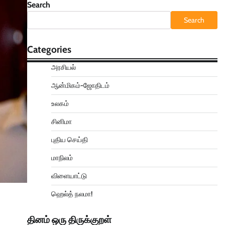
Search
Search
Categories
அரசியல்
ஆன்மிகம்-ஜோதிடம்
உலகம்
சினிமா
புதிய செய்தி
மாநிலம்
விளையாட்டு
ஹெல்த் நலமா!
தினம் ஒரு திருக்குறள்