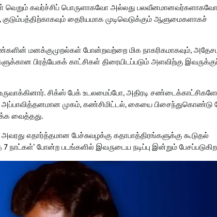
கள் வெறும் கவர்ச்சிப் பொருளாகவோ அல்லது பலவீனமானவர்களாகவ
், குடும்பத்திற்காகவும் தைரியமாக முடிவெடுக்கும் ஆளுமைகளாகச்
ண்களின் மனக்குமுறல்கள் போன்றவற்றை மிக நாகரிகமாகவும், அதேச
ுக்கான பிரத்யேகக் காட்சிகள் திரையிடப்படும் அளவிற்கு இவருக்கு
ுவாக்கினார். சிக்ஸ் பேக் உடலமைப்போ, அதிரடி சண்டைக்காட்சிகள
அப்பாவித்தனமான முகம், கண்சிமிட்டல், கையை பிசைந்துகொண்டு பே
க்க வைத்தது.
 அவரது எதார்த்தமான பேச்சுவழக்கு கதாபாத்திரங்களுக்கு கூடுதல்
த 7 நாட்கள்’ போன்ற படங்களில் இவருடைய நடிப்பு இன்றும் பேசப்படுகிற