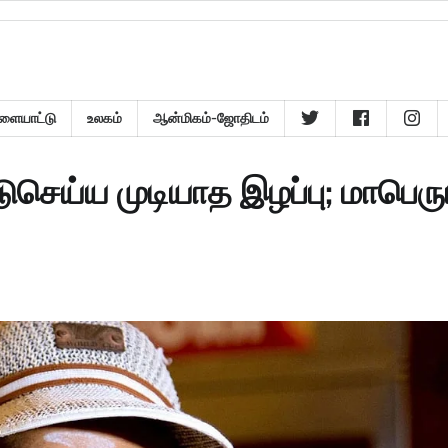
ளையாட்டு
உலகம்
ஆன்மிகம்-ஜோதிடம்
டுசெய்ய முடியாத இழப்பு; மாபெரு