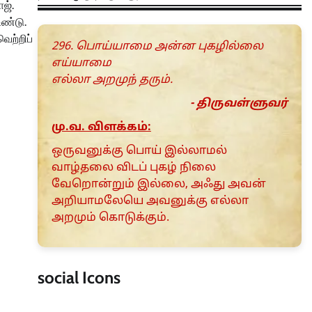
ஜ்.
உண்டு.
ற்றிப்
296. பொய்யாமை அன்ன புகழில்லை
எய்யாமை
எல்லா அறமுந் தரும்.
- திருவள்ளுவர்
மு.வ. விளக்கம்:
ஒருவனுக்கு பொய் இல்லாமல்
வாழ்தலை விடப் புகழ் நிலை
வேறொன்றும் இல்லை, அஃது அவன்
அறியாமலேயெ அவனுக்கு எல்லா
அறமும் கொடுக்கும்.
social Icons