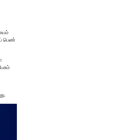
ோ
மயம்
ப் பெண்
ோ
சும்
து.