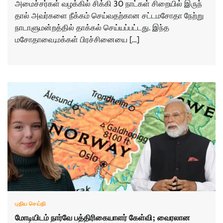
அமைச்​சர்​கள் வழக்​கில் சிக்கி 30 நாட்​கள் சிறை​யில் இருந்​
தால் அவர்களை நீக்​கம் செய்​வதற்​கான சட்​டமசோதா நேற்று
நாடாளு​மன்​றத்​தில் தாக்​கல் செய்​யப்​பட்​டது. இந்த
மசோதாவை,மக்கள் பிரச்சினையை […]
புதிய செய்தி
மோடியிடம் நார்வே பத்திரிகையாளர் கேள்வி; வைரலான