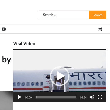
Search
for:
Viral Video
Video
 by
Player
00:00
03:54