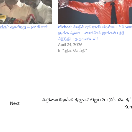
த்தம் தருகிறது அரசு: சீமான்
Micheal: மேஜிக் ஷூ ரகசியம்; ஸ்பைடர் மேன
நடிக்க ஆசை – மைக்கேல் ஜாக்சன் பற்றி
அறிந்திடாத தகவல்கள்!
April 24, 2026
In "புதிய செய்தி"
அழிவை நோக்கி திமுக? விஜய் போடும் பலே திட்ட
Next:
Ku