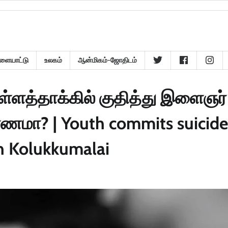
ளையாட்டு
உலகம்
ஆன்மிகம்-ஜோதிடம்
்ளத்தாக்கில் குதித்து இளைஞர்
மா? | Youth commits suicide
in Kolukkumalai