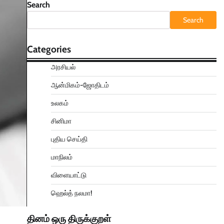
Search
Search
Categories
அரசியல்
ஆன்மிகம்-ஜோதிடம்
உலகம்
சினிமா
புதிய செய்தி
மாநிலம்
விளையாட்டு
ஹெல்த் நலமா!
தினம் ஒரு திருக்குறள்