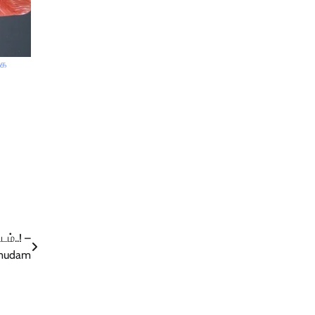
ாக
ம்..! –
mudam