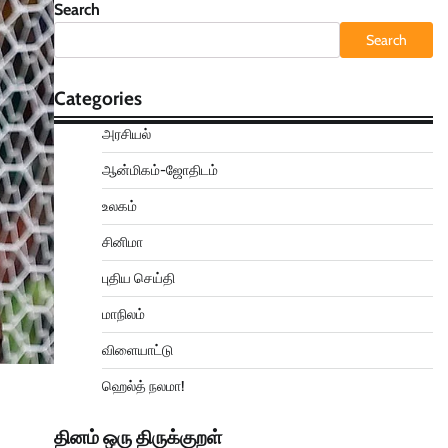
Search
Search
Categories
அரசியல்
ஆன்மிகம்-ஜோதிடம்
உலகம்
சினிமா
புதிய செய்தி
மாநிலம்
விளையாட்டு
ஹெல்த் நலமா!
தினம் ஒரு திருக்குறள்