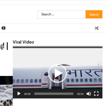
Search
for:
Viral Video
! |
Video
Player
00:00
03:54