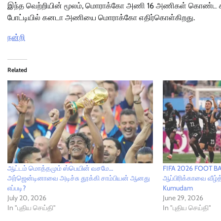
இந்த வெற்றியின் மூலம், மொராக்கோ அணி 16 அணிகள் கொண்ட சுற
போட்டியில் கனடா அணியை மொராக்கோ எதிர்கொள்கிறது.
நன்றி
Related
ஆட்டம் மொத்தமும் ஸ்பெயின் வசமே…
FIFA 2026 FOOT B
அர்ஜென்டினாவை அடிச்சு தூக்கி சாம்பியன் ஆனது
ஆப்பிரிக்காவை வீழ
எப்படி?
Kumudam
July 20, 2026
June 29, 2026
In "புதிய செய்தி"
In "புதிய செய்தி"