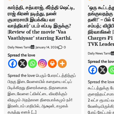
கார்த்தி, சத்யராஜ், கீர்த்தி ஷெட்டி,
‘ஒரு கூட்டத்த
ராஜ் கிரண் நடித்து, நலன்
தங்குவதற்கு 
குமாரசாமி இயக்கிய வா
தனி!’ – பில்
வாத்தியார்’ படம் எப்படி இருக்கு?
சம்பத்; விழி
|Review of the movie ‘Vaa
நிர்வாகிகள்
Vaathiyaar’ starring Karthi.
Charges ₹1
TVK Leader
Daily News Tamil
0
January 14, 2026
Daily News Tamil
Spread the love
Spread the lov
Spread the love பெரும் போராட்டத்திற்குப்
பிறகு இடைவேளையில் கதையை எட்டிப்
Spread the lo
பிடிக்கிறது திரைக்கதை. நிதானமாக
கூட்டத்துக்கு 
இடைவேளை ட்விஸ்ட்டை விவரிக்கும்
குறைந்தபட்சமாக
விதமும் அதற்கான திரையாக்கமும் நச்!
2 லட்ச ரூபாய்
இரண்டாம் பாதியில், ஆக்ஷன், சமூகக்
வேண்டியிருக்கி
கருத்து எனக் […]
போய் கேட்டால் 