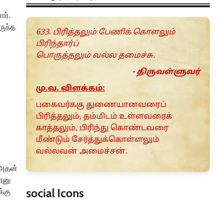
ர்.
ருந்த
633. பிரித்தலும் பேணிக் கொளலும்
பிரிந்தார்ப்
பொருத்தலும் வல்ல தமைச்சு.
- திருவள்ளுவர்
மு.வ. விளக்கம்:
பகைவர்ககு துணையானவரைப்
பிரித்தலும், தம்மிடம் உள்ளவரைக்
காத்தலும், பிரிந்து கொண்டவரை
மீண்டும் சேர்த்துக்கொள்ளலும்
வல்லவன் அமைச்சன்.
 அதன்
ளனு
social Icons
்கு