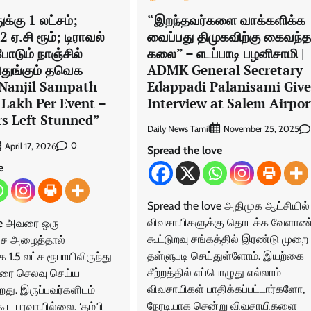
“இறந்தவர்களை வாக்களிக்க
ுக்கு 1 லட்சம்;
வைப்பது திமுகவிற்கு கைவந்த
2 ஏ.சி ரூம்; டிராவல்
கலை” – எடப்பாடி பழனிசாமி |
 போடும் நாஞ்சில்
ADMK General Secretary
பிதுங்கும் தவெக
Edappadi Palanisami Give
 |Nanjil Sampath
Interview at Salem Airpor
 Lakh Per Event –
s Left Stunned”
Daily News Tamil
November 25, 2025
0
April 17, 2026
Spread the love
e
Spread the love அதிமுக ஆட்சியில்
விவசாயிகளுக்கு தொடக்க வேளா
ve அவரை ஒரு
கூட்டுறவு சங்கத்தில் இரண்டு முறை
பேச அழைத்தால்
தள்ளுபடி செய்துள்ளோம். இயற்கை
 1.5 லட்ச ரூபாயிலிருந்து
சீற்றத்தில் எப்பொழுது எல்லாம்
 வரை செலவு செய்ய
விவசாயிகள் பாதிக்கப்பட்டார்களோ,
றது. இருப்பவர்களிடம்
நேரடியாக சென்று விவசாயிகளை
கூட பரவாயில்லை. ‘தம்பி