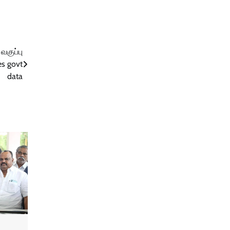
வகுப்பு
es govt
data