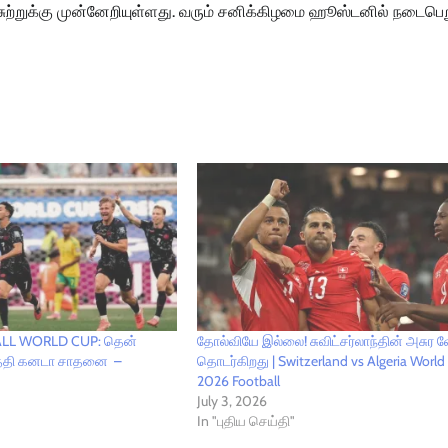
்றுக்கு முன்னேறியுள்ளது. வரும் சனிக்கிழமை ஹூஸ்டனில் நடைபெற
ALL WORLD CUP: தென்
தோல்வியே இல்லை! சுவிட்சர்லாந்தின் அசுர 
்த்தி கனடா சாதனை –
தொடர்கிறது | Switzerland vs Algeria World
2026 Football
July 3, 2026
In "புதிய செய்தி"