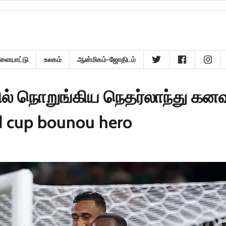
ளையாட்டு
உலகம்
ஆன்மிகம்-ஜோதிடம்
ல் நொறுங்கிய நெதர்லாந்து கனவு
d cup bounou hero