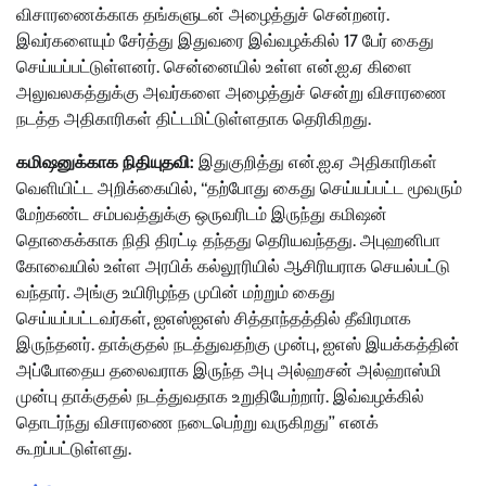
விசாரணைக்காக தங்களுடன் அழைத்துச் சென்றனர்.
இவர்களையும் சேர்த்து இதுவரை இவ்வழக்கில் 17 பேர் கைது
செய்யப்பட்டுள்ளனர். சென்னையில் உள்ள என்.ஐ.ஏ கிளை
அலுவலகத்துக்கு அவர்களை அழைத்துச் சென்று விசாரணை
நடத்த அதிகாரிகள் திட்டமிட்டுள்ளதாக தெரிகிறது.
கமிஷனுக்காக நிதியுதவி:
இதுகுறித்து என்.ஐ.ஏ அதிகாரிகள்
வெளியிட்ட அறிக்கையில், ‘‘தற்போது கைது செய்யப்பட்ட மூவரும்
மேற்கண்ட சம்பவத்துக்கு ஒருவரிடம் இருந்து கமிஷன்
தொகைக்காக நிதி திரட்டி தந்தது தெரியவந்தது. அபுஹனிபா
கோவையில் உள்ள அரபிக் கல்லூரியில் ஆசிரியராக செயல்பட்டு
வந்தார். அங்கு உயிரிழந்த முபின் மற்றும் கைது
செய்யப்பட்டவர்கள், ஐஎஸ்ஐஎஸ் சித்தாந்தத்தில் தீவிரமாக
இருந்தனர். தாக்குதல் நடத்துவதற்கு முன்பு, ஐஎஸ் இயக்கத்தின்
அப்போதைய தலைவராக இருந்த அபு அல்ஹசன் அல்ஹாஸ்மி
முன்பு தாக்குதல் நடத்துவதாக உறுதியேற்றார். இவ்வழக்கில்
தொடர்ந்து விசாரணை நடைபெற்று வருகிறது’’ எனக்
கூறப்பட்டுள்ளது.