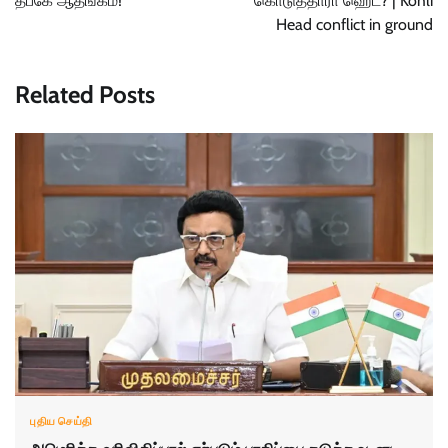
தீப்கே ஆதங்கம்!
கொடுத்தாரா ஹெட்? | Kohli
Head conflict in ground
Related Posts
புதிய செய்தி