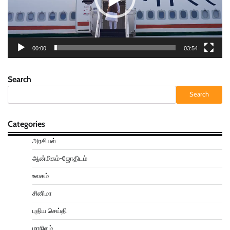
00:00
03:54
Search
Search
Categories
அரசியல்
ஆன்மிகம்-ஜோதிடம்
உலகம்
சினிமா
புதிய செய்தி
மாநிலம்