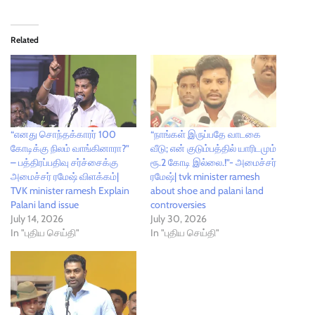
Related
“எனது சொந்தக்காரர் 100
“நாங்கள் இருப்பதே வாடகை
கோடிக்கு நிலம் வாங்கினாரா?”
வீடு; என் குடும்பத்தில் யாரிடமும்
– பத்திரப்பதிவு சர்ச்சைக்கு
ரூ.2 கோடி இல்லை.!”- அமைச்சர்
அமைச்சர் ரமேஷ் விளக்கம்|
ரமேஷ்| tvk minister ramesh
TVK minister ramesh Explain
about shoe and palani land
Palani land issue
controversies
July 14, 2026
July 30, 2026
In "புதிய செய்தி"
In "புதிய செய்தி"