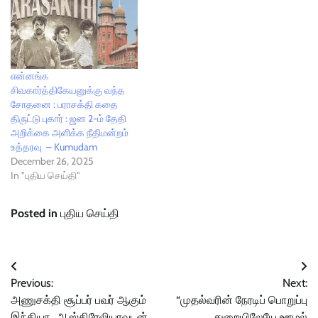
என்னங்க
சிவகார்த்திகேயனுக்கு வந்த
சோதனை : பராசக்தி கதை
திருட்டு புகார் : ஜன 2-ம் தேதி
அறிக்கை அளிக்க நீதிமன்றம்
உத்தரவு – Kumudam
December 26, 2025
In "புதிய செய்தி"
Posted in
புதிய செய்தி
Post
Previous:
Next:
navigation
அணுசக்தி சூப்பர் பவர் ஆகும்
“முதல்வரின் நேரடிப் பொறுப்பு
இந்தியா.. ஆஸ்திரேலியாவுடன்
துறையிலேயே ஊழல்