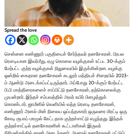
Spread the love
சென்னை எண்ணூர் பகுதியைச் சேர்ந்தவர் தனசேகரன். பிரபல
ரௌடியான இவர்மீது, ஏழு கொலை வழக்குகள் உட்பட 30-க்கும்
மேற்பட்ட குற்ற வழக்குகள் நிலுவையில் இருக்கின்றன. வழக்கு
ஒன்றில் கைதான தனசேகரன் கடலூர் மத்தியச் சிறையில் 2023-
ம் ஆண்டு அடைக்கப்பட்டிருந்தார். அப்போது 20-க்கும் மேற்பட்ட
பி.பி மாத்திரைகளைச் சாப்பிட்டு தனசேகரன், தற்கொலைக்கு
முயன்றார். இந்தச் சம்பவத்தில் அவர் உயிர் பிழைத்துக்
கொண்டார். ஜாமீனில் வெளியில் வந்த ரௌடி தனசேகரன்,
எண்ணூர் அனல் மின் நிலைய ஒப்பந்தகாரர் ஒருவரை மிரட்டி ஒரு
கோடி ரூபாய் மாமூல் கேட்டதாக குற்றச்சாட்டு எழுந்தது. இந்தக்
குற்றச்சாட்டில் தனசேகரனின் கூட்டாளிகள் இருவர்
நீதிமன்றத்தில் சரண் அடைந்தனர். ஆனால் தனசேகரன் மட்டும்