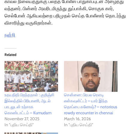
காவல் நிலையத்துக்கு பலத்த போலீஸ் பாதுகாப்புடன் அழைத்து
வந்தனர். பின்னர் அவரிடமிருந்து துப்பாக்கி, சொகுசு கார்,
செல்போன் ஆகியவற்றை பறிமுதல் செய்த போலீஸார் தொடர்ந்து
விசாரித்து வருகிறார்கள்.
நன்றி
Related
உதயநிதி பிறந்தநாள் : குறிஞ்சி
சென்னை: பிரபல ரௌடி
இல்லத்தில் பிரியாணி, ஆடல்
என்கவுன்ட்டர் – யார் இந்த
பாடலுடன் உற்சாக
தொப்பை கணேஷ்? – notorious
கொண்டாட்டம் – Kumudam
rowdy encounter in chennai
November 27, 2025
March 16, 2026
In "புதிய செய்தி"
In "புதிய செய்தி"