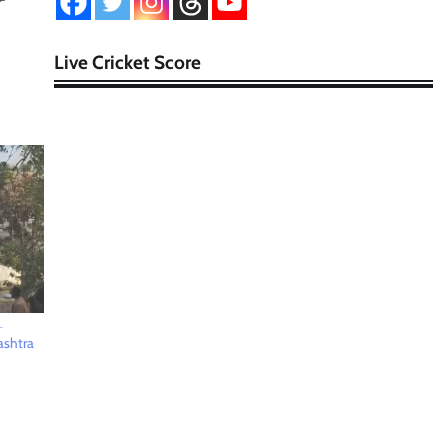
Live Cricket Score
ட
rashtra