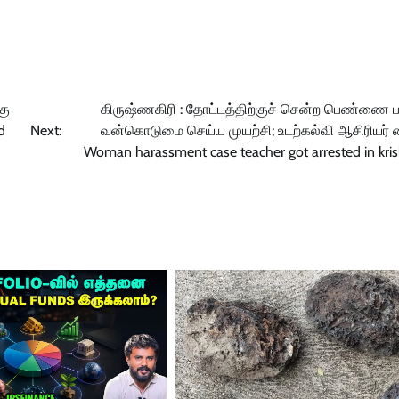
கு
கிருஷ்ணகிரி : தோட்டத்திற்குச் சென்ற பெண்ணை ப
d
Next:
வன்கொடுமை செய்ய முயற்சி; உடற்கல்வி ஆசிரியர் க
Woman harassment case teacher got arrested in kris