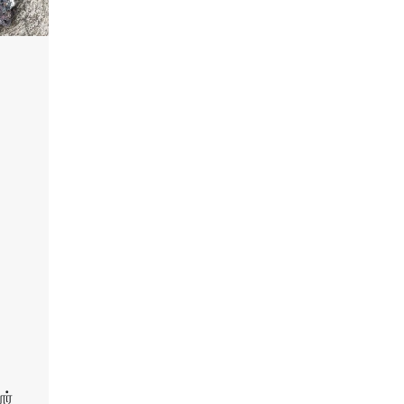
s
ூர்