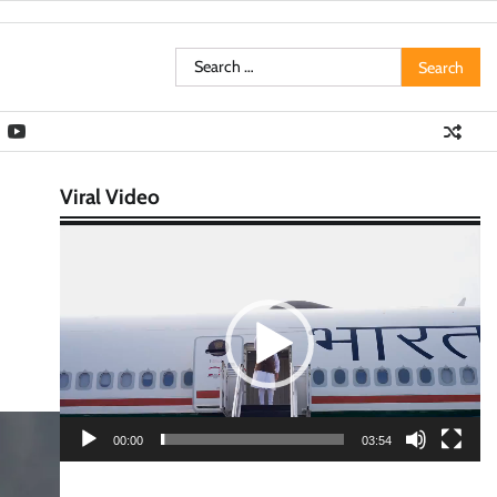
Search
for:
Viral Video
Video
Player
00:00
03:54