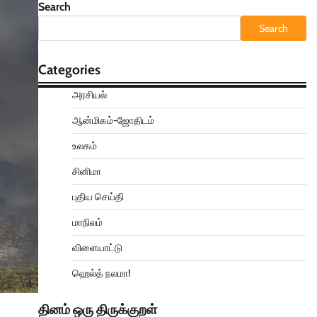
Search
Search
Categories
அரசியல்
ஆன்மிகம்-ஜோதிடம்
உலகம்
சினிமா
புதிய செய்தி
மாநிலம்
விளையாட்டு
ஹெல்த் நலமா!
தினம் ஒரு திருக்குறள்