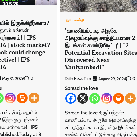
புதிய செய்தி
யில் இருக்கிறீர்களா?
்தகம் உங்கள்
‘வாணியம்பாடி அருகே
ற்றலாம்! | IPS
அகழாய்வுக்கு சாத்தியமான 2
16 | stock market?
இடங்கள் கண்டுபிடிப்பு’ | “2
ook could change
Potential Excavation Site
ctive! | IPS
Discovered Near
516
Vaniyambadi”
0
May 31, 2026
Daily News Tamil
0
August 29, 2024
e
Spread the love
e பங்குச்சந்தையில்
Spread the love திருப்பத்தூர்:
? இந்த ஒரு புத்தகம்
வாணியம்பாடி அருகே அகழாய்வுக்கு
ை மாற்றலாம்! | IPS
உட்படுத்தக் கூடிய இரண்டு இடங்கள்
Published:Today at 8
கண்டெடுக்கப்பட்டுள்ளது. திருப்பத்த