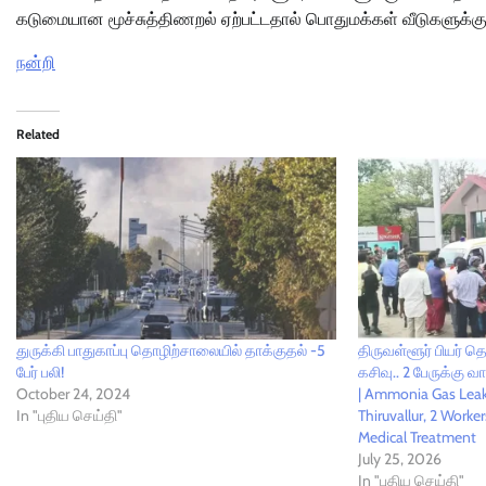
கடுமையான மூச்சுத்திணறல் ஏற்பட்டதால் பொதுமக்கள் வீடுகளுக்குள
நன்றி
Related
துருக்கி பாதுகாப்பு தொழிற்சாலையில் தாக்குதல் -5
திருவள்ளூர் பியர்
பேர் பலி!
கசிவு.. 2 பேருக்கு வ
October 24, 2024
| Ammonia Gas Leak 
In "புதிய செய்தி"
Thiruvallur, 2 Worke
Medical Treatment
July 25, 2026
In "புதிய செய்தி"