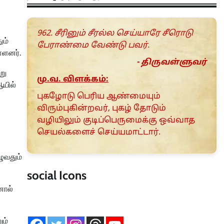
962. சீரினும் சீரல்ல செய்யாரே சீரொடு
ும்
பேராண்மை வேண்டு பவர்.
்ளனர்.
- திருவள்ளுவர்
று
மு.வ. விளக்கம்:
ஆயில்
புகழோடு பெரிய ஆண்மையும்
விரும்புகின்றவர், புகழ் தோடும்
வழியிலும் குடிப்பெருமைக்கு ஒவ்வாத
செயல்களைச் செய்யமாட்டார்.
ழுவதும்
social Icons
னால்
ும்