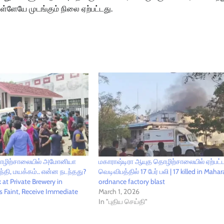
்ளேயே முடங்கும் நிலை ஏற்பட்டது.
 தொழிற்சாலையில் அமோனியா
மகாராஷ்டிரா ஆயுத தொழிற்சாலையில் ஏற்பட்
ாந்தி, மயக்கம்.. என்ன நடந்தது?
வெடிவிபத்தில் 17 பேர் பலி | 17 killed in Maha
at Private Brewery in
ordnance factory blast
rs Faint, Receive Immediate
March 1, 2026
In "புதிய செய்தி"