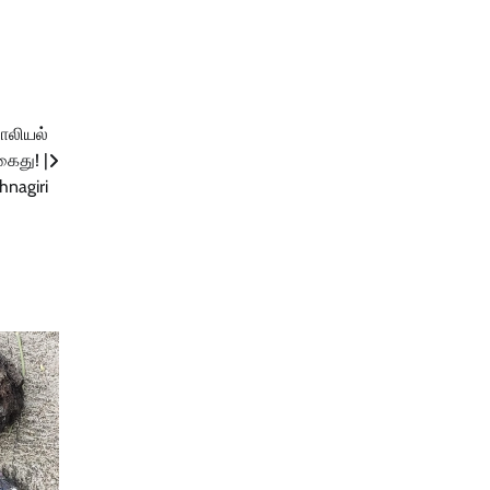
ாலியல்
ைது! |
hnagiri