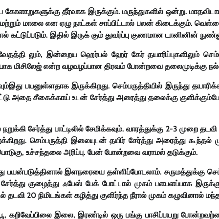
பை கோளாறுகளுக்கு தீர்வாக இருக்கும். மருந்துகளில் ஒன்று. மாதவிட
 மற்றும் மாலை என ஏழு நாட்கள் சாப்பிட்டால் பலன் கிடைக்கும். வெள
தால் கட்டுப்படும். இதில் இருக் கும் துவர்ப்பு குணமான டானினின் நு
யுர்வேதத்தி லும், இன்றைய ஹெர்பல் ஹேர் கேர் தயாரிப்புகளிலும் ச
பாக மிசிலேஜ் என்ற வழவழப்பான திரவம் போன்றவை தலைமுடிக்கு நல்ல 
ம்இது பயனுள்ளதாக இருக்கிறது. செம்பருத்தியில் இருந்து தயாரிக்க
ர விட்டு அதை சீகைக்காய் உடன் சேர்த்து அரைத்து தலைக்கு குளிக்
ுக்கி சேர்த்து பாட்டிலில் சேமிக்கவும். வாரத்துக்கு 2-3 முறை தடவ
றைக்கிறது. செம்பருத்தி இலையுடன் தயிர் சேர்த்து அரைத்து கூந்தல்
ொடுகு, உச்சந்தலை அரிப்பு. பேன் போன்றவை வராமல் தடுக்கும்.
து பயன்படுத்தினால் இளநரையை தள்ளிப்போடலாம். சருமத்துக்கு செம்ப
 சேர்த்து குழைத்து ஃபேஸ் பேக் போட்டால் முகம் பளபளப்பாக இருக்க
 தடவி 20 நிமிடங்கள் கழித்து குளிர்ந்த நீரால் முகம் கழுவினால் மந
ிவேப்பிலை இலை, இரண்டில் ஒரு பங்கு பாசிப்பயறு போன்றவற்றை சே