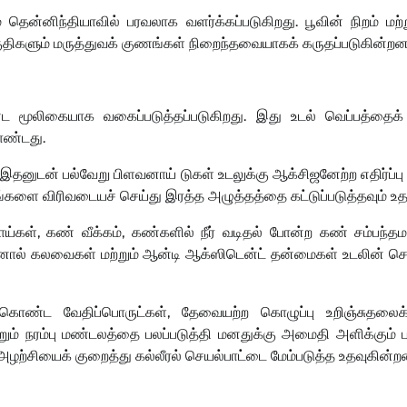
 தென்னிந்தியாவில் பரவலாக வளர்க்கப்படுகிறது. பூவின் நிறம் 
குதிகளும் மருத்துவக் குணங்கள் நிறைந்தவையாகக் கருதப்படுகின்றன
்ட மூலிகையாக வகைப்படுத்தப்படுகிறது. இது உடல் வெப்பத்தைக் 
கொண்டது.
இதனுடன் பல்வேறு பிளவனாய் டுகள் உடலுக்கு ஆக்சிஜனேற்ற எதிர்ப்பு 
ாளங்களை விரிவடையச் செய்து இரத்த அழுத்தத்தை கட்டுப்படுத்தவும் உத
ண் நோய்கள், கண் வீக்கம், கண்களில் நீர் வடிதல் போன்ற கண் சம்
பீனால் கலவைகள் மற்றும் ஆன்டி ஆக்ஸிடென்ட் தன்மைகள் உடலின் செல
ல் கொண்ட வேதிப்பொருட்கள், தேவையற்ற கொழுப்பு உறிஞ்சுதலைக
றும் நரம்பு மண்டலத்தை பலப்படுத்தி மனதுக்கு அமைதி அளிக்கும் 
 அழற்சியைக் குறைத்து கல்லீரல் செயல்பாட்டை மேம்படுத்த உதவுகின்ற