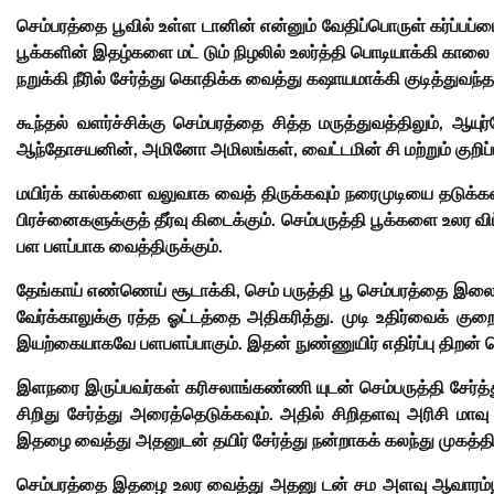
செம்பரத்தை பூவில் உள்ள டானின் என்னும் வேதிப்பொருள் கர்ப்பப்
பூக்களின் இதழ்களை மட் டும் நிழலில் உலர்த்தி பொடியாக்கி காலை
நறுக்கி நீரில் சேர்த்து கொதிக்க வைத்து கஷாயமாக்கி குடித்துவந்
கூந்தல் வளர்ச்சிக்கு செம்பரத்தை சித்த மருத்துவத்திலும், ஆ
ஆந்தோசயனின், அமினோ அமிலங்கள், வைட்டமின் சி மற்றும் குறிப்
மயிர்க் கால்களை வலுவாக வைத் திருக்கவும் நரைமுடியை தடுக்கவு
பிரச்னைகளுக்குத் தீர்வு கிடைக்கும். செம்பருத்தி பூக்களை உல
பள பளப்பாக வைத்திருக்கும்.
தேங்காய் எண்ணெய் சூடாக்கி, செம் பருத்தி பூ செம்பரத்தை இலை நற
வேர்க்காலுக்கு ரத்த ஓட்டத்தை அதிகரித்து. முடி உதிர்வைக் கு
இயற்கையாகவே பளபளப்பாகும். இதன் நுண்ணுயிர் எதிர்ப்பு திறன் ப
இளநரை இருப்பவர்கள் கரிசலாங்கண்ணி யுடன் செம்பருத்தி சேர்த்
சிறிது சேர்த்து அரைத்தெடுக்கவும். அதில் சிறிதளவு அரிசி மாவு
இதழை வைத்து அதனுடன் தயிர் சேர்த்து நன்றாகக் கலந்து முகத்தில்
செம்பரத்தை இதழை உலர வைத்து அதனு டன் சம அளவு ஆவாரம்பூ, கற