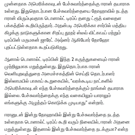
முன்னதாக அமெரிக்காவுடன் பேச்சுவார்த்தைக்கு ஈரான் தயாராக
உள்ளது. இதுதொடர்பான பேச்சுவார்த்தையை தோஹாவில் நடத்த
ஈரான் விரும்புவதாக டொனால்ட் டிரம்ப் தனது ட்ரூத் வலைதள
பக்கத்தில் கூறியிருந்தார். அதன்படி அமெரிக்கா சார்பில் மத்திய
கிழக்கு நாடுகளுக்கான சிறப்பு தூதர் ஸ்டீவ் விட்காஃப் மற்றும்
டிரம்பின் மருமகன் ஜாரேட் அஷ்னர் ஆகியோர் தோஹோ
புறப்பட்டுள்ளதாக கூறப்படுகிறது.
ஆனால் டொனால்ட் டிரம்பின் இந்த 2 கருத்துகளையும் ஈரான்
முற்றிலுமாக மறுத்துள்ளது. இதுதொடர்பாக ஈரான்
வெளியுறவுத்துறை அமைச்சகத்தின் செய்தி தொடர்பாளர்
இஸ்லாமயில் பாகாய் கூறுகையில், ”வரக்கூடிய நாட்களில்
அமெரிக்காவுடன் எந்த பேச்சுவார்த்தைக்கும் நாங்கள் தயாராக
இல்லை. பேச்சுவார்த்தைக்கு எந்த வகையிலும் யாராலும்
எங்களுக்கு அழுத்தம் கொடுக்க முடியாது” என்றார்.
ஈரானுடன் இன்று தோஹாவில் இன்று பேச்சுவார்த்தை நடத்த
உள்ளதாக டொனால்ட் டிரம்ப் கூறி வரும் நிலையில், ஈரான் அதனை
மறுத்துள்ளது. இதனால் இன்று பேச்சுவார்த்தை நடக்குமா? என்ற