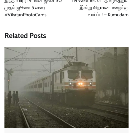
இந்த வார ராசிபலன் ஜூன் 30
TN Weather: வட தமிழகத்தில்
முதல் ஜூலை 5 வரை
இன்று மிதமான மழைக்கு
#VikatanPhotoCards
வாய்ப்பு! – Kumudam
Related Posts