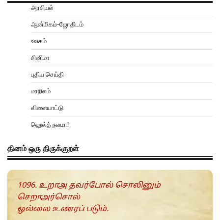
அரசியல்
ஆன்மிகம்-ஜோதிடம்
உலகம்
சினிமா
புதிய செய்தி
மாநிலம்
விளையாட்டு
ஹெல்த் நலமா!
தினம் ஒரு திருக்குறள்
1096. உறாஅ தவர்போல் சொலினும்
செறாஅர்சொல்
ஒல்லை உணரப் படும்.