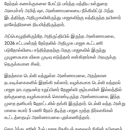
தேர்தல் கணக்குகளை போட்டு பார்த்த மத்திய உள்துறை
அமைச்சர் அமித் ஷா, அண்ணாமலையை நீக்கிவிட்டு அந்த
இடத்திற்கு அதிமுகவிலிருந்து பாஜகவிற்கு வந்திருந்த நயினார்
நாகேந்திரனை நியமித்திருந்தார்.
அப்பொழுதிலிருந்தே அதிருப்தியில் இருந்த அண்ணாமலை,
2026 சட்டமன்றத் தேர்தலில் அதிமுக பாஜக கூட்டணி
படுதோல்வியை சந்தித்ததற்கு பிறகு பாஜகவில் இருந்து
முழுமையாக விலக முடிவு எடுத்தார் என்கிறார்கள் அவருக்கு
நெருக்கமான சிலர்.
இதற்காக டெல்லி வந்துள்ள அண்ணாமலை, அதற்கான
நடவடிக்கைகளில் இறங்கி உள்ளார். வழக்கமாக டெல்லி வந்தால்
பாஜக நாடாளுமன்ற உறுப்பினர் தேஜஸ்வி சூர்யாவின் இல்லத்தில்
தங்குவதை வழக்கமாகக் கொண்டிருந்த அண்ணாமலை, இந்த
முறை தனியார் ஹோட்டலில் தங்கி இருந்தார். டெல்லி வந்த அன்று
மாலை சுமார் 5 மணி நேரம் நீடித்த பாஜக மூத்த நிர்வாகிகள்
கூட்டத்தையும் அண்ணாமலை புறக்கணித்தார்.
தொடர்ந்து, ஜூன் 2-ல் பாஜக தேசியத் தலைவர் நிதின் நபினைச்