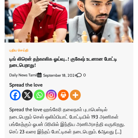
புதிய செய்தி
டிங் லிரென் தற்காலிக ஓய்வு..! குகேஷ் உடனான போட்டி
நடைபெறாது!
Daily News Tamil
0
September 18, 2024
Spread the love
Spread the love ஹங்கேரி தலைநகா் புடாபெஸ்டில்
நடைபெறும் செஸ் ஒலிம்பியாட் போட்டியில் 193 அணிகள்
பங்கேற்கும் ஓபன் பிரிவில் இந்திய அணிஅசத்தி வருகிறது.
செப் 23 வரை இந்தப் போட்டிகள் நடைபெறும். 6ஆவது […]