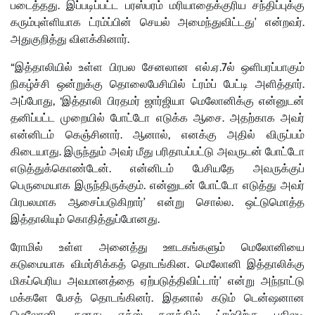
படைத்தது. இப்படிப்பட்ட பரஸ்பரம் மரியாதைக்குரிய சந்திப்புக்கு
கரும்புள்ளியாக ட்ரம்ப்பின் செயல் அமைந்துவிட்டது’ என்றவர்.
அதுகுறித்து விளக்கினார்.
“இத்தாலியில் உள்ள பிரபல சேனலான எல்.ஏ.7ல் ஒளிபரப்பாகும்
நிகழ்ச்சி ஒன்றுக்கு தொலைபேசியில் ட்ரம்ப் பேட்டி அளித்தார்.
அப்போது, ‘இத்தாலி பிரதமர் ஜார்ஜியா மெலோனிக்கு என்னுடன்
தனிப்பட்ட முறையில் போட்டோ எடுக்க ஆசை. அதற்காக அவர்
என்னிடம் கெஞ்சினார். ஆனால், எனக்கு அதில் விருப்பம்
கிடையாது. இருந்தும் அவர் மீது பரிதாபப்பட்டு அவருடன் போட்டோ
எடுத்துக்கொண்டேன். என்னிடம் பேசியதே அவருக்குப்
பெருமையாக இருந்திருக்கும். என்னுடன் போட்டோ எடுத்து அவர்
பிரபலமாக ஆசைப்படுகிறார்’ என்று சொல்ல. ஒட்டுமொத்த
இத்தாலியும் கொதித்துப்போனது.
ரோமில் உள்ள அனைத்து ஊடகங்களும் மெலோனியை
கடுமையாக விமர்சிக்கத் தொடங்கின. மெலோனி இத்தாலிக்கு
மிகப்பெரிய அவமானத்தை ஏற்படுத்திவிட்டார்’ என்று அந்நாட்டு
மக்களே பேசத் தொடங்கினர். இதனால் கடும் டென்ஷனான
மெலோனி, தனது எக்ஸ் தளத்தில் ட்ரம்பிற்கு பதிலடி