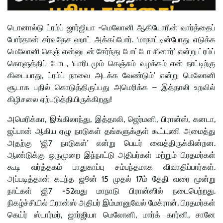
டொனால்டு ட்ரம்ப் ஜார்ஜியா -மெலோனி ஆகியோரின் வார்த்தைப்
போர்தான் சர்வதேச ஹாட் அக்கப்போர். ‘மாநாட்டின்போது எடுக்க
மெலோனி கெஞ் என்னுடன் சேர்ந்து போட்டோ சினார்’ என்று ட்ரம்ப்
கொளுத்திப் போட, ‘யாரிடமும் கெஞ்சும் வழக்கம் என் நாட்டிற்கு
கிடையாது, ட்ரம்ப் நாவை அடக்க வேண்டும்’ என்று மெலோனி
சூடாக பதில் கொடுத்திருப்பது அமெரிக்க – இத்தாலி உறவில்
கிழிசலை ஏற்படுத்தியிருக்கிறது!
அமெரிக்கா, இங்கிலாந்து, இத்தாலி, ஜெர்மனி, பிரான்ஸ், கனடா,
ஜப்பான் ஆகிய ஏழு நாடுகள் தங்களுக்குள் கூட்டணி அமைத்து
அதற்கு ‘ஜி7 நாடுகள்’ என்று பெயர் வைத்திருக்கின்றன.
ஆண்டுக்கு ஒருமுறை இந்நாட்டு அதிபர்கள் மற்றும் பிரதமர்கள்
கூடி வர்த்தகம் பாதுகாப்பு சம்பந்தமாக விவாதிப்பார்கள்.
அப்படித்தான் கடந்த ஜூன் 15 முதல் 17ம் தேதி வரை மூன்று
நாட்கள் ஜி7 -52வது மாநாடு பிரான்ஸில் நடைபெற்றது.
நிகழ்ச்சியில் பிரான்ஸ் அதிபர் இம்மானுவேல் மேக்ரான், பிரதமர்கள்
கெய்ர் ஸ்டார்மர், ஜார்ஜியா மெலோனி, மார்க் கார்னி, சானே