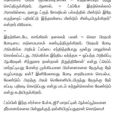
செய்திருக்கிறார். ஆனால், – ட்ரம்போ இதற்கெல்லாம்
அசரவில்லை, தனது ட்ரூத் சோஷியல் பக்கத்தில் மீண்டும் இதே
கருத்தைப் பதிவிட்டு இத்தாலியை மீண்டும் சீண்டியிருக்கிறார்”
என்றார் விரிவாக.
–
இதற்கிடையே, காங்கிரஸ் தலைவர் பவன் – கெரா பிரதமர்
மோடியை கடுமையாகக் கண்டித்திருக்கிறார். ‘பிரதமர் மோடி
அமெரிக்க அதிபர் ட்ரம்பை சந்தித்தபோது மூன்று மாலுமிகள்
கொல்லப்பட்டது, அமெரிக்க இந்திய வர்த்தக – ஒப்பந்த அறிவிப்பு
ஆபரேஷன் சிந்தூரை நான்தான் நிறுத்தினேன்’ என்று ட்ரெம்ப்
மார்தட்டியது போன்ற முக்கியமான பிரச்னைகளை நேருக்கு நேர்
எழுப்பாதது ஏன்? இனிமேலாவது மோடி தைரியமாக செயல்பட
வேண்டும். அதற்கு அவர் மெலோனியிடமிருந்து நேருக்கு நேர்
எப்படி பதிலடி கொடுப்பது என்று பாடம் கற்றுக்கொள்ள வேண்டும்
என்று கூறியிருக்கிறார்.
ட்ரம்பின் இந்த சர்ச்சை பேச்சு, ஜி7 மாநாட்டின் ஆக்கப்பூர்வமான
தீர்மானங்களை பின்னுக்குத் தள்ளியிருப்பதுதான் கொடுமை!