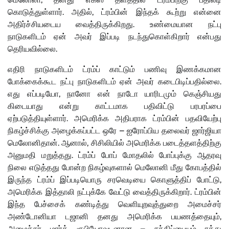
கொடுத்துள்ளார். அதில், ட்ரம்பின் இந்தக் கூற்று என்னை
அதிர்ச்சியடைய வைத்திருக்கிறது. உண்மையான நட்பு
நாடுகளிடம் ஏன் அவர் இப்படி நடந்துகொள்கிறார் என்பது
தெரியவில்லை.
எதிரி நாடுகளிடம் ட்ரம்ப் காட்டும் பணிவு இணக்கமான
போக்கைக்கூட நட்பு நாடுகளிடம் ஏன் அவர் கடைபிடிப்பதில்லை.
எது எப்படியோ, நானோ என் நாடோ யாரிடமும் கெஞ்சியது
கிடையாது என்று காட்டமாக பதிவிட்டு பரபரப்பை
ஏற்படுத்தியுள்ளார். அமெரிக்க அதிபராக ட்ரம்பின் பதவியேற்பு
நிகழ்ச்சிக்கு அழைக்கப்பட்ட ஒரே – ஐரோப்பிய தலைவர் ஜார்ஜியா
மெலோனிதான். ஆனால், சிசிலியில் அமெரிக்க படைத்தளத்திற்கு
அனுமதி மறுத்தது. ட்ரம்ப் போப் மோதலில் போப்புக்கு ஆதரவு
நிலை எடுத்தது போன்ற நிகழ்வுகளால் மெலோனி மீது கோபத்தில்
இருந்த ட்ரம்ப் இப்படியொரு சரவெடியை கொளுத்திப் போட்டு,
அமெரிக்க இத்தாலி நட்புக்கே வேட்டு வைத்திருக்கிறார். ட்ரம்பின்
இந்த பேச்சைக் கண்டித்து வெளியுறவுத்துறை அமைச்சர்
அண்டோனியா டஜானி தனது அமெரிக்க பயணத்தையும்,
அமைச்சர் மார்க் ரூபியோவுடனான – சந்திப்பையும் ரத்து