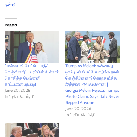
நன்றி
Related
`என்னுடன் போட்டோ எடுக்க
Trump Vs Meloni: என்னாது
கெஞ்சினார்' – ட்ரம்பின் பேச்சால்
டிரம்புடன் போட்டோ எடுக்க நான்
கொதித்த மெலோனி
கெஞ்சினேனா? கொந்தளித்த
காட்டமான பதிலடி!
இத்தாலி PM மெலோனி! |
June 20, 2026
Giorgia Meloni Rejects Trump’s
In "புதிய செய்தி"
Photo Claim, Says Italy Never
Begged Anyone
June 20, 2026
In "புதிய செய்தி"