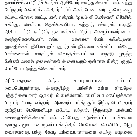
தகாய்ச்சி, ஃபிரீட்ரிச் மெர்ஸ் ஆகியோர் கலந்துகொண்டனர். வந்து
சேர்ந்தார் அமெரிக்க அதிபர் ட்ரம்ப், அவர் மேடை ஏறியதுமே தனது
கட்டை விரலை காட்டி, பாஸ் என்றார். ‘ஐ யம் கி மெலோனி பிரேசில்,
எகிப்து, கென்யா, தென்கொரியா, கத்தார், உக்ரைன், யு.ஏ.இ.
ஆகிய எட்டு நாட்டுத் தலைவர்கள் சிறப்பு அழைப்பாளர்களாக
கலந்துகொண்டனர். ரஷ்ய – உக்ரைன் போர், ஹிஸ்புல்லா,
ஹவுதிக்கள் தீவிரவாதம், ஹார்மூஸ் நீரிணை உள்ளிட்ட பல்வேறு
பிரச்னைகள் மாநாட்டில் விவாதிக்கப்பட்டன. மாநாடு முடிந்த
பின்னர் உலகத் தலைவர்கள் அனைவரும் ஒன்றாக நின்று குரூப்
போட்டோ எடுத்துக்கொண்டனர்.
அப்போதுதான் அந்த சுவாரஸ்யமான சம்பவம்
நடைபெற்றுள்ளது. அதுகுறித்து பாரீஸில் உள்ள சர்வதேச
பத்திரிகையாளர் ஒருவரிடம் பேசினோம். “போட்டோ ஷூட்டுக்காக
பிரதமர் மோடி வந்தார். அவரைப் பார்த்ததும் இத்தாலி பிரதமர்
ஜார்ஜியா மெலோனியும் ஓடோடி வந்தார். இருவரும் பரஸ்பரம்
கைகுலுக்கிக்கொண்டனர். அப்போது எடுக்கப்பட்ட படங்களை
தனது சமூக வலைதளப் பக்கத்தில் மெலோனி வெளியிட, அது
வைரலானது. பத்து கோடி பார்வையாளர்களை கடந்து சாதனை