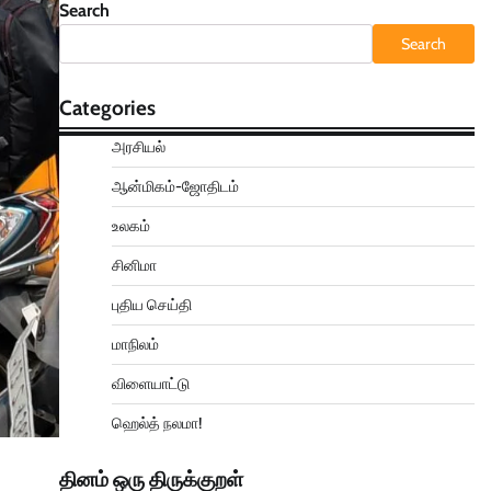
Search
Search
Categories
அரசியல்
ஆன்மிகம்-ஜோதிடம்
உலகம்
சினிமா
புதிய செய்தி
மாநிலம்
விளையாட்டு
ஹெல்த் நலமா!
தினம் ஒரு திருக்குறள்