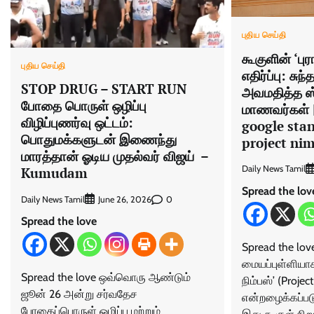
புதிய செய்தி
கூகுளின் ‘புர
புதிய செய்தி
எதிர்ப்பு: சு
STOP DRUG – START RUN
அவமதித்த ஸ
போதை பொருள் ஒழிப்பு
மாணவர்கள் |
விழிப்புணர்வு ஒட்டம்:
google stan
பொதுமக்களுடன் இணைந்து
project ni
மாரத்தான் ஓடிய முதல்வர் விஜய் –
Daily News Tamil
Kumudam
Spread the lov
Daily News Tamil
0
June 26, 2026
Spread the love
Spread the love 
மையப்புள்ளியாக
Spread the love ஒவ்வொரு ஆண்டும்
நிம்பஸ்’ (Proje
ஜூன் 26 அன்று சர்வதேச
என்றழைக்கப்படு
போதைப்பொருள் ஒழிப்பு மற்றும்