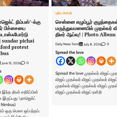
புதிய செய்தி
ாஜெக்ட் நிம்பஸ்’-க்கு
சென்னை எழும்பூர் குழந்தைகள
ந்தர் பிச்சையை
மருத்துவமனையில் முதல்வர் வ
்டான்ஃபோர்டு
திடீர் ஆய்வு! | Photo Album
 sundar pichai
Daily News Tamil
0
July 8, 2026
ford protest
Spread the love
mbus
0
June 15, 2026
e
Spread the love முதல்வர் விஜய் முத
விஜய் முதல்வர் விஜய் முதல்வர் விஜய
முதல்வர் விஜய் முதல்வர் விஜய் முதல
இந்த திடீர் எதிர்ப்பின்
விஜய் முதல்வர் விஜய் நன்றி
 இருப்பது ‘புராஜெக்ட்
ct Nimbus)
ம் ஒரு மெகா ஒப்பந்தம்.