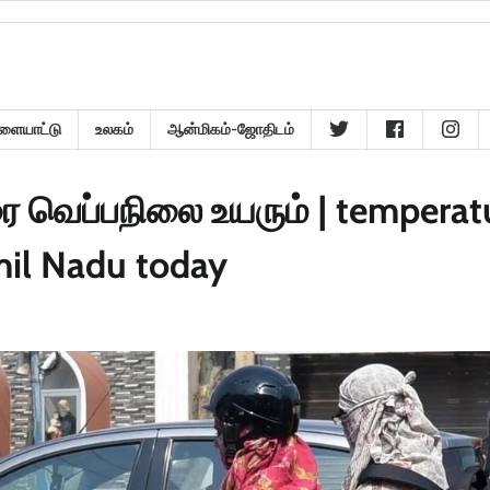
ளையாட்டு
உலகம்
ஆன்மிகம்-ஜோதிடம்
ரை வெப்பநிலை உயரும் | temperat
amil Nadu today