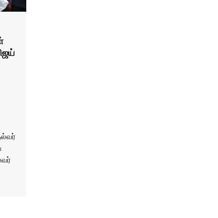
்
ிஜய்
ல்வர்
்
்வர்