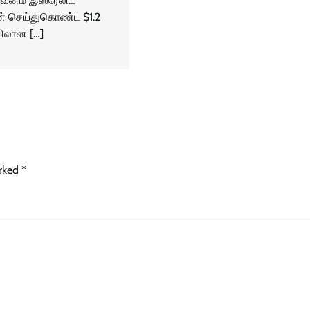
றுவனம் இஸ்ரேலிய
ன் செய்துகொண்ட $1.2
்பிலான […]
arked
*