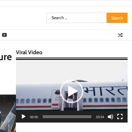
Search
for:
Viral Video
ure
Video
Player
00:00
03:54