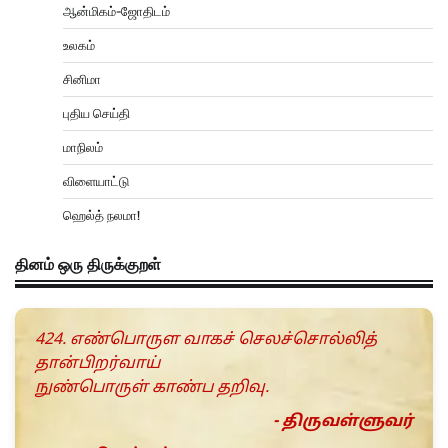
ஆன்மிகம்-ஜோதிடம்
உலகம்
சினிமா
புதிய செய்தி
மாநிலம்
விளையாட்டு
ஹெல்த் நலமா!
தினம் ஒரு திருக்குறள்
424. எண்பொருள வாகச் செலச்சொல்லித்
தான்பிறர்வாய்
நுண்பொருள் காண்ப தறிவு.
- திருவள்ளுவர்