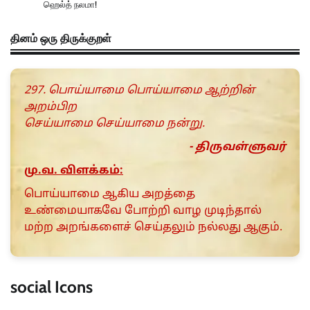
ஹெல்த் நலமா!
தினம் ஒரு திருக்குறள்
297. பொய்யாமை பொய்யாமை ஆற்றின்
அறம்பிற
செய்யாமை செய்யாமை நன்று.
- திருவள்ளுவர்
மு.வ. விளக்கம்:
பொய்யாமை ஆகிய அறத்தை
உண்மையாகவே போற்றி வாழ முடிந்தால்
மற்ற அறங்களைச் செய்தலும் நல்லது ஆகும்.
social Icons