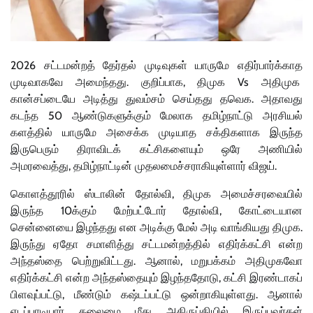
2026 சட்டமன்றத் தேர்தல் முடிவுகள் யாருமே எதிர்பார்க்காத
முடிவாகவே அமைந்தது. குறிப்பாக, திமுக Vs அதிமுக
கான்சப்டையே அடித்து துவம்சம் செய்தது தவெக. அதாவது
கடந்த 50 ஆண்டுகளுக்கும் மேலாக தமிழ்நாட்டு அரசியல்
களத்தில் யாருமே அசைக்க முடியாத சக்திகளாக இருந்த
இருபெரும் திராவிடக் கட்சிகளையும் ஒரே அணியில்
அமரவைத்து, தமிழ்நாட்டின் முதலமைச்சராகியுள்ளார் விஜய்.
கொளத்தூரில் ஸ்டாலின் தோல்வி, திமுக அமைச்சரவையில்
இருந்த 10க்கும் மேற்பட்டோர் தோல்வி, கோட்டையான
சென்னையை இழந்தது என அடிக்கு மேல் அடி வாங்கியது திமுக.
இருந்து ஏதோ சமாளித்து சட்டமன்றத்தில் எதிர்க்கட்சி என்ற
அந்தஸ்தை பெற்றுவிட்டது. ஆனால், மறுபக்கம் அதிமுகவோ
எதிர்க்கட்சி என்ற அந்தஸ்தையும் இழந்ததோடு, கட்சி இரண்டாகப்
பிளவுப்பட்டு, மீண்டும் கஷ்டப்பட்டு ஒன்றாகியுள்ளது. ஆனால்
எடப்பாடியார் தலைமை மீது அதிருப்தியில் இருப்பவர்கள்