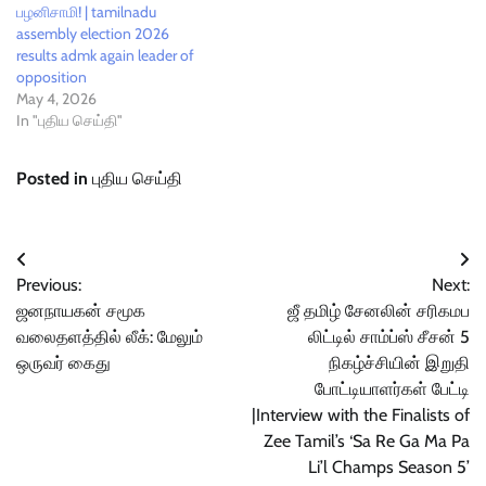
பழனிசாமி! | tamilnadu
assembly election 2026
results admk again leader of
opposition
May 4, 2026
In "புதிய செய்தி"
Posted in
புதிய செய்தி
Post
Previous:
Next:
navigation
ஜனநாயகன் சமூக
ஜீ தமிழ் சேனலின் சரிகமப
வலைதளத்தில் லீக்: மேலும்
லிட்டில் சாம்ப்ஸ் சீசன் 5
ஒருவர் கைது
நிகழ்ச்சியின் இறுதி
போட்டியாளர்கள் பேட்டி
|Interview with the Finalists of
Zee Tamil’s ‘Sa Re Ga Ma Pa
Li’l Champs Season 5’