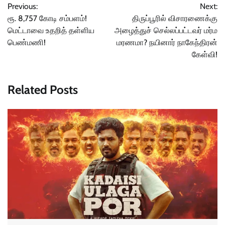
Previous:
Next:
navigation
ரூ. 8,757 கோடி சம்பளம்!
திருப்பூரில் விசாரணைக்கு
மெட்டாவை உதறித் தள்ளிய
அழைத்துச் செல்லப்பட்டவர் மர்ம
பெண்மணி!
மரணமா? நயினார் நாகேந்திரன்
கேள்வி!
Related Posts