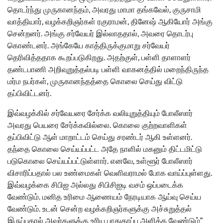
தொடர்ந்து முருகானந்தம், அவரது மாமா தங்கவேல், குருசாமி
வாத்தியார், வழக்கறிஞர்கள் ரகுராமன், தினேஷ் ஆகியோர் அங்கு
சென்றனர். அங்கு சர்வேயர் இல்லாததால், அவரை தொடர்பு
கொண்டனர். அங்கேயே காத்திருக்குமாறு சர்வேயர்
தெரிவித்ததாக கூறப்படுகிறது. அதற்குள், பள்ளி தாளாளர்
தண்டபாணி அறிவுறுத்தல்படி பள்ளி வாகனத்தில் மறைந்திருந்த
மர்ம நபர்கள், முருகானந்தத்தை கொலை செய்து விட்டு
தப்பிவிட்டனர்.
இவ்வழக்கில் சர்வேயரை சேர்க்க வலியுறுத்தியும் போலீஸார்
அவரது பெயரை சேர்க்கவில்லை. கொலை குற்றவாளிகள்
தப்பிவிட்டு ஆள் மாறாட்டம் செய்து சரண்டர் ஆகி உள்ளனர்.
தந்தை கொலை செய்யப்பட்ட அதே நாளில் மகனும் திட்டமிட்டு
படுகொலை செய்யப்பட்டுள்ளார். எனவே, உள்ளூர் போலீஸார்
விசாரிப்பதால் பல உண்மைகள் வெளிவராமல் போக வாய்ப்புள்ளது.
இவ்வழக்கை சிபிஐ அல்லது சிபிசிஐடி வசம் ஒப்படைக்க
வேண்டும். மனித உரிமை ஆணையம் நேரடியாக ஆய்வு செய்ய
வேண்டும். உடன் சென்ற வழக்கறிஞர்களுக்கு அச்சுறுத்தல்
இருப்பதால் அவர்களுக்கு உரிய பாதுகாப்பு அளிக்க வேண்டும்”