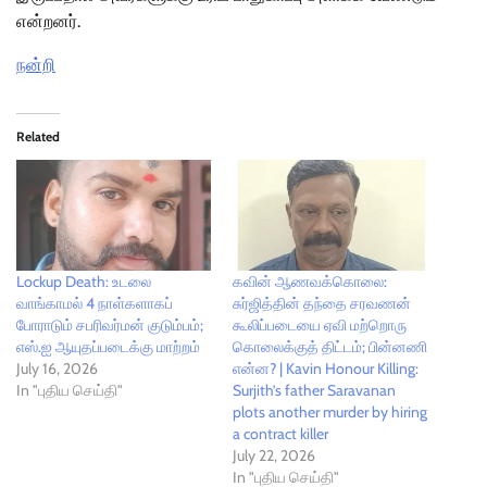
என்றனர்.
நன்றி
Related
Lockup Death: உடலை
கவின் ஆணவக்கொலை:
வாங்காமல் 4 நாள்களாகப்
சுர்ஜித்தின் தந்தை சரவணன்
போராடும் சபரிவர்மன் குடும்பம்;
கூலிப்படையை ஏவி மற்றொரு
எஸ்.ஐ ஆயுதப்படைக்கு மாற்றம்
கொலைக்குத் திட்டம்; பின்னணி
July 16, 2026
என்ன? | Kavin Honour Killing:
In "புதிய செய்தி"
Surjith’s father Saravanan
plots another murder by hiring
a contract killer
July 22, 2026
In "புதிய செய்தி"