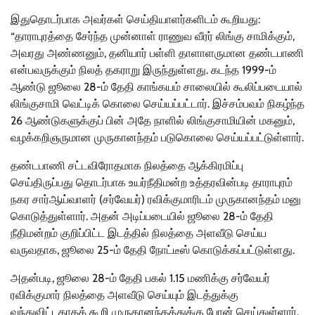
இதுதொடர்பாக அவர்கள் செய்தியாளர்களிடம் கூறியது:
“தாராபுரத்தை சேர்ந்த முன்னாள் ராணுவ வீரர் லிங்கு சாமிக்கும்,
அவரது அண்ணனும், தனியார் பள்ளி தாளாளருமான தண்டபாணி
என்பவருக்கும் நிலத் தகராறு இருந்துள்ளது. கடந்த 1999-ம்
ஆண்டு ஜூலை 28-ம் தேதி காங்கயம் சாலையில் கூலிப்படையால்
லிங்குசாமி வெட்டிக் கொலை செய்யப்பட்டார். இச்சம்பவம் நிகழ்ந்த
26 ஆண்டுகளுக்குப் பின் அதே நாளில் லிங்குசாமியின் மகனும்,
வழக்கறிஞருமான முருகானந்தம் படுகொலை செய்யப்பட்டுள்ளார்.
தண்டபாணி சட்டவிரோதமாக நிலத்தை ஆக்கிரமிப்பு
செய்திருப்பது தொடர்பாக உயர்நீதிமன்ற உத்தரவின்படி தாராபுரம்
நகர சார்ஆய்வாளர் (சர்வேயர்) ரவிக்குமாரிடம் முருகானந்தம் மனு
கொடுத்துள்ளார். அதன் அடிப்படையில் ஜூலை 28-ம் தேதி
நீதிமன்றம் குறிப்பிட்ட இடத்தில் நிலத்தை அளவீடு செய்ய
வருவதாக, ஜூலை 25-ம் தேதி நோட்டீஸ் கொடுக்கப்பட்டுள்ளது.
அதன்படி, ஜூலை 28-ம் தேதி பகல் 1.15 மணிக்கு சர்வேயர்
ரவிக்குமார் நிலத்தை அளவீடு செய்யும் இடத்துக்கு
வந்துவிட்டதாகக் கூறி முருகானந்தத்துக்கு போன் செய்துள்ளார்.