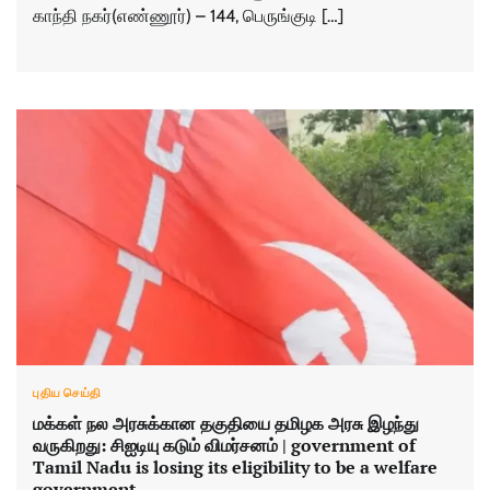
காந்தி நகர்(எண்ணூர்) – 144, பெருங்குடி […]
புதிய செய்தி
மக்​கள்​ நல அரசுக்​கான தகு​தி​யை தமிழக அரசு இழந்​து
வருகிறது: சிஐடி​யு கடும்​ ​விமர்​சனம்​ | government of
Tamil Nadu is losing its eligibility to be a welfare
government