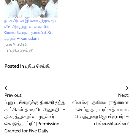
நான் அவன் இல்லை, திமுக ஐடி
விங் அவதூறு: எம்எல்ஏ லீமா
ரோஸ் சகோதரர் ஜான் பிரிட்டோ
கதறல் – Kumudam
June 9, 2026
In "புதிய செய்தி"
Posted in
புதிய செய்தி
Post
Previous:
Next:
navigation
`புது படங்களுக்கு தினசரி ஐந்து
எம்‌.எல்.ஏ பதவியை ராஜினாமா
காட்சிகள் திரையிட அனுமதி!’ –
செய்த தாராபுரம் சத்யபாமா,
திரைத்துறைக்கு முதல்வர்
பெருந்துறை ஜெயக்குமார்! –
கொடுத்த `ட்ரீட்’ |Permission
பின்னணி என்ன?
Granted for Five Daily