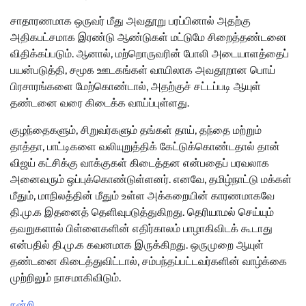
சாதாரணமாக ஒருவர் மீது அவதூறு பரப்பினால் அதற்கு
அதிகபட்சமாக இரண்டு ஆண்டுகள் மட்டுமே சிறைத்தண்டனை
விதிக்கப்படும். ஆனால், மற்றொருவரின் போலி அடையாளத்தைப்
பயன்படுத்தி, சமூக ஊடகங்கள் வாயிலாக அவதூறான பொய்
பிரசாரங்களை மேற்கொண்டால், அதற்குச் சட்டப்படி ஆயுள்
தண்டனை வரை கிடைக்க வாய்ப்புள்ளது.
குழந்தைகளும், சிறுவர்களும் தங்கள் தாய், தந்தை மற்றும்
தாத்தா, பாட்டிகளை வலியுறுத்திக் கேட்டுக்கொண்டதால் தான்
விஜய் கட்சிக்கு வாக்குகள் கிடைத்தன என்பதைப் பரவலாக
அனைவரும் ஒப்புக்கொண்டுள்ளனர். எனவே, தமிழ்நாட்டு மக்கள்
மீதும், மாநிலத்தின் மீதும் உள்ள அக்கறையின் காரணமாகவே
தி.மு.க இதனைத் தெளிவுபடுத்துகிறது. தெரியாமல் செய்யும்
தவறுகளால் பிள்ளைகளின் எதிர்காலம் பாழாகிவிடக் கூடாது
என்பதில் தி.மு.க கவனமாக இருக்கிறது. ஒருமுறை ஆயுள்
தண்டனை கிடைத்துவிட்டால், சம்பந்தப்பட்டவர்களின் வாழ்க்கை
முற்றிலும் நாசமாகிவிடும்.
நன்றி