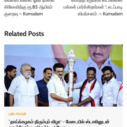
வெள்ளி விலை: ஓரே நாளில்
மொத்த உருவாக ஸ்டாலினை
கிலோவிற்கு ரூ.85 ஆயிரம்
மக்கள் பார்க்கிறார்கள் ’: எடப்பாடி
குறைவு – Kumudam
விமர்சனம் – Kumudam
Related Posts
புதிய செய்தி
`தாய்க்கழகம் திரும்பும் விழா' – மேடையில் ஸ்டாலினுடன்