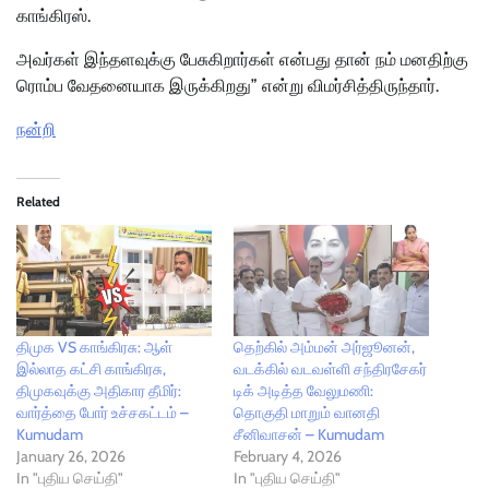
காங்கிரஸ்.
அவர்கள் இந்தளவுக்கு பேசுகிறார்கள் என்பது தான் நம் மனதிற்கு
ரொம்ப வேதனையாக இருக்கிறது” என்று விமர்சித்திருந்தார்.
நன்றி
Related
திமுக VS காங்கிரசு: ஆள்
தெற்கில் அம்மன் அர்ஜூனன்,
இல்லாத கட்சி காங்கிரசு,
வடக்கில் வடவள்ளி சந்திரசேகர்
திமுகவுக்கு அதிகார தீமிர்:
டிக் அடித்த வேலுமணி:
வார்த்தை போர் உச்சகட்டம் –
தொகுதி மாறும் வானதி
Kumudam
சீனிவாசன் – Kumudam
January 26, 2026
February 4, 2026
In "புதிய செய்தி"
In "புதிய செய்தி"