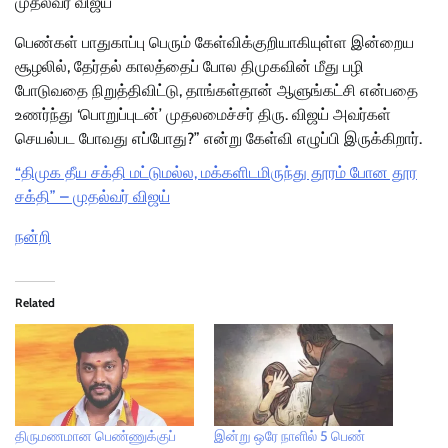
முதல்வர் விஜய்
பெண்கள் பாதுகாப்பு பெரும் கேள்விக்குறியாகியுள்ள இன்றைய
சூழலில், தேர்தல் காலத்தைப் போல திமுகவின் மீது பழி
போடுவதை நிறுத்திவிட்டு, தாங்கள்தான் ஆளுங்கட்சி என்பதை
உணர்ந்து ‘பொறுப்புடன்’ முதலமைச்சர் திரு. விஜய் அவர்கள்
செயல்பட போவது எப்போது?” என்று கேள்வி எழுப்பி இருக்கிறார்.
“திமுக தீய சக்தி மட்டுமல்ல, மக்களிடமிருந்து தூரம் போன தூர
சக்தி” – முதல்வர் விஜய்
நன்றி
Related
திருமணமான பெண்ணுக்குப்
இன்று ஒரே நாளில் 5 பெண்