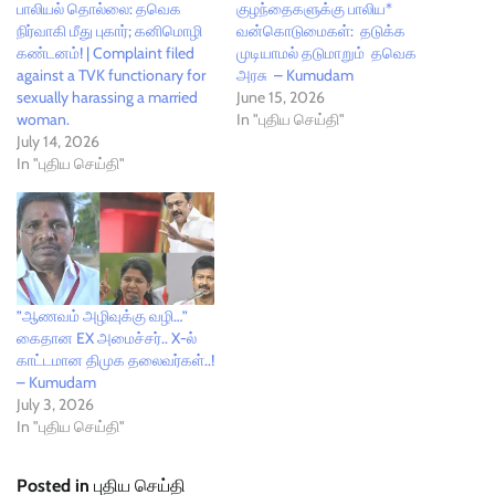
பாலியல் தொல்லை: தவெக
குழந்தைகளுக்கு பாலிய*
நிர்வாகி மீது புகார்; கனிமொழி
வன்கொடுமைகள்: தடுக்க
கண்டனம்! | Complaint filed
முடியாமல் தடுமாறும் தவெக
against a TVK functionary for
அரசு – Kumudam
sexually harassing a married
June 15, 2026
woman.
In "புதிய செய்தி"
July 14, 2026
In "புதிய செய்தி"
”ஆணவம் அழிவுக்கு வழி…”
கைதான EX அமைச்சர்.. X-ல்
காட்டமான திமுக தலைவர்கள்..!
– Kumudam
July 3, 2026
In "புதிய செய்தி"
Posted in
புதிய செய்தி