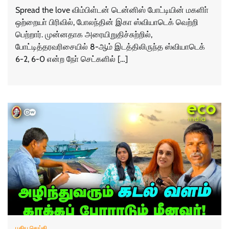
Spread the love விம்பிள்டன் டென்னிஸ் போட்டியின் மகளிா்
ஒற்றையா் பிரிவில், போலந்தின் இகா ஸ்வியாடெக் வெற்றி
பெற்றார். முன்னதாக அரையிறுதிச்சுற்றில்,
போட்டித்தரவரிசையில் 8-ஆம் இடத்திலிருந்த ஸ்வியாடெக்
6-2, 6-0 என்ற நோ் செட்களில் […]
புதிய செய்தி