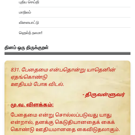
புதிய செய்தி
மாநிலம்
விளையாட்டு
ஹெல்த் நலமா!
தினம் ஒரு திருக்குறள்
831. பேதைமை என்பதொன்று யாதெனின்
ஏதங்கொண்டு
ஊதியம் போக விடல்.
- திருவள்ளுவர்
மு.வ. விளக்கம்:
பேதைமை என்று சொல்லப்படுவது யாது
என்றால், தனக்கு கெடுதியானதைக் கைக்
கொண்டு ஊதியமானதை கைவிடுதலாகும்.