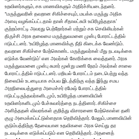
உறவினர்களும், சக மாணவிகளும் அதிர்ச்சியடைந்தனர்.
“மருத்துவரின் தவறான சிகிச்சையும், மயக்க மருந்து அதிக
அளவு வழங்கப்பட்டதால் தான் சீதாலட்சுமி உயிரிழந்ததாக’
குற்றம்சாட்டி அவரது பெற்றோர்கள் மற்றும் சக செவிலியர்கள்
திருச்சி அரசு தலைமை மருத்துவமனை முன்பு போராட்டத்தில்
ஈடுபட்டனர். ‘உயிரிழந்த மாணவிக்கு நீதி கிடைக்க வேண்டும்.
தவறான சிகிச்சை மேற்கொண்ட மருத்துவர்கள் மீது நடவடிக்கை
எடுக்க வேண்டும்’ என அவர்கள் கோரிக்கை வைத்தனர். அரசு
மருத்துவமனை முன்பு சுமார் மூன்று மணி நேரம் அவர்கள் சாலை
போராட்டத்தில் ஈடுபட்டனர். மறியல் போராட்டம் நடைபெற்று வந்த
நிலையில் உடனடியாக சம்பவ இடத்திற்கு வந்த இந்து சமய
அறநிலையத்துறை அமைச்சர் ரமேஷ் போராட்டத்தில்
ஈடுபட்டிருந்தவர்களிடமும், உயிரிழந்த மாணவியின்
உறவினர்களிடமும் பேச்சுவார்த்தை நடத்தினார். சிகிச்சை
அளித்ததன் விவரங்கள் குறித்து விசாரணை மேற்கொள்ள தனி
குழு அமைக்கப்பட்டுள்ளதாக தெரிவித்தார். மேலும், மாணவியின்
குடும்பத்திற்கு தேவையான உதவிகளை அரசு செய்து தர
நடவடிக்கை எடுக்கப்படும் என தெரிவித்தார். அதனைத்