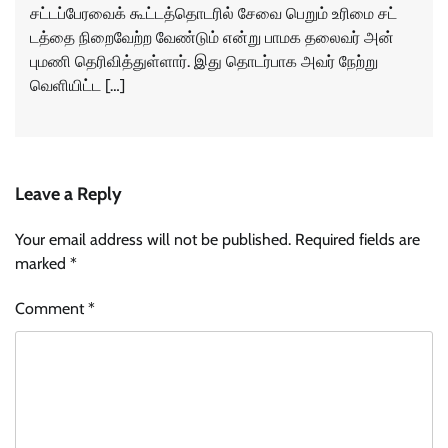
சட்​டப்​பேர​வைக் கூட்​டத்​தொடரில் சேவை பெறும் உரிமை சட்​
டத்தை நிறைவேற்ற வேண்​டும் என்று பாமக தலை​வர் அன்​
புமணி தெரி​வித்​துள்​ளார். இது தொடர்​பாக அவர் நேற்று
வெளி​யிட்ட […]
Leave a Reply
Your email address will not be published.
Required fields are
marked
*
Comment
*