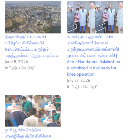
திருச்சி: நர்சிங் மாணவி
காக்கிநாடா ஹாஸ்பிட்டலில்
உயிரிழப்பு; சிகிச்சையில்
பாலகிருஷ்ணா! கோவை
தடைசெய்யப்பட மருந்து?-
மருத்துவமனையில் ராம்சரண்!
மருத்துவர்கள் மீது நடவடிக்கை
மும்பையில் பவன் கல்யாண்! |
June 8, 2026
Actor Nandamuri Balakrishna
In "புதிய செய்தி"
is admitted in Kakinada for
knee operation
July 27, 2026
In "புதிய செய்தி"
ஐ.சி.யூ.வில் செந்தில்
பாலாஜிக்கு தீவிர சிகிச்சை