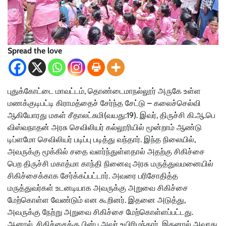
Spread the love
புதுக்கோட்டை மாவட்டம், தொண்டைமாநல்லூர் அருகே உள்ள
மணக்குடிபட்டி கிராமத்தைச் சேர்ந்த சேட்டு – கலைச்செல்வி
ஆகியோரது மகள் சீதாலட்சுமி(வயது:19). இவர், திருச்சி கி.ஆ.பெ
விஸ்வநாதன் அரசு செவிலியர் கல்லூரியில் மூன்றாம் ஆண்டு
டிப்ளமோ செவிலியர் படிப்பு படித்து வந்தார். இந்த நிலையில்,
அவருக்கு மூக்கில் சதை வளர்ந்துள்ளதால் அதற்கு சிகிச்சை
பெற திருச்சி மகாத்மா காந்தி நினைவு அரசு மருத்துவமனையில்
சிகிச்சைக்காக சேர்க்கப்பட்டார். அவரை பரிசோதித்த
மருத்துவர்கள் உடனடியாக அவருக்கு அறுவை சிகிச்சை
மேற்கொள்ள வேண்டும் என கூறினர். இதனை அடுத்து,
அவருக்கு நேற்று அறுவை சிகிச்சை மேற்கொள்ளப்பட்டது.
ஆனால், சிகிச்சைக்கு பின்பு அவர் உயிரிழந்தார். இதனால் அவரது