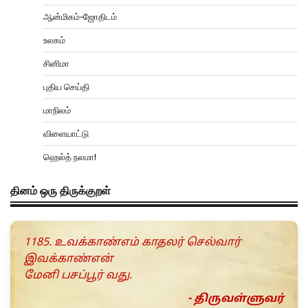
ஆன்மிகம்-ஜோதிடம்
உலகம்
சினிமா
புதிய செய்தி
மாநிலம்
விளையாட்டு
ஹெல்த் நலமா!
தினம் ஒரு திருக்குறள்
1185. உவக்காண்எம் காதலர் செல்வார்
இவக்காண்என்
மேனி பசப்பூர் வது.
- திருவள்ளுவர்