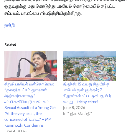
ஒருவருக்கு மது கொடுத்து பாலியல் கொடுமையில் ஈடுபட்ட
சம்பவம், பரபரப்பை ஏற்படுத்தியிருக்கிறது.
நன்றி
Related
சிறுமி பாலியல் வன்கொடுமை:
திருச்சி: 15 வயது சிறுமிக்கு
“குறைந்தபட்சம் துறைசார்
பாலியல் துன்புறுத்தல்; 7
அதிகாரிகளாவது” –
சிறுவர்கள் உட்பட ஒன்பது பேர்
எம்.பி.கனிமொழி கண்டனம் |
கைது – trichy crime!
Sexual Assault of a Young Girl:
June 8, 2026
“At the very least, the
In "புதிய செய்தி"
concerned officials…” – MP
Kanimozhi Condemns
June 4, 2026