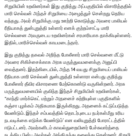
சிறுமியின் உறவினர்கள் இது குறித்து அப்பகுதியில் விசாரித்ததில்
மாரி செல்வன் அந்தச் சிறுமியை அழைத்துச் சென்றது தெரிய
வந்தது. அவர் சிறுமிக்கு மது ஊற்றி கொடுத்து அவரை பாலியல்
ரீதியாகத் துன்புறுத்தி உள்ளார் எனக் குற்றம்சாட்டி மாரி
செல்வனை அவருடைய உறவினர்கள் சரமாரியாக தாக்கியுள்ளனர்.
இதில், மாரிச்செல்வன் காயமடைந்தார்.
இது குறித்து தகவல் அறிந்த போலீஸார் மாரி செல்வனை மீட்டு
அவரை சிகிச்சைக்காக அரசு மருத்துவமனைக்கு அனுப்பி
வைத்தனர். இதற்கிடையில், அந்த 14 வயது சிறுமியைப் பாலியல்
ரீதியாக மாரி செல்வன் துன்புறுத்தி உள்ளாரா என்பது குறித்து
போலீஸார் தீவிர விசாரணை மேற்கொண்டு வருகின்றனர். அரசு
மருத்துவமனையில் குவிந்த இந்தச் சிறுமியின் உறவினர்கள்,
“காந்தி மார்க்கெட் மற்றும் அதனைச் சுற்றியுள்ள பகுதிகளில்
கஞ்சா புழக்கம் அதிகமாக இருக்கிறது. அதனைக் கட்டுப்படுத்த
வேண்டும். இந்தச் சம்பவத்தில் தொடர்புடைய நபர்கள்மீது உரிய
நடவடிக்கை எடுக்க வேண்டும்’ என வலியுறுத்தி போராட்டத்தில்
ஈடுபட்டனர். அவர்களிடம் காவல்துறையினர் பேச்சுவார்த்தை
நடத்திய பின்பு அவர்கள் அங்கிருந்து கலைந்து சென்றனர். சிறுமி