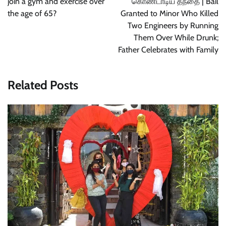
join a gym and exercise over
கொண்டாடிய தந்தை | Bail
the age of 65?
Granted to Minor Who Killed
Two Engineers by Running
Them Over While Drunk;
Father Celebrates with Family
Related Posts