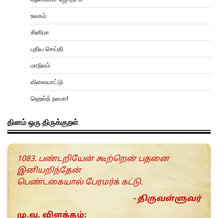
உலகம்
சினிமா
புதிய செய்தி
மாநிலம்
விளையாட்டு
ஹெல்த் நலமா!
தினம் ஒரு திருக்குறள்
1083. பண்டறியேன் கூற்றென் பதனை
இனியறிந்தேன்
பெண்டகையால் பேரமர்க் கட்டு.
- திருவள்ளுவர்
மு.வ. விளக்கம்: