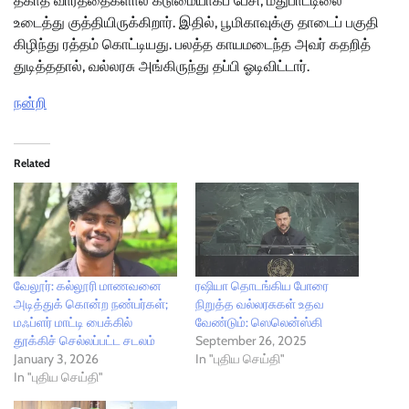
தகாத வார்த்தைகளால் கடுமையாகப் பேசி, மதுபாட்டிலை
உடைத்து குத்தியிருக்கிறார். இதில், பூமிகாவுக்கு தாடைப் பகுதி
கிழிந்து ரத்தம் கொட்டியது. பலத்த காயமடைந்த அவர் கதறித்
துடித்ததால், வல்லரசு அங்கிருந்து தப்பி ஓடிவிட்டார்.
நன்றி
Related
வேலூர்: கல்லூரி மாணவனை
ரஷியா தொடங்கிய போரை
அடித்துக் கொன்ற நண்பர்கள்;
நிறுத்த வல்லரசுகள் உதவ
மஃப்ளர் மாட்டி பைக்கில்
வேண்டும்: ஸெலென்ஸ்கி
தூக்கிச் செல்லப்பட்ட சடலம்
September 26, 2025
January 3, 2026
In "புதிய செய்தி"
In "புதிய செய்தி"