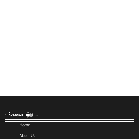
எங்களை பற்றி….
Home
About Us