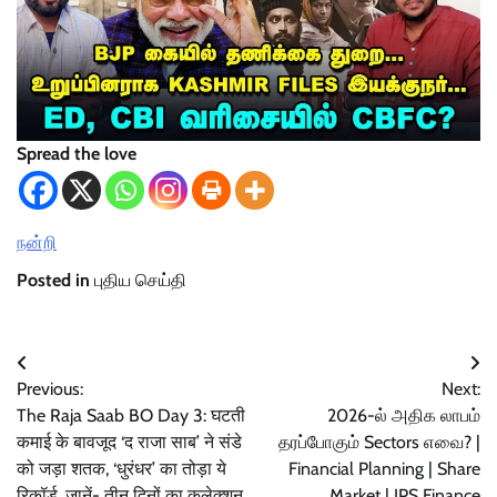
Spread the love
நன்றி
Posted in
புதிய செய்தி
Post
Previous:
Next:
navigation
The Raja Saab BO Day 3: घटती
2026-ல் அதிக லாபம்
कमाई के बावजूद ‘द राजा साब’ ने संडे
தரப்போகும் Sectors எவை? |
को जड़ा शतक, ‘धुरंधर’ का तोड़ा ये
Financial Planning | Share
रिकॉर्ड, जानें- तीन दिनों का कलेक्शन
Market | IPS Finance