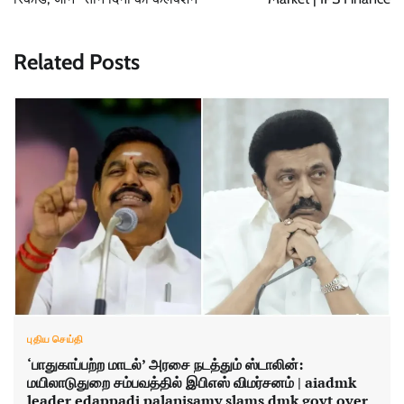
Related Posts
புதிய செய்தி
‘பாதுகாப்பற்ற மாடல்’ அரசை நடத்தும் ஸ்டாலின்:
மயிலாடுதுறை சம்பவத்தில் இபிஎஸ் விமர்சனம் | aiadmk
leader edappadi palanisamy slams dmk govt over