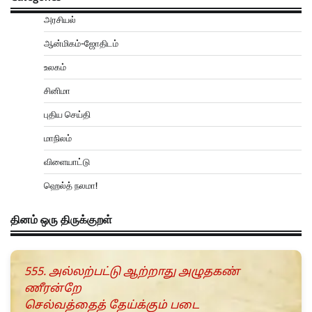
அரசியல்
ஆன்மிகம்-ஜோதிடம்
உலகம்
சினிமா
புதிய செய்தி
மாநிலம்
விளையாட்டு
ஹெல்த் நலமா!
தினம் ஒரு திருக்குறள்
555. அல்லற்பட்டு ஆற்றாது அழுதகண்
ணீரன்றே
செல்வத்தைத் தேய்க்கும் படை