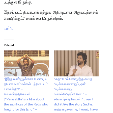
படத்துல இருக்கு.
இந்தப் படம் திரையரங்கத்துல அதிரடியான அனுபவத்தைக்
கொடுக்கும்.” எனக் கூறியிருக்கிறார்.
நன்றி
Related
“இந்த மண்ணுக்காக போராடிய
“சுதா மேம் கொடுத்த கதை
தியாக செம்மல்கள் பற்றின படம்
பிடிக்கலைனாலும், ஏன்
‘பராசக்தி’!” –
பிடிக்கலைனு
சிவகார்த்திகேயன்
சொல்லியிருப்பேனே! ” –
|”‘Parasakthi’ is a film about
சிவகார்த்திகேயன் |”Even I
the sacrifices of the Reds who
didn’t like the story Sudha
fought for this land!” –
ma’am gave me, I would have