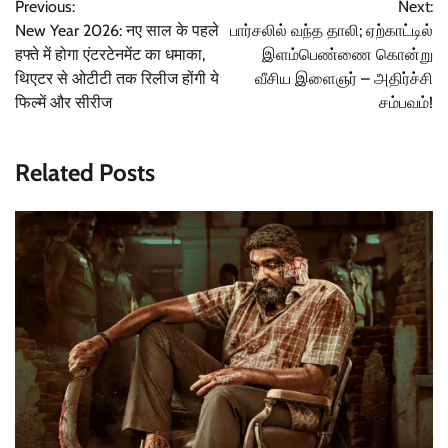
Previous:
Next:
navigation
New Year 2026: नए साल के पहले
பார்சலில் வந்த தாலி; ஏற்காட்டில்
हफ्ते में होगा एंटरटेनमेंट का धमाका,
இளம்பெண்ணை கொன்று
थिएटर से ओटीटी तक रिलीज होंगी ये
வீசிய இளைஞர் – அதிர்ச்சி
फिल्में और सीरीज
சம்பவம்!
Related Posts