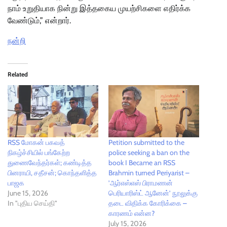
நாம் உறுதியாக நின்று இத்தகைய முயற்சிகளை எதிர்க்க
வேண்டும்,” என்றார்.
நன்றி
Related
RSS மோகன் பகவத்
Petition submitted to the
நிகழ்ச்சியில் பங்கேற்ற
police seeking a ban on the
துணைவேந்தர்கள்; கண்டித்த
book I Became an RSS
பினராயி, சதீசன்; கொந்தளித்த
Brahmin turned Periyarist –
பாஜக
’ஆர்எஸ்எஸ் பிராமணன்
June 15, 2026
பெரியாரிஸ்ட் ஆனேன்’ நூலுக்கு
In "புதிய செய்தி"
தடை விதிக்க கோரிக்கை –
காரணம் என்ன?
July 15, 2026