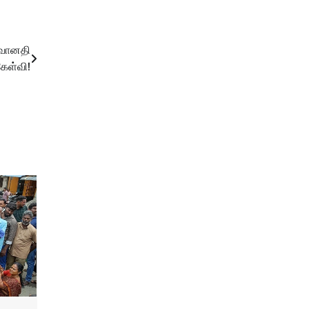
வானதி
ேள்வி!