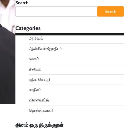
Search
Search
Categories
அரசியல்
ஆன்மிகம்-ஜோதிடம்
உலகம்
சினிமா
புதிய செய்தி
மாநிலம்
விளையாட்டு
ஹெல்த் நலமா!
தினம் ஒரு திருக்குறள்