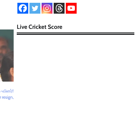
Live Cricket Score
க-வினர்!
 resign,