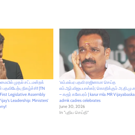
மையில் முதல் சட்டமன்றக்
‘எம்.எல்.ஏ பதவி ராஜினாமா செய்த
 பதவியேற்பு நிகழ்ச்சி! |TN
எம்.ஆர்.விஜயபாஸ்கர்; கொதிக்கும் அ.தி.மு.
First Legislative Assembly
– கரூர் களேபரம் | karur mla MR Vijayabaskar
jay’s Leadership: Ministers’
admk cadres celebrates
ony!
June 30, 2026
In "புதிய செய்தி"