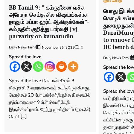
புதிய செய்தி
BB Tamil 9: ” கம்ருதீனை வச்சு
பொது இடங்கள
அரோரா செய்த சில விஷயங்கள்ல
கொடிக் கம்
நானும் டீப்பா ஹர்ட் ஆகிருக்கேன்”-
துரைமுருகன் 
கம்ருதீன் குறித்து பார்வதி | vj
DuraiMurug
parvathy on kamarudin
to remove f
HC bench d
Daily News Tamil
0
November 25, 2025
Spread the love
Daily News Tamil
Spread the lov
Spread the love பிக் பாஸ் சீசன் 9
நிகழ்ச்சி 7 வாரங்களைக் கடந்திருக்கிறது.
Spread the l
மொத்தம் 20 பேர் பங்கேற்றிருந்த நிலையில்
உயர் நீதிமன்ற 
தற்போதுவரை 9 பேர் வெளியேறி
இணங்கி பொது 
இருக்கின்றனர். நேற்று முன்தினம் (நவ.23)
கொடிக் கம்பங
கெமி […]
கட்சியினருக்க
துரைமுருகன் அற