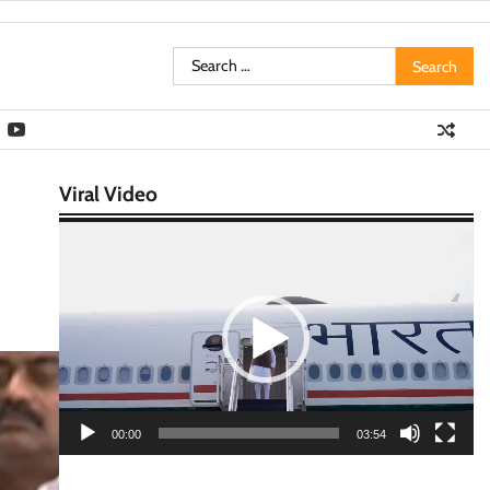
Search
for:
Viral Video
Video
Player
00:00
03:54