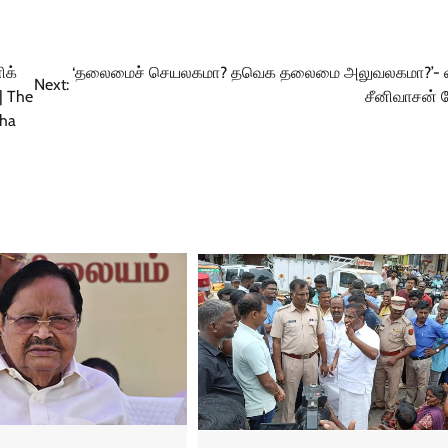
ிக்
‘தலைமைச் செயலகமா? தவெக தலைமை அலுவலகமா?’- 
Next:
| The
சீனிவாசன் க
bha