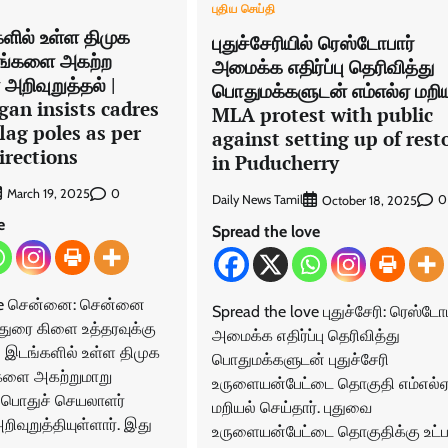
புதிய செய்தி
ில் உள்ள திமுக
புதுச்சேரியில் ரெஸ்டோபார்
பங்களை அகற்ற
அமைக்க எதிர்ப்பு தெரிவித்து
அறிவுறுத்தல் |
பொதுமக்களுடன் எம்எல்ஏ மறிய
an insists cadres
MLA protest with public
lag poles as per
against setting up of rest
irections
in Puducherry
0
March 19, 2025
Daily News Tamil
0
October 18, 2025
e
Spread the love
ove சென்னை: சென்னை
Spread the love புதுச்சேரி: ரெஸ்டோப
மதுரை கிளை உத்தரவுக்கு
அமைக்க எதிர்ப்பு தெரிவித்து
இடங்களில் உள்ள திமுக
பொதுமக்களுடன் புதுச்சேரி
்களை அகற்றுமாறு
உருளையன்பேட்டை தொகுதி எம்எல்
ு பொதுச் செயலாளர்
மறியல் செய்தார். புதுவை
ிவுறுத்தியுள்ளார். இது
உருளையன்பேட்டை தொகுதிக்கு உட்ப