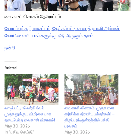
வைகாசி விசாகம் தேரோட்டம்
கோயம்புத்தூர் மாவட்டம், தேக்கம்பட்டி வனபத்ரகாளி அம்மன்
கோயில்: எளிய மக்களுக்கு நீதி அருளும் தலம்!
நன்றி
Related
வாடிப்பட்டி: வெற்றி வேல்
வைகாசி விசாகம்: முருகனை
முருகனுக்கு… விமர்சையாக
தரிசிக்க திரண்ட பக்தர்கள்! –
நடைபெற்ற வைகாசி விசாகம்!
திருப்பரங்குன்றத்தில் பக்தி
May 30, 2026
பரவசம்
In "புதிய செய்தி"
May 30, 2026