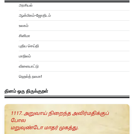
அரசியல்
ஆன்மிகம்-ஜோதிடம்
உலகம்
சினிமா
புதிய செய்தி
மாநிலம்
விளையாட்டு
ஹெல்த் நலமா!
தினம் ஒரு திருக்குறள்
1117. அறுவாய் நிறைந்த அவிர்மதிக்குப்
போல
மறுவுண்டோ மாதர் முகத்து.