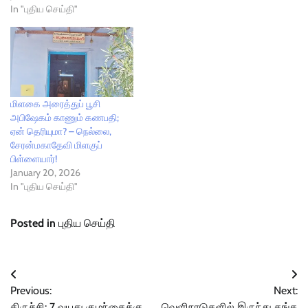
In "புதிய செய்தி"
மிளகை அரைத்துப் பூசி
அபிஷேகம் காணும் கணபதி;
ஏன் தெரியுமா? – நெல்லை,
சேரன்மகாதேவி மிளகுப்
பிள்ளையார்!
January 20, 2026
In "புதிய செய்தி"
Posted in
புதிய செய்தி
Post
Previous:
Next:
navigation
திருச்சி: 7 வயது குழந்தைக்கு
வெளிநாடுகளில் இருந்து தங்க