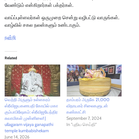
வேண்டும் என்கிறார்கள் பக்தர்கள்.
வாய்ப்புள்ளவர்கள் ஒருமுறை சென்று வழிபட்டு வாருங்கள்.
வாழ்வில் சகல நலன்களும் உண்டாகும்.
நன்றி
Related
வெற்றி அருளும் உள்ளகரம்
தாம்பரம் அருகே 21,000
ஸ்ரீவிஜயகணபதி கோயில் மகா
விநாயகர் சிலைகளுடன்
கும்பாபிஷேகம்: ஸ்ரீவிஜயேந்திர
கண்காட்சி
சுவாமிகள் முன்னிலை! |
September 7, 2024
ullagaram vijaya ganapathi
In "புதிய செய்தி"
temple kumbabishekam
June 14, 2026