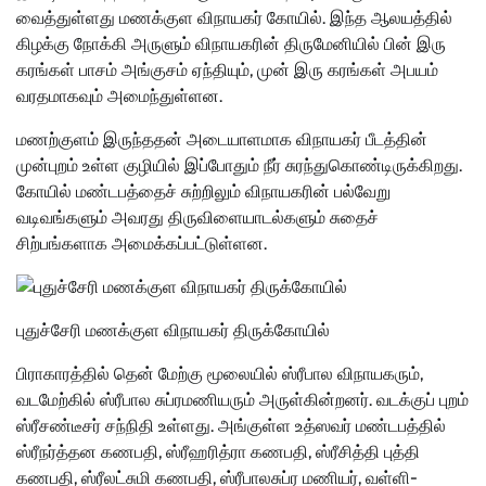
வைத்துள்ளது மணக்குள விநாயகர் கோயில். இந்த ஆலயத்தில்
கிழக்கு நோக்கி அருளும் விநாயகரின் திருமேனியில் பின் இரு
கரங்கள் பாசம் அங்குசம் ஏந்தியும், முன் இரு கரங்கள் அபயம்
வரதமாகவும் அமைந்துள்ளன.
மணற்குளம் இருந்ததன் அடையாளமாக விநாயகர் பீடத்தின்
முன்புறம் உள்ள குழியில் இப்போதும் நீர் சுரந்துகொண்டிருக்கிறது.
கோயில் மண்டபத்தைச் சுற்றிலும் விநாயகரின் பல்வேறு
வடிவங்களும் அவரது திருவிளையாடல்களும் சுதைச்
சிற்பங்களாக அமைக்கப்பட்டுள்ளன.
புதுச்சேரி மணக்குள விநாயகர் திருக்கோயில்
பிராகாரத்தில் தென் மேற்கு மூலையில் ஸ்ரீபால விநாயகரும்,
வடமேற்கில் ஸ்ரீபால சுப்ரமணியரும் அருள்கின்றனர். வடக்குப் புறம்
ஸ்ரீசண்டீசர் சந்நிதி உள்ளது. அங்குள்ள உத்ஸவர் மண்டபத்தில்
ஸ்ரீநர்த்தன கணபதி, ஸ்ரீஹரித்ரா கணபதி, ஸ்ரீசித்தி புத்தி
கணபதி, ஸ்ரீலட்சுமி கணபதி, ஸ்ரீபாலசுப்ர மணியர், வள்ளி-