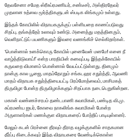
தேவசேனா சமேத ஸ்ரீசுப்ரமணியர், சண்டீசர், அஸ்திரதேவர்
முதலான உத்ஸவ மூர்த்திகளுடன் ஸ்படிக லிங்கமும் உள்ளது.
இந்தக் கோயிலில் விநாயகருக்குப் பள்ளியறை காணப்படுவது
சிறப்பு. தங்கத்தேர் உலாவும் உண்டு. அனைத்து மதத்தினரும்,
வெளிநாட்டுப் பயணிகளும் இவரை வணங்கிச் செல்கிறார்கள்.
‘பொன்னால் உனக்கொரு கோயில் புனைவேன் மனமே! எனை நீ
வாழ்த்திடுவாய்!’ என்ற பாரதியின் கனவுப்படி இந்தக்கோயில்
கருவறை விமானம் பொன்னால் வேயப்பட்டுள்ளது. தினமும்
நான்கு கால பூஜை, மாதம்தோறும் சங்கடஹர சதுர்த்தி, ஆவணி
மாதம் விநாயக சதுர்த்தியையட்டி பிரம்மோத்ஸவம், மாசிமகத்
திருவிழா போன்ற திருவிழாக்களும் சிறப்பாக நடைபெறுகின்றன.
மகான் வண்ணச்சரபம் தண்டபாணி சுவாமிகள், பண்டித வி.மு.
சுப்ரமண்ய ஐயர், கோவை நாகலிங்க சுவாமிகள் போன்ற
அருளாளர்கள் மணக்குள விநாயகரைப் போற்றிப் பாடியுள்ளனர்.
மேலும் கடன் பிரச்னை தீரவும் தீராத வழக்குகளில் சாதகமான
தீர்ப்பு கிடைக்கவும் இந்த விநாயகரை வேண்டிக்கொள்ள