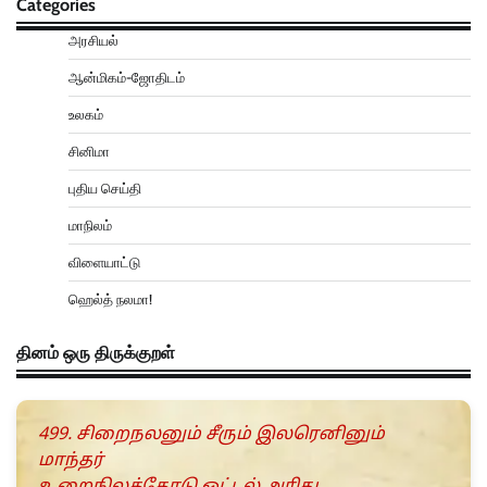
Categories
அரசியல்
ஆன்மிகம்-ஜோதிடம்
உலகம்
சினிமா
புதிய செய்தி
மாநிலம்
விளையாட்டு
ஹெல்த் நலமா!
தினம் ஒரு திருக்குறள்
499. சிறைநலனும் சீரும் இலரெனினும்
மாந்தர்