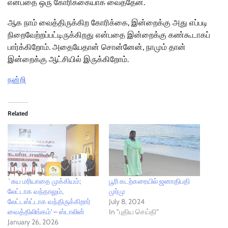
என்பதை ஒரு கோரிக்கையாக வைத்தேன்.
ஆக நாம் வைத்திருக்கிற கோரிக்கை, இன்றைக்கு அது எப்படி
நிறைவேற்றப்பட்டிருக்கிறது என்பதை இன்றைக்கு கண்கூடாகப்
பார்க்கிறோம். அதையேதான் சொன்னேன், நாமும் தான்
இன்றைக்கு ஆட்சியில் இருக்கிறோம்.
நன்றி
Related
`சுய மரியாதை முக்கியம்;
பூரி கடற்கரையில் ஜனாதிபதி
லேட்டாக வந்தாலும்,
முர்மு
லேட்டஸ்ட்டாக வந்திருக்கிறார்
July 8, 2024
வைத்திலிங்கம்' – ஸ்டாலின்
In "புதிய செய்தி"
January 26, 2026