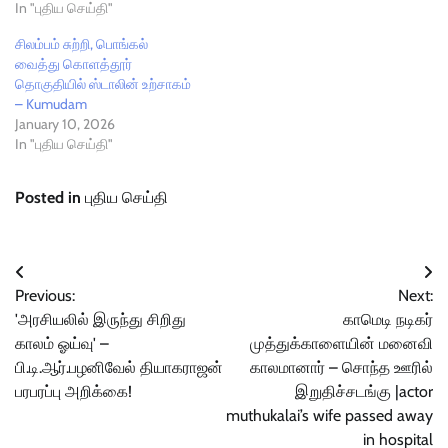
In "புதிய செய்தி"
சிலம்பம் சுற்றி, பொங்கல்
வைத்து கொளத்தூர்
தொகுதியில் ஸ்டாலின் உற்சாகம்
– Kumudam
January 10, 2026
In "புதிய செய்தி"
Posted in
புதிய செய்தி
Post
Previous:
Next:
navigation
'அரசியலில் இருந்து சிறிது
காமெடி நடிகர்
காலம் ஓய்வு' –
முத்துக்காளையின் மனைவி
பி.டி.ஆர்.பழனிவேல் தியாகராஜன்
காலமானார் – சொந்த ஊரில்
பரபரப்பு அறிக்கை!
இறுதிச்சடங்கு |actor
muthukalai’s wife passed away
in hospital