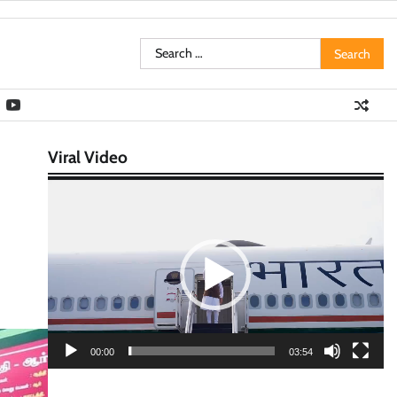
Search
for:
Viral Video
Video
Player
00:00
03:54