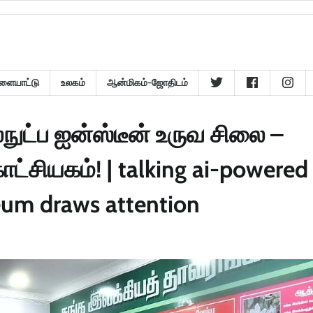
ளையாட்டு
உலகம்
ஆன்மிகம்-ஜோதிடம்
நுட்ப ஐன்ஸ்டீன் உருவ சிலை –
ாட்சியகம்! | talking ai-powered
seum draws attention