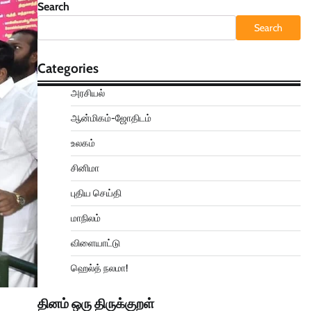
Search
Search
Categories
அரசியல்
ஆன்மிகம்-ஜோதிடம்
உலகம்
சினிமா
புதிய செய்தி
மாநிலம்
விளையாட்டு
ஹெல்த் நலமா!
தினம் ஒரு திருக்குறள்