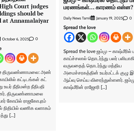
| High Court judges
மரணங்கள்… காரணம் என்ன?
ldings should be
Daily News Tamil
0
January 19, 2025
d at Annamalaiyar
Spread the love
0
October 6, 2025
e
Spread the love ஜம்மு – காஷ்மீரில் 
காய்ச்சலால் தொடர்ந்து பலர் பலியாக
வருவதைத் தொடர்ந்து மத்திய
ove திருவண்ணாமலை: அண்​
அமைச்சரகத்தின் உயர்மட்டக் குழு இ
ி​லில் கட்​டிடங்​கள் கட்​
ஆய்வு செய்ய விரைந்துள்ளனர். ஜம்ம
 உயர் நீதி​மன்ற நீதிப​தி​
காஷ்மீரின் ராஜோரி […]
தனர். திரு​வண்​ணா​மலை
ர் கோயில் ராஜகோபுரம்
ல் நிதி​யில் வணிக வளாகம்
த்து […]