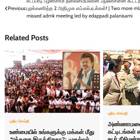
Post
எடப்பாடி பழனிசாமி தலைமையிலான ஆலோசனை கூட்ட
Previous:
புறக்கணித்த 2 அதிமுக எம்.எல்.ஏ.க்கள்! | Two more ml
navigation
missed admk meeting led by edappadi palanisami
Related Posts
புதிய செய்தி
புதிய செய்தி
அண்ணாமலைய
கட்டிடங்கள் 
உண்மையில் உங்களுக்கு மக்கள் மீது
உயர் நீதிமன்ற
அக்கறை இருக்கிறதா?: முதல்வர்