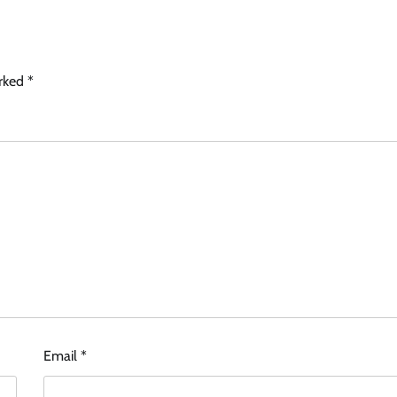
arked
*
Email
*