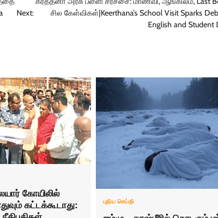
த்தை
கீர்த்தனா அரசு பள்ளி சர்ச்சை: மாணவி, ஆங்கிலம், Last 
a
Next:
சில கேள்விகள்|Keerthana’s School Visit Sparks De
English and Student 
ார் கோயிலில்
புதிய செய்தி
எதுவும் கட்டக்கூடாது:
 நீதிபதிகள்
ஜம்மு – காஷ்மீரில் தொடரும் ம