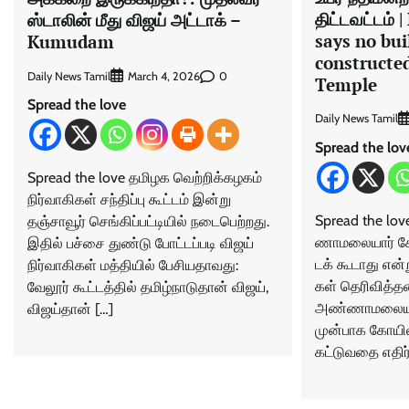
திட்டவட்டம் 
ஸ்டாலின் மீது விஜய் அட்டாக் –
says no bui
Kumudam
constructe
Daily News Tamil
0
March 4, 2026
Temple
Spread the love
Daily News Tamil
Spread the lov
Spread the love தமிழக வெற்றிக்கழகம்
நிர்வாகிகள் சந்திப்பு கூட்டம் இன்று
Spread the l
தஞ்சாவூர் செங்கிப்பட்டியில் நடைபெற்றது.
ணா​மலை​யார் கோய
இதில் பச்சை துண்டு போட்டப்படி விஜய்
டக் கூடாது என்று
நிர்வாகிகள் மத்தியில் பேசியதாவது:
கள் தெரி​வித்​
வேலூர் கூட்டத்தில் தமிழ்நாடுதான் விஜய்,
அண்​ணா​மலை​யா
விஜய்தான் […]
முன்​பாக கோயி
கட்​டு​வதை எதிர்