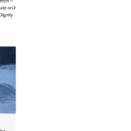
Bench –
bate on
Dignity
ர்ம