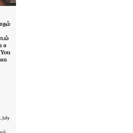
ாதம்
ாபம்
n a
 You
Can
 July
ால்