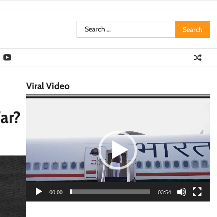
Search
for:
Viral Video
Video
ar?
Player
00:00
03:54