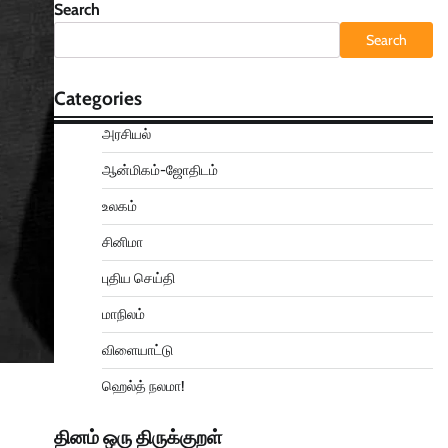
Search
Search
Categories
அரசியல்
ஆன்மிகம்-ஜோதிடம்
உலகம்
சினிமா
புதிய செய்தி
மாநிலம்
விளையாட்டு
ஹெல்த் நலமா!
தினம் ஒரு திருக்குறள்