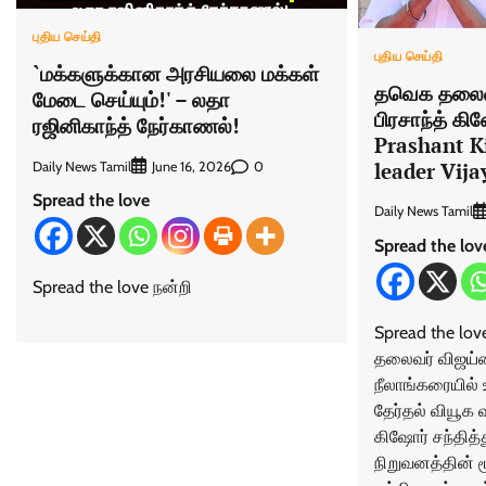
புதிய செய்தி
புதிய செய்தி
`மக்களுக்கான அரசியலை மக்கள்
தவெக தலைவர
மேடை செய்யும்!' – லதா
பிரசாந்த் கிஷோ
ரஜினிகாந்த் நேர்காணல்!
Prashant K
leader Vija
Daily News Tamil
0
June 16, 2026
Spread the love
Daily News Tamil
Spread the lov
Spread the love நன்றி
Spread the l
தலைவர் விஜய
நீலாங்கரையில் 
தேர்தல் வியூக வ
கிஷோர் சந்தித்த
நிறுவனத்தின் ம