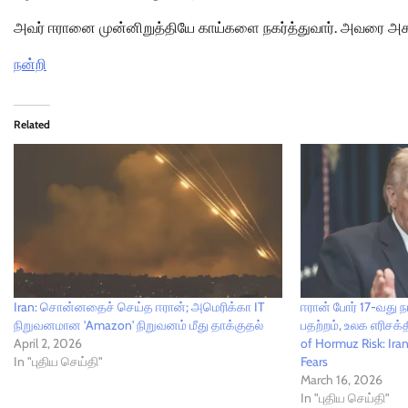
அவர் ஈரானை முன்னிறுத்தியே காய்களை நகர்த்துவார். அவரை அகற்ற
நன்றி
Related
Iran: சொன்னதைச் செய்த ஈரான்; அமெரிக்கா IT
ஈரான் போர் 17-வது 
நிறுவனமான 'Amazon' நிறுவனம் மீது தாக்குதல்
பதற்றம், உலக எரிசக்
April 2, 2026
of Hormuz Risk: Ira
In "புதிய செய்தி"
Fears
March 16, 2026
In "புதிய செய்தி"