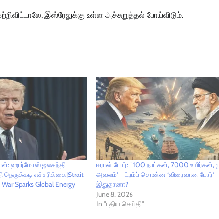
ிவிட்டாலே, இஸ்ரேலுக்கு உள்ள அச்சுறுத்தல் போய்விடும்.
நாள்: ஹார்மோஸ் ஜலசந்தி
ஈரான் போர்: `100 நாட்கள், 7000 உயிர்கள், 
தி நெருக்கடி எச்சரிக்கை|Strait
அவலம்' – ட்ரம்ப் சொன்ன ‘விரைவான போர்’
n War Sparks Global Energy
இதுதானா?
June 8, 2026
In "புதிய செய்தி"