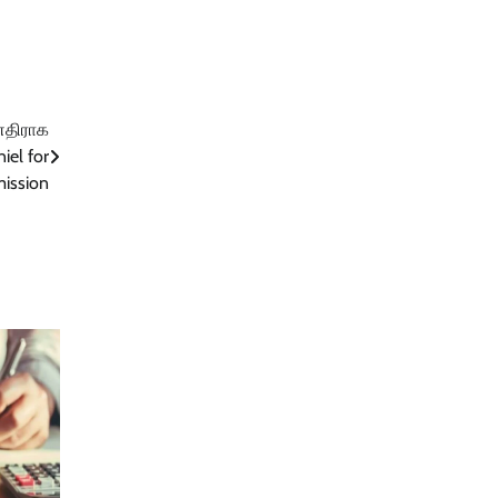
 எதிராக
iel for
ission