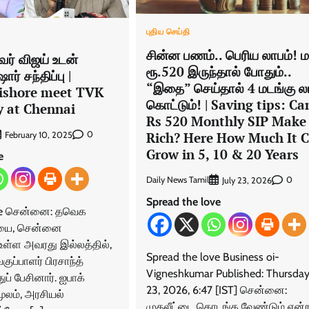
புதிய செய்தி
சின்ன பணம்.. பெரிய லாபம்! ம
் விஜய் உடன்
ரூ.520 இருந்தால் போதும்..
ர் சந்திப்பு |
“இதை” செய்தால் 4 மடங்கு ல
ishore meet TVK
கொட்டும்! | Saving tips: Ca
y at Chennai
Rs 520 Monthly SIP Make
Rich? Here How Much It 
0
February 10, 2025
Grow in 5, 10 & 20 Years
e
Daily News Tamil
0
July 23, 2026
Spread the love
ove சென்னை: தவெக
்யை, சென்னை
உள்ள அவரது இல்லத்தில்,
Spread the love Business oi-
குப்பாளர் பிரசாந்த்
Vigneshkumar Published: Thursday,
ுப் பேசினார். ஐபாக்
23, 2026, 6:47 [IST] சென்னை:
ூலம், அரசியல்
முதலீட்டை தொடங்க வேண்டும் என்ற