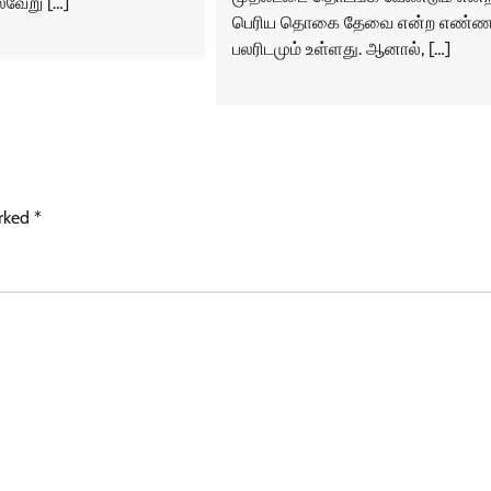
ல்வேறு […]
பெரிய தொகை தேவை என்ற எண்ண
பலரிடமும் உள்ளது. ஆனால், […]
arked
*