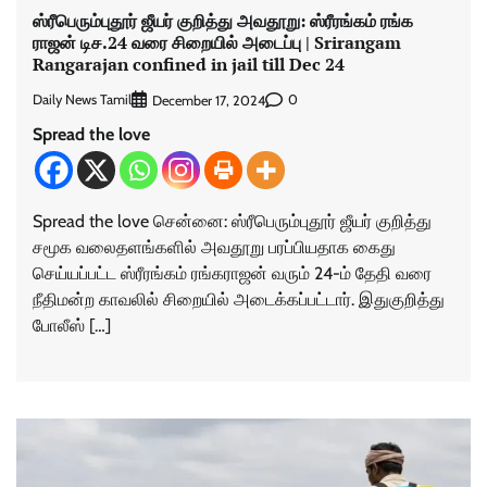
ஸ்ரீபெரும்​புதூர் ஜீயர் குறித்து அவதூறு: ஸ்ரீரங்கம் ரங்க​
ராஜன் டிச.24 வரை சிறை​யில் அடைப்பு | Srirangam
Rangarajan confined in jail till Dec 24
Daily News Tamil
0
December 17, 2024
Spread the love
Spread the love சென்னை: ஸ்ரீபெரும்​புதூர் ஜீயர் குறித்து
சமூக வலைதளங்​களில் அவதூறு பரப்​பியதாக கைது
செய்யப்பட்ட ஸ்ரீரங்கம் ரங்க​ராஜன் வரும் 24-ம் தேதி வரை
நீதிமன்ற காவலில் சிறையில் அடைக்கப்பட்டார். இதுகுறித்து
போலீஸ் […]