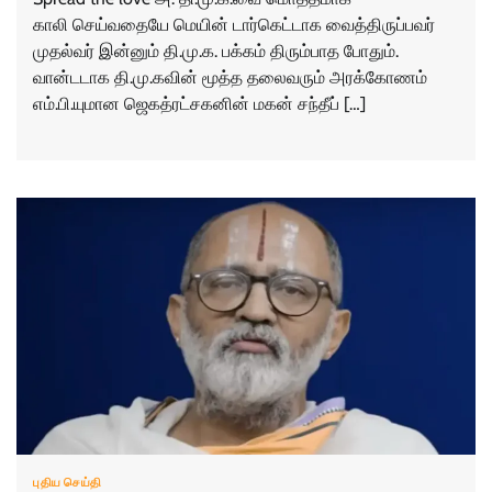
காலி செய்வதையே மெயின் டார்கெட்டாக வைத்திருப்பவர்
முதல்வர் இன்னும் தி.மு.க. பக்கம் திரும்பாத போதும்.
வான்டடாக தி.மு.கவின் மூத்த தலைவரும் அரக்கோணம்
எம்.பி.யுமான ஜெகத்ரட்சகனின் மகன் சந்தீப் […]
புதிய செய்தி