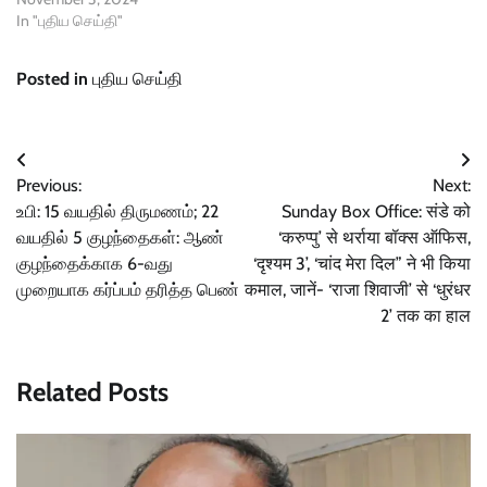
In "புதிய செய்தி"
Posted in
புதிய செய்தி
Post
Previous:
Next:
navigation
உபி: 15 வயதில் திருமணம்; 22
Sunday Box Office: संडे को
வயதில் 5 குழந்தைகள்: ஆண்
‘करुप्पु’ से थर्राया बॉक्स ऑफिस,
குழந்தைக்காக 6-வது
‘दृश्यम 3’, ‘चांद मेरा दिल” ने भी किया
முறையாக கர்ப்பம் தரித்த பெண்
कमाल, जानें- ‘राजा शिवाजी’ से ‘धुरंधर
2’ तक का हाल
Related Posts