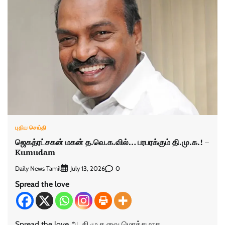
புதிய செய்தி
ஜெகத்ரட்சகன் மகன் த.வெ.க.வில்… பரபரக்கும் தி.மு.க.! –
Kumudam
Daily News Tamil
0
July 13, 2026
Spread the love
Spread the love அ. தி.மு.க.வை மொத்தமாக