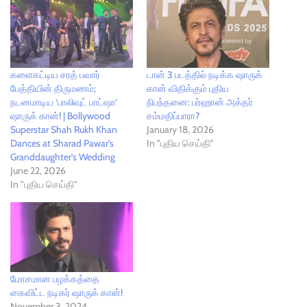
களைகட்டிய சரத் பவார்
டான் 3 படத்தில் நடிக்க ஷாருக்
பேத்தியின் திருமணம்;
கான் விதிக்கும் புதிய
நடனமாடிய ‘பாலிவுட் பாட்ஷா’
நிபந்தனை: பர்ஹான் அக்தர்
ஷாருக் கான்! | Bollywood
சம்மதிப்பாரா?
Superstar Shah Rukh Khan
January 18, 2026
Dances at Sharad Pawar’s
In "புதிய செய்தி"
Granddaughter’s Wedding
June 22, 2026
In "புதிய செய்தி"
மோசமான பழக்கத்தை
கைவிட்ட நடிகர் ஷாருக் கான்!
November 3, 2024