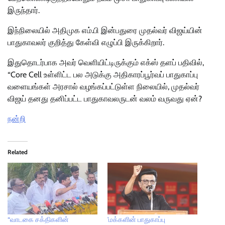
இருந்தார்.
இந்நிலையில் அதிமுக எம்.பி இன்பதுரை முதல்வர் விஜய்யின்
பாதுகாவலர் குறித்து கேள்வி எழுப்பி இருக்கிறார்.
இதுதொடர்பாக அவர் வெளியிட்டிருக்கும் எக்ஸ் தளப் பதிவில்,
“Core Cell உள்ளிட்ட பல அடுக்கு அதிகாரப்பூர்வப் பாதுகாப்பு
வளையங்கள் அரசால் வழங்கப்பட்டுள்ள நிலையில், முதல்வர்
விஜய் தனது தனிப்பட்ட பாதுகாவலருடன் வலம் வருவது ஏன்?
நன்றி
Related
“வாடகை சக்திகளின்
'மக்களின் பாதுகாப்பு