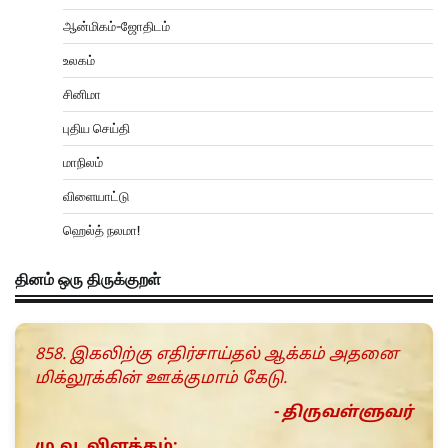
ஆன்மிகம்-ஜோதிடம்
உலகம்
சினிமா
புதிய செய்தி
மாநிலம்
விளையாட்டு
ஹெல்த் நலமா!
தினம் ஒரு திருக்குறள்
858. இகலிற்கு எதிர்சாய்தல் ஆக்கம் அதனை
மிக்லூக்கின் ஊக்குமாம் கேடு.
- திருவள்ளுவர்
மு.வ. விளக்கம்: