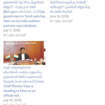
துணையில் ஆட்சி நடத்துகிறார்
பிரச்சினைகளுக்கு 'கால்ஷீட்'
விஜய்!” -அ.தி.மு.க-வின்
எப்போது?'- முதல்வர் விஜய்க்கு
இன்பதுரை எம்.பி காட்டம் | Vijay
ஸ்டாலின் கேள்வி
government in Tamil nadu has
June 16, 2026
been run by india coalition
In "புதிய செய்தி"
partners, says inbadurai
July 11, 2026
In "புதிய செய்தி"
கரூர்: விறுவிறுப்பான
ஏற்பாடுகள், பலத்த பாதுகாப்பு;
முதலமைச்சரின் வருகையால்
தொண்டர்கள் உற்சாகம்! | Live |
Chief Minister Vijay is
traveling to Karur on an
official visit.
July 10, 2026
In "புதிய செய்தி"