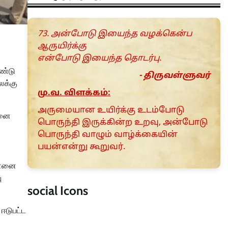
73. அன்போடு இயைந்த வழக்கென்ப
ஆருயிர்க்கு
என்போடு இயைந்த தொடர்பு.
ஆண்டு
- திருவள்ளுவர்
ைக்கு
மு.வ. விளக்கம்:
அருமையான உயிர்க்கு உடம்போடு
்னை
பொருந்தி இருக்கின்ற உறவு, அன்போடு
பொருந்தி வாழும் வாழ்க்கையின்
பயன்என்று கூறுவர்.
ென்னை
ு
social Icons
 ஈடுபட்ட