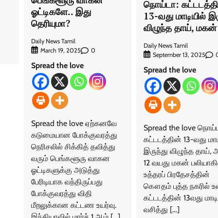
நொய்டா: கட்டடத்தி
ஓட்டிகளே.. இது
13-வது மாடியில் இர
தெரியுமா?
விழுந்த தாய், மகன்
்
Daily News Tamil
Daily News Tamil
0
March 19, 2025
September 13, 2025
Spread the love
Spread the love
Spread the love ஏற்கனவே
Spread the love நொய்
கடுமையான போக்குவரத்து
கட்டடத்தின் 13-வது மாட
நெரிசலில் சிக்கித் தவித்து
இருந்து விழுந்த தாய்,
வரும் பெங்களூரு வாகன
12 வயது மகன் பலியாகி
ஓட்டிகளுக்கு அடுத்து
உத்தரப் பிரதேசத்தின்
பேரிடியாக வந்திருப்பது
கௌதம் புத்த நகரில் உ
போக்குவரத்து விதி
கட்டடத்தின் 13வது மாடி
மீறலுக்கான கட்டண உயர்வு.
வசித்து […]
இந்தியாவில் மார்ச் 1 ஆம் […]