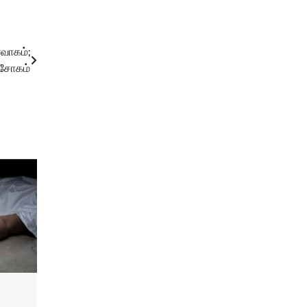
்வாகம்;
 சோகம்