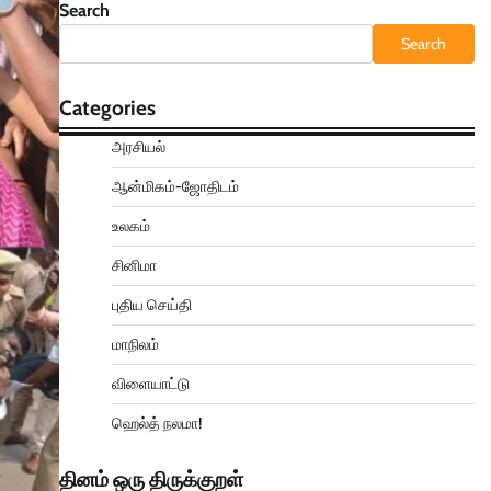
Search
Search
Categories
அரசியல்
ஆன்மிகம்-ஜோதிடம்
உலகம்
சினிமா
புதிய செய்தி
மாநிலம்
விளையாட்டு
ஹெல்த் நலமா!
தினம் ஒரு திருக்குறள்