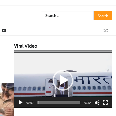
Search
for:
Viral Video
Video
Player
00:00
03:54