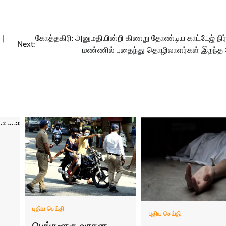
 |
கோத்தகிரி: அனுமதியின்றி கிணறு தோண்டிய‌ காட்டேஜ் நிர
Next:
மண்ணில் புதைந்து தொழிலாளர்கள் இறந்த
புதிய செய்தி
புதிய செய்தி
பெங்களூரு வாகன