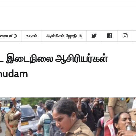
ளையாட்டு
உலகம்
ஆன்மிகம்-ஜோதிடம்
ட்ட இடைநிலை ஆசிரியர்கள்
umudam