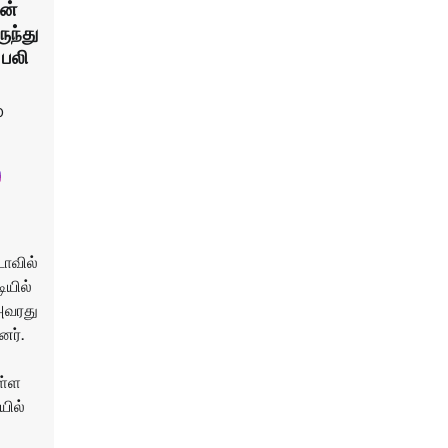
ன்
ுந்து
 பலி
0
டாவில்
ியில்
 அவரது
னர்.
ள்ள
யில்