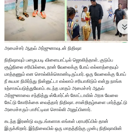
அமைச்சர் ஆதவ் அர்ஜுனாவுடன் நிதிஷா
நிதிஷாவும் பழையபடி விளையாட்டில் ஜொலித்தாள். குடும்ப
சூழ்நிலை சரியில்லை, நான் வேலைக்கு போய் எல்லாத்தையும்
மாத்தணும் என சொல்லிக்கொண்டிருப்பார். ஒரு வேலைக்கு போய்
நீ சுயமா நிமிர்ந்து நின்னுட்டா எல்லாம் சரியாகிடும் என்று நாங்க
உற்சாகப்படுத்துவோம். கடந்த மாதம் அமைச்சர் ஆதவ்
அர்ஜுனாவை சந்தித்து ஸ்போர்ட்ஸ் கோட்டாவில் அரசு வேலை
கேட்டு கோரிக்கை வைத்தார் நிதிஷா. சான்றிதழ்களை பார்த்துட்டு
அமைச்சரும் பாசிட்டிவா சொல்லி அனுப்பினார்.
கடந்த இரண்டு வருடங்களாக எங்கள் பராமரிப்பில் தான்
இருக்கிறார். இந்நிலையில் ஒரு மாதத்திற்கு முன்பு நிதிஷாவின்