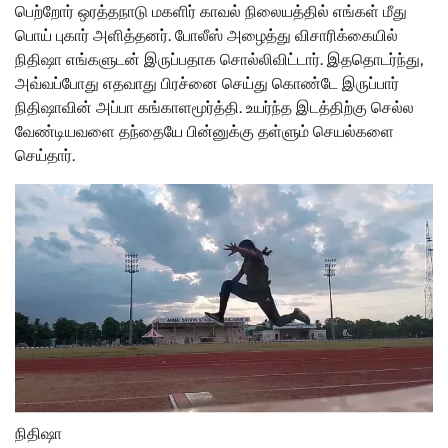
பெற்றோர் ஒரத்தநாடு மகளிர் காவல் நிலையத்தில் எங்கள் மீது
பொய் புகார் அளித்தனர். போலீஸ் அழைத்து விசாரிக்கையில்
நிதிஷா எங்களுடன் இருப்பதாக சொல்லிவிட்டார். இததொடர்ந்து,
அவ்வப்போது எதவாது பிரச்னை செய்து கொண்டே இருப்பார்
நிதிஷாவின் அப்பா கங்காளமூர்த்தி. உயர்ந்த இடத்திற்கு செல்ல
வேண்டியவளை தந்தையே பின்னுக்கு தள்ளும் செயல்களை
செய்தார்.
நிதிஷா