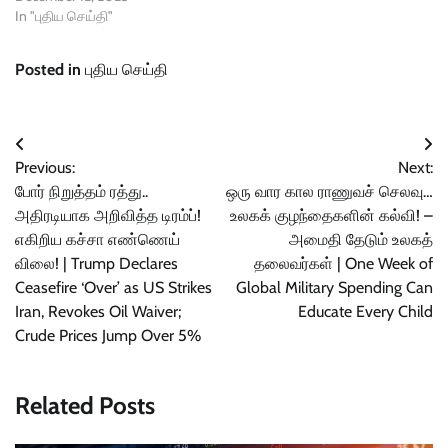
In "புதிய செய்தி"
Posted in
புதிய செய்தி
Post
Previous:
Next:
navigation
போர் நிறுத்தம் ரத்து..
ஒரு வார கால ராணுவச் செலவு…
அதிரடியாக அறிவித்த டிரம்ப்!
உலகக் குழந்தைகளின் கல்வி! –
எகிறிய கச்சா எண்ணெய்
அமைதி தேடும் உலகத்
விலை! | Trump Declares
தலைவர்கள் | One Week of
Ceasefire ‘Over’ as US Strikes
Global Military Spending Can
Iran, Revokes Oil Waiver;
Educate Every Child
Crude Prices Jump Over 5%
Related Posts