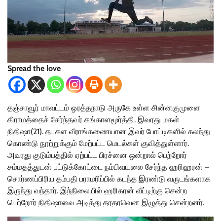
Spread the love
தஞ்சாவூர் மாவட்டம் ஒரத்தநாடு அருகே உள்ள சின்னகுமுளை
கிராமத்தைச் சேர்ந்தவர் கங்காளமூர்த்தி. இவரது மகள்
நிதிஷா(21). தடகள வீராங்கணையான இவர் போட்டிகளில் கலந்து
கொண்டு நூற்றுக்கும் மேற்பட்ட மெடல்கள் குவித்துள்ளார்.
அவரது குடும்பத்தில் ஏற்பட்ட பிரச்னை ஒன்றால் பெற்றோர்
சம்மதத்துடன் பட்டுக்கோட்டை நம்பிவயலை சேர்ந்த ஹரிஹரன் –
சொர்ணப்பிரிய தம்பதி பராமரிப்பில் கடந்த இரண்டு வருடங்களாக
இருந்து வந்தார். இந்நிலையில் ஹரிகரன் வீட்டிற்கு சென்ற
பெற்றோர் நிதிஷாவை அடித்து தரதரவென இழுத்து சென்றனர்.