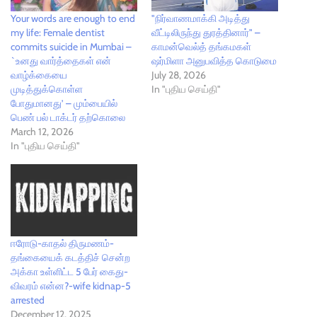
Your words are enough to end
"நிர்வாணமாக்கி அடித்து
my life: Female dentist
வீட்டிலிருந்து துரத்தினார்" –
commits suicide in Mumbai –
காமன்வெல்த் தங்கமகள்
`உனது வார்த்தைகள் என்
ஷர்மிளா அனுபவித்த கொடுமை
வாழ்க்கையை
July 28, 2026
முடித்துக்கொள்ள
In "புதிய செய்தி"
போதுமானது’ – மும்பையில்
பெண் பல் டாக்டர் தற்கொலை
March 12, 2026
In "புதிய செய்தி"
ஈரோடு-காதல் திருமணம்-
தங்கையைக் கடத்திச் சென்ற
அக்கா உள்ளிட்ட 5 பேர் கைது-
விவரம் என்ன?-wife kidnap-5
arrested
December 12, 2025