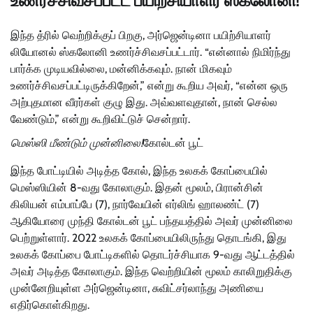
உணர்ச்சிவசப்பட்ட பயிற்சியாளர் ஸ்கலோனி!
இந்த த்ரில் வெற்றிக்குப் பிறகு, அர்ஜென்டினா பயிற்சியாளர்
லியோனல் ஸ்கலோனி உணர்ச்சிவசப்பட்டார். “என்னால் நிமிர்ந்து
பார்க்க முடியவில்லை, மன்னிக்கவும். நான் மிகவும்
உணர்ச்சிவசப்பட்டிருக்கிறேன்,” என்று கூறிய அவர், “என்ன ஒரு
அற்புதமான வீரர்கள் குழு இது. அவ்வளவுதான், நான் செல்ல
வேண்டும்,” என்று கூறிவிட்டுச் சென்றார்.
மெஸ்ஸி மீண்டும் முன்னிலை!
கோல்டன் பூட்
இந்த போட்டியில் அடித்த கோல், இந்த உலகக் கோப்பையில்
மெஸ்ஸியின் 8-வது கோலாகும். இதன் மூலம், பிரான்சின்
கிலியன் எம்பாப்பே (7), நார்வேயின் எர்லிங் ஹாலண்ட் (7)
ஆகியோரை முந்தி கோல்டன் பூட் பந்தயத்தில் அவர் முன்னிலை
பெற்றுள்ளார். 2022 உலகக் கோப்பையிலிருந்து தொடங்கி, இது
உலகக் கோப்பை போட்டிகளில் தொடர்ச்சியாக 9-வது ஆட்டத்தில்
அவர் அடித்த கோலாகும். இந்த வெற்றியின் மூலம் காலிறுதிக்கு
முன்னேறியுள்ள அர்ஜென்டினா, சுவிட்சர்லாந்து அணியை
எதிர்கொள்கிறது.