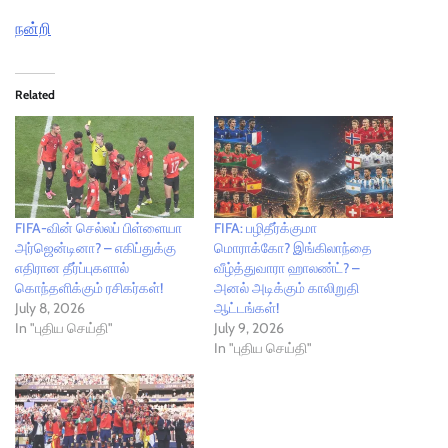
நன்றி
Related
FIFA-வின் செல்லப் பிள்ளையா
FIFA: பழிதீர்க்குமா
அர்ஜென்டினா? – எகிப்துக்கு
மொராக்கோ? இங்கிலாந்தை
எதிரான தீர்ப்புகளால்
வீழ்த்துவாரா ஹாலண்ட்? –
கொந்தளிக்கும் ரசிகர்கள்!
அனல் அடிக்கும் காலிறுதி
July 8, 2026
ஆட்டங்கள்!
In "புதிய செய்தி"
July 9, 2026
In "புதிய செய்தி"