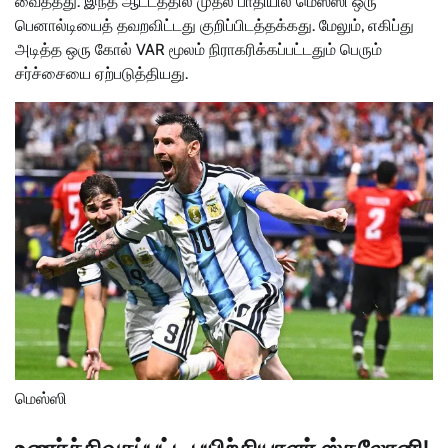
வைத்தது. இந்த ஆட்டத்தில் முதல் பாதியில் மெஸ்ஸி ஒரு
பெனால்டியைத் தவறவிட்டது குறிப்பிடத்தக்கது. மேலும், எகிப்து
அடித்த ஒரு கோல் VAR மூலம் நிராகரிக்கப்பட்டதும் பெரும்
சர்ச்சையை ஏற்படுத்தியது.
மெஸ்ஸி