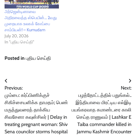
அர்ஜென்டினாவை
அதிரவைத்த ஸ்பெயின்… 2வது
முறையாக உலகக் கோப்பை
சாம்பியன்! – Kumudam
July 20, 2026
In "புதிய செய்தி"
Posted in
புதிய செய்தி
Post
Previous:
Next:
navigation
மும்பை: கர்ப்பிணிக்குச்
பழத்தோட்டத்தில் பதுங்கல்..
சிகிச்சையளிக்க தாமதம்; பெண்
இந்தியாவை மிரட்டிய எல்இடி
மருத்துவரைத் தாக்கிய
பயங்கரவாத கமாண்டரை காலி
சிவசேனா கவுன்சிலர் | Delay in
செய்த ராணுவம் | Lashkar E
treating pregnant woman: Shiv
Taiba commander killed in
Sena councilor storms hospital
Jammu Kashmir Encounter