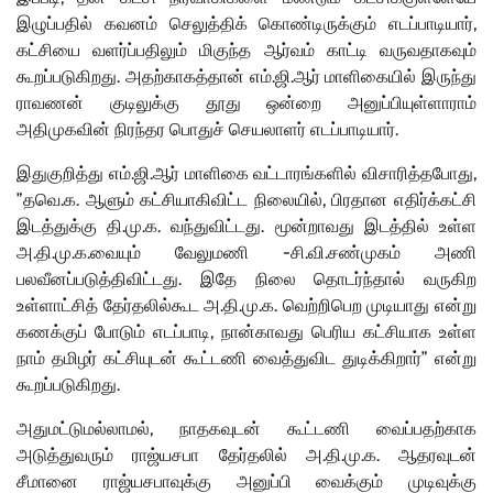
இழுப்பதில் கவனம் செலுத்திக் கொண்டிருக்கும் எடப்பாடியார்,
கட்சியை வளர்ப்பதிலும் மிகுந்த ஆர்வம் காட்டி வருவதாகவும்
கூறப்படுகிறது. அதற்காகத்தான் எம்.ஜி.ஆர் மாளிகையில் இருந்து
ராவணன் குடிலுக்கு தூது ஒன்றை அனுப்பியுள்ளாராம்
அதிமுகவின் நிரந்தர பொதுச் செயலாளர் எடப்பாடியார்.
இதுகுறித்து எம்.ஜி.ஆர் மாளிகை வட்டாரங்களில் விசாரித்தபோது,
”தவெ.க. ஆளும் கட்சியாகிவிட்ட நிலையில், பிரதான எதிர்க்கட்சி
இடத்துக்கு தி.மு.க. வந்துவிட்டது. மூன்றாவது இடத்தில் உள்ள
அ.தி.மு.க.வையும் வேலுமணி -சி.வி.சண்முகம் அணி
பலவீனப்படுத்திவிட்டது. இதே நிலை தொடர்ந்தால் வருகிற
உள்ளாட்சித் தேர்தலில்கூட அ.தி.மு.க. வெற்றிபெற முடியாது என்று
கணக்குப் போடும் எடப்பாடி, நான்காவது பெரிய கட்சியாக உள்ள
நாம் தமிழர் கட்சியுடன் கூட்டணி வைத்துவிட துடிக்கிறார்” என்று
கூறப்படுகிறது.
அதுமட்டுமல்லாமல், நாதகவுடன் கூட்டணி வைப்பதற்காக
அடுத்துவரும் ராஜ்யசபா தேர்தலில் அ.தி.மு.க. ஆதரவுடன்
சீமானை ராஜ்யசபாவுக்கு அனுப்பி வைக்கும் முடிவுக்கு