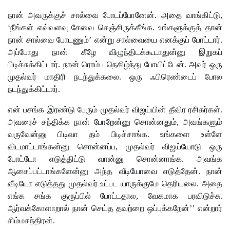
நான் அவருக்குச் சால்வை போடப்போனேன். அதை வாங்கிட்டு,
‘நீங்கள் எவ்வளவு சேவை செஞ்சிருக்கீங்க. உங்களுக்குத் தான்
நான் சால்வை போடணும்’ என்று சால்வையை எனக்குப் போட்டார்.
அப்போது நான் கீழே விழுந்திடக்கூடாதுன்னு இறுகப்
பிடிச்சுக்கிட்டார். நான் ரொம்ப நெகிழ்ந்து போயிட்டேன். அவர் ஒரு
முதல்வர் மாதிரி நடந்துக்கலை. ஒரு ஃபிரெண்டைப் போல
நடந்துக்கிட்டார்.
என் பசங்க இரண்டு பேரும் முதல்வர் விஜய்யின் தீவிர ரசிகர்கள்.
அவரைச் சந்திக்க நான் போறேன்னு சொன்னதும், அவங்களும்
வருவேன்னு பிடிவா தம் பிடிச்சாங்க. உங்களை உள்ளே
விடமாட்டாங்கன்னு சொன்னப்ப, முதல்வர் விஜய்யோடு ஒரு
போட்டோ எடுத்திட்டு வான்னு சொன்னாங்க. அவங்க
ஆசைப்பட்டாங்களேன்னு அந்த வீடியோவை எடுத்தேன். நான்
வீடியோ எடுத்தது முதல்வர் உட்பட யாருக்குமே தெரியலை. அதை
எங்க சங்க குரூப்பில் போட்டதால, வேகமாக பரவிடுச்சு.
ஆர்வக்கோளாறால் நான் செய்த தவற்றை ஒப்புக்கறேன்’’ என்றார்
சிம்மசந்திரன்.