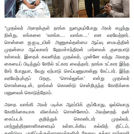
“முதல்வர் அறைக்குள் நாங்க நுழையும்போது அவர் எழுந்து
நின்று, எங்களை ‘வாங்க… வாங்க…’ என வரவேற்றார்.
சென்னை ஐ.ஐ.டி_யின் அணுகல்தன்மை ஆய்வு மையத்தின்
முதன்மை ஆய்வாளர் ஹேமச்சந்திரன் பார்வைக் குறைபாடு
உள்ளவர். இதைக் கவனித்த முதல்வர், முன்னே வந்து அவரது
கையைப் பிடித்தும் சேரில் உட்கார வைத்தார். நாங்க உட்கார இந்த
சேர் போதுமா, வேறு ஏற்பாடு செய்யணுமான்னு கேட்டார். இந்த
வரவேற்புக்குப் பிறகு, ‘சொல்லுங்க’ என்று முதல்வர்
சொன்னவுடன், நாங்கள் கொண்டு சென்றிருந்த கோரிக்கை
மனுவைக் கொடுத்தோம்.
அதை வாங்கி அவர் படிக்க ஆரம்பிக் கும்போது, ஒவ்வொரு
கோரிக்கையாக விளக்கம் சொன்னோம். அவற்றைத் தன்
கைப்படக் குறித்துக் கொண்டார் முதல்வர்.
மாற்றுத்திறனாளிகளையும் உள்ளடக்கிய கல்வித் திட்டம்,
தண்டுவட பாதிப்புக்குள்ளானவர்களின் தேவை, சக்கர நாற்காலி