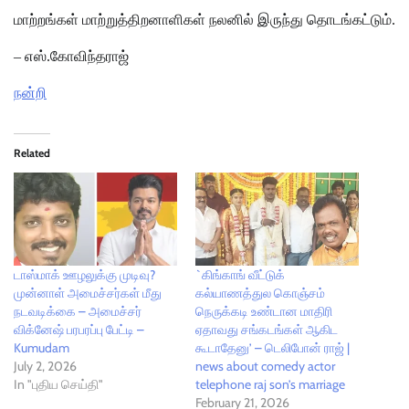
மாற்றங்கள் மாற்றுத்திறனாளிகள் நலனில் இருந்து தொடங்கட்டும்.
– எஸ்.கோவிந்தராஜ்
நன்றி
Related
டாஸ்மாக் ஊழலுக்கு முடிவு?
`கிங்காங் வீட்டுக்
முன்னாள் அமைச்சர்கள் மீது
கல்யாணத்துல கொஞ்சம்
நடவடிக்கை – அமைச்சர்
நெருக்கடி உண்டான மாதிரி
விக்னேஷ் பரபரப்பு பேட்டி –
ஏதாவது சங்கடங்கள் ஆகிட
Kumudam
கூடாதேனு’ – டெலிபோன் ராஜ் |
July 2, 2026
news about comedy actor
In "புதிய செய்தி"
telephone raj son’s marriage
February 21, 2026