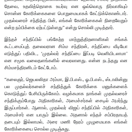
தேவை, உதவித்தொகை உயர்வு என ஒவ்வொரு நிர்வாகியும்
சொன்ன கோரிக்கைகளை பொறுமையாகக் கேட்டுக்கொண்டார்.
முதல்வரைச் சந்தித்த பின், எங்கள் கோரிக்கைகள் நிறைவேறும்
என்ற நம்பிக்கை ஏற்பட்டுள்ளது
”
என்று சொல்லி முடித்தார்.
இந்தச் சந்திப்பில் பங்கேற்ற மாற்றுத்திறனாளிகள் சங்கக்
கூட்டமைப்புத் தலைவரான சிம்ம சந்திரன், சந்திப்பை வீடியோ
எடுத்துப் பதிவிட, ‘முதல்வர் சந்திப்பை இப்படி வெளியிடலாமா’
என சமூக வலைதளங்களில் வைரலானது. என்ன நடந்தது என
சிம்மசந்திரனிடம் கேட்டோம்.
“கலைஞர், ஜெயலலிதா அம்மா, இ.பி.எஸ்., ஓ.பி.எஸ்., ஸ்டாலின்னு
பல முதல்வர்களைச் சந்தித்துக் கோரிக்கை மனுக்களைக்
கொடுத்துப் பேசியிருக்கோம். வழக்கமாக நாங்கள் முதல்வரைச்
சந்திக்கும்போது அதிகாரிகள், அமைச்சர்கள் சைடில் அமர்ந்து
இருப்பார்கள். ஆனால், முதல்வர் விஜய் சந்திப்பில் அதிகாரிகள்,
அமைச்சர் என யாரும் இல்லை. அதனால் எந்தச் சம்பிரதாயத்
தடையும் இல்லாமல், அரை மணி நேரம் முழுமையாக எங்கள்
கோரிக்கையை சொல்ல முடிஞ்சுது.