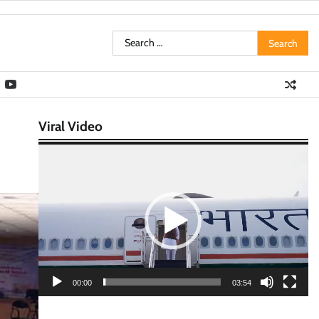
Search
for:
Viral Video
Video
Player
00:00
03:54