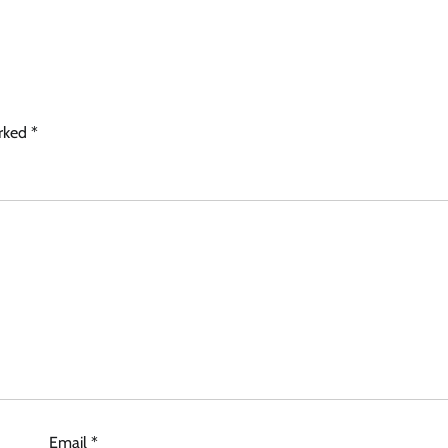
arked
*
Email
*