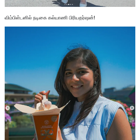
விம்பிள்டனில் நடிகை கல்யாணி பிரியதர்ஷன்!