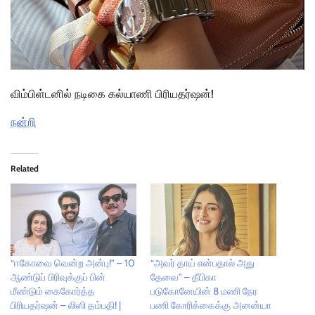
விம்பிள்டனில் நடிகை கல்யாணி பிரியதர்ஷன்!
நன்றி
Related
“ஈகோவை வென்ற அன்பு!” – 10
“அவர் தாய் என்பதால் அது
ஆண்டுப் பிரிவுக்குப் பின்
தேவை” – தீபிகா
மீண்டும் கைகோர்த்த
படுகோனேயின் 8 மணி நேர
பிரியதர்ஷன் – லிஸி தம்பதி! |
பணி கோரிக்கைக்கு அனன்யா