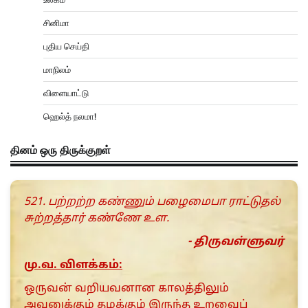
சினிமா
புதிய செய்தி
மாநிலம்
விளையாட்டு
ஹெல்த் நலமா!
தினம் ஒரு திருக்குறள்
521. பற்றற்ற கண்ணும் பழைமைபா ராட்டுதல்
சுற்றத்தார் கண்ணே உள.
- திருவள்ளுவர்
மு.வ. விளக்கம்:
ஒருவன் வறியவனான காலத்திலும்
அவனுக்கும் தமக்கும் இருந்த உறவைப்