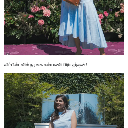
விம்பிள்டனில் நடிகை கல்யாணி பிரியதர்ஷன்!