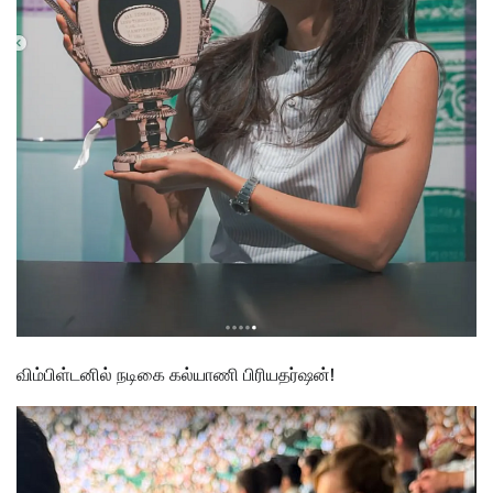
விம்பிள்டனில் நடிகை கல்யாணி பிரியதர்ஷன்!